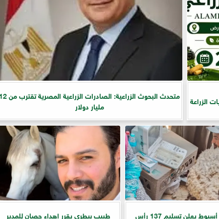
متحدث البحوث الزراعية: الصادرات الزراعية المصرية تقترب
مليار دولار
محافظ أسيوط يعلن تسليم 137 رأس
طبيب بيطري يقرر إهداء حصان للمدير