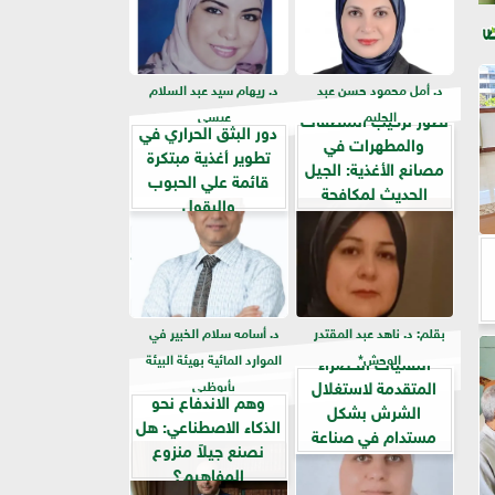
د. أمل محمود حسن عبد
د. ريهام سيد عبد السلام
الحليم
عيسي
تطور تركيب المنظفات
دور البثق الحراري في
والمطهرات في
تطوير أغذية مبتكرة
مصانع الأغذية: الجيل
قائمة علي الحبوب
الحديث لمكافحة
والبقول
البيوفيلم في...
بقلم: د. ناهد عبد المقتدر
د. أسامه سلام الخبير في
الوحش*
الموارد المائية بهيئة البيئة
التقنيات الخضراء
المتقدمة لاستغلال
بأبوظبي
وهم الاندفاع نحو
الشرش بشكل
الذكاء الاصطناعي: هل
مستدام في صناعة
نصنع جيلاً منزوع
الألبان
المفاهيم؟