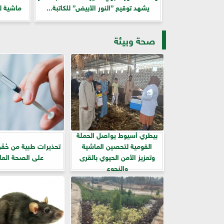
يشهد توقيع ”النور الأبيض” للكاتبة...
ماشية لل
صحة وبيئة
بيطري أسيوط يواصل الحملة
القومية لتحصين الماشية
تحذيرات طبية من حُقَن
وتعزيز الأمن الحيوي بالقرى
على الصحة العا
والنجوع