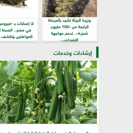
وزيرة البيئة تشيد بالمرحلة
لا إصابات بـ «فيروس
الرابعة من «100 مليون
في مصر.. الصحة ت
شجرة».. تدعم مواجهة
المواطنين وتكشف ط
التغيرات...
إرشادات وخدمات
سر المحصول الوفير.. دليل الزراعة الذكية للخيار من تجهيز ا