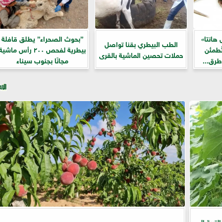
 هانتا»
”بحوث الصحراء” يطلق قافلة
الطب البيطري بقنا تواصل
ُطمئن
بيطرية لفحص ٢٠٠ رأس ماشية
حملات تحصين الماشية بالقرى
رق...
مجانًا بجنوب سيناء
لتربة إلى