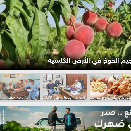
ت المتابعة الميدانية أرض الإصلاح الزراعي
بالبلينا؟
الزراعة توافق على تصدير حزمة جديدة من المنتجات الداجنة والحيوانية
وكيل ري سوهاج: طوارئ مائية تبدأ 15 سبتمبر لحماية المزروعات والقرى من مخاطر السيول