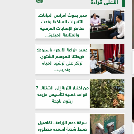
الأعلى قراءة
مدير بحوث أمراض النباتات:
التغيرات المناخية رفعت
مخاطر الإصابات المرضية
والمتابعة المبكرة...
عميد «زراعة الأزهر» بأسيوط:
خريطتنا للموسم الشتوي
 من 12
ترتكز على ترشيد المياه
وتدريب...
من اختيار التربة إلى الشتلة.. 7
قواعد ذهبية لتأسيس مزرعة
زيتون ناجحة
سرقة دعم الزراعة.. تفاصيل
ضبط شحنة أسمدة محظورة