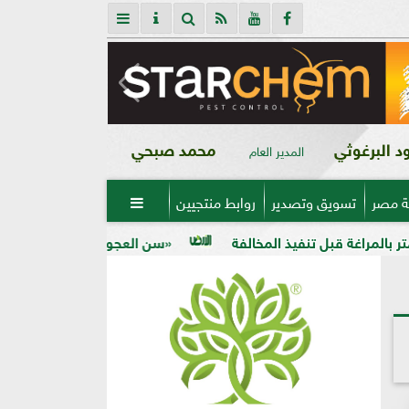
 البرغوثي
محمد صبحي
المدير العام
ة مصر
تسويق وتصدير
روابط منتجيين

«سن العجوز» في الذرة الشامية.. لماذا تظهر الح