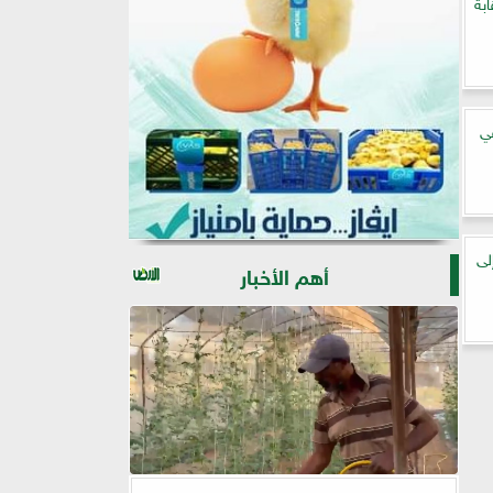
بة
في
لى
أهم الأخبار