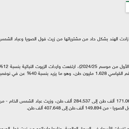
زادت الهند بشكل حاد من مشترياتها من زيت فول الصويا وعباد الشمس
وبحسب رابطة SEA، ففي نوفمبر 2024 (الشهر الأول من موسم 2024/25)، ارتف
مقارنة بشهر أكتوبر من 1.459 مليون طن إلى الرقم القياسي 1.628 مليون طن، وهو ما يزيد بنسبة 40% عن في ن
وهكذا، ارتفعت واردات أولين النخيل RBD من 171.069 ألف طن إلى 284.537 ألف طن، وزيت عباد الشمس الخام - 
ع تغيرات الأسعار في السوق العالمية، وزادوا وارداتهم من زيت فول الصويا