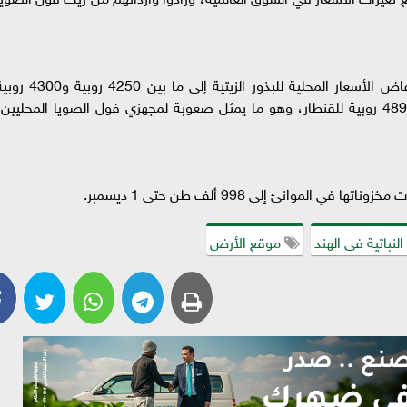
وأدت الواردات المفرطة من فول الصويا إلى انخفاض الأسعار المحلية للبذور الزيتية إلى ما بين 4250 ر
للقنطار، مقارنة بالحد الأدنى لسعر التجزئة البالغ 4892 روبية للقنطار، وهو ما يمثل صعوبة لمجهزي فول الصويا المحليين
الموانئ إلى 998 ألف طن حتى 1 ديسمبر.
لنباتية فى الهند
موقع الأرض