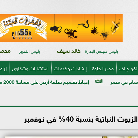
خالد سيف
محمود
رئيس مجلس الإدارة
رئيس التحرير
نفو جراف
مصر الحلوة
إرشادات وخدمات
استشارات وشكاوى
زراع
إحباط تقسيم قطعة أرض على مساحة 2000 متر بالمراغة قبل تنفيذ المخالفة
النباتية بنسبة 40% في نوفمبر