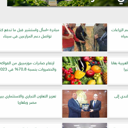
 الزراعات
مبادرة «اسأل واستشير قبل ما تدفع كتي
مياه
تواصل دعم المزارعين في سيناء
ربية بغانا
ارتفاع صادرات موزمبيق من الفواكه
را
والخضروات بنسبة 70.8% في 2023
لندي إلى
تعزيز التعاون التجاري والاستثماري بين
مصر وبلغاريا