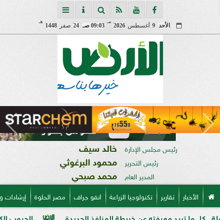
مـ
هـ
الأحد
9
أغسطس
2026
09:03 صـ
24
صفر
1448
خالد سيف
رئيس مجلس الإدارة
محمود البرغوثي
رئيس التحرير
محمد صبحي
المدير العام
الأخبار
تقارير
تكنولوجيا الزراعة
انفو جراف
مصر الحلوة
إرشادات و
ريد معرفته عن خريطة المنافذ الجديدة
الحبوب الكاملة وفوائده