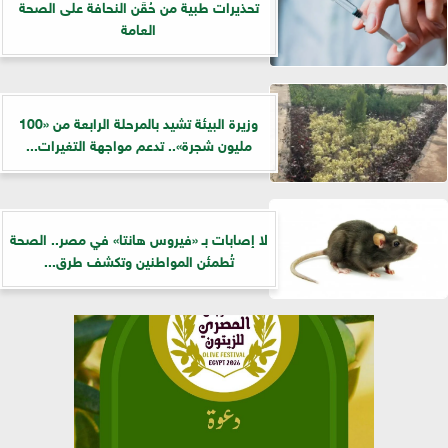
تحذيرات طبية من حُقَن النحافة على الصحة
العامة
وزيرة البيئة تشيد بالمرحلة الرابعة من «100
مليون شجرة».. تدعم مواجهة التغيرات...
لا إصابات بـ «فيروس هانتا» في مصر.. الصحة
تُطمئن المواطنين وتكشف طرق...