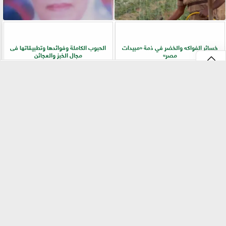
خسائر الفواكه والخضر في ذمة «مبيدات
الحبوب الكاملة وفوائدها وتطبيقاتها فى
مصر»
مجال الخبز والعجائن
⇡
«بيطري سوهاج» يطلق ندوة إرشادية
زراعة «المريمية» في شمال سيناء.. جولة
بالسلاموني للتوعية بالأمراض المشتركة
ميدانية تكشف أسرار الإنتاج وجودة
وطرق الوقاية
المحصول