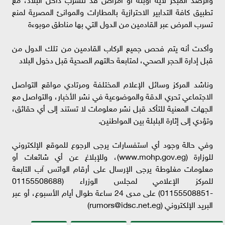
تطبيق كافة التدابير الاحترازية بالمطارات والموانئ المصرية لمنع
تسرب المرض عبر القادمين من الدول التي بها مناطق موبوءة
وأكدت أنه يتم فحص جميع الركاب القادمين من تلك الدول من
قبل إدارة الحجر الصحي، لمتابعة حالتهم الصحية قبل دخول البلاد
وناشد المركز وسائل الإعلام المختلفة ومرتادي مواقع التواصل
الاجتماعي تحري الدقة والموضوعية في نشر الأخبار، والتواصل مع
الجهات المعنية للتأكد قبل نشر معلومات لا تستند إلى أي حقائق،
وتؤدي إلى إثارة البلبلة بين المواطنين.
وفي حالة وجود أي استفسارات يرجى الرجوع للموقع الإلكتروني
للوزارة (www.mohp.gov.eg)، وللإبلاغ عن أي شائعات أو
معلومات مغلوطة يرجى الإرسال على أرقام الواتس آب التابعة
للمركز الإعلامي لمجلس الوزراء (01155508688
-01155508851) على مدى 24 ساعة طوال أيام الأسبوع، أو عبر
البريد الإلكتروني (
rumors@idsc.net.eg
)