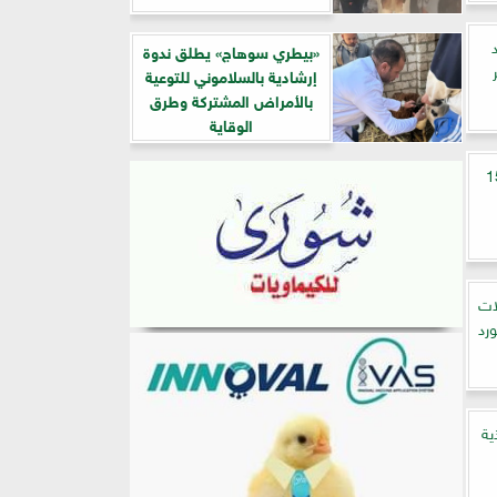
د
«بيطري سوهاج» يطلق ندوة
إرشادية بالسلاموني للتوعية
بالأمراض المشتركة وطرق
الوقاية
لزيت بأقل من 150
ات
رد
ية