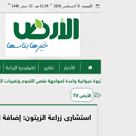
مـ
هـ
السبت
8
أغسطس
2026
12:39 صـ
22
صفر
1448
الأخبار
تقارير
تكنولوجيا الزراعة
ا
 ثروة حيوانية واعدة لمواجهة نقص اللحوم وتغيرات المناخ في مصر
الأرض TV
استشارى زراعة الزيتون: إضافة ا