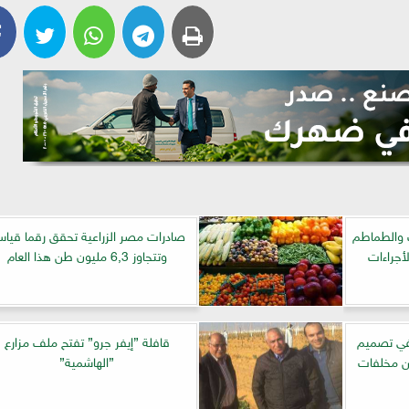
ب والطماطم
صادرات مصر الزراعية تحقق رقما قياس
أجراءات
وتتجاوز 6,3 مليون طن هذا العام
 في تصميم
قافلة ”إيفر جرو” تفتح ملف مزارع
من مخلفات
”الهاشمية”