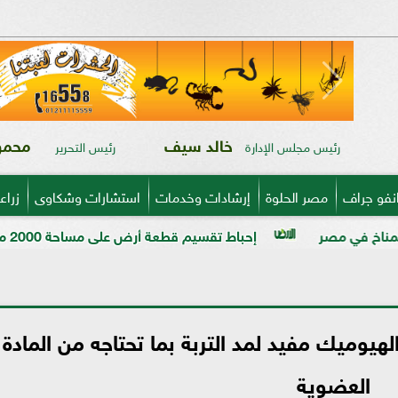
خالد سيف
محمود
رئيس مجلس الإدارة
رئيس التحرير
نفو جراف
مصر الحلوة
إرشادات وخدمات
استشارات وشكاوى
زراع
إحباط تقسيم قطعة أرض على مساحة 2000 متر بالمراغة قبل تنفيذ المخالفة
لهيوميك مفيد لمد التربة بما تحتاجه من المادة
العضوية