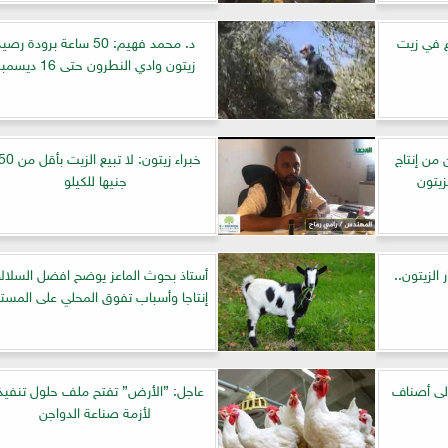
ع في زيت
د. محمد فهيم: 50 ساعة برودة رصي
زيتون وادي النطرون حتى 16 ديسمبر
80 ألف طن من إنتاج
خبراء زيتون: لا تبيع ا
زيتون
جنيها للكيلو
الزيتون..
أستاذ بحوث الماعز يوضح افضل السلال
إنتاجا وأسباب تفوق المحلي على المستو
إلى أصناف
عاجل: ”الأرض” تفتح ملف حلول تنفيذ
لأزمة صناعة الدواجن