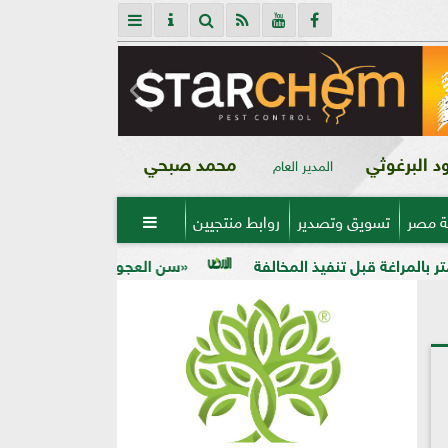
 البرغوثي
محمد صبحي
المدير العام
ة مصر
تسويق وتصدير
روابط منتجيين

«سن العجوز» في الذرة الشامية.. لماذا تظهر الح