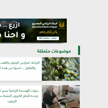
موضوعات متعلقة
الزراعة: لمزارعي الزيتون والعن
والفلفل .. احذروا من هذه ال
بحوث الهندسة الزراعية ينحج
وحدة لأنتاج الكربون النشط 
الزيتون