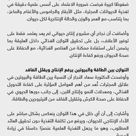
ضغوطًا كبيرة فرضت ضرورة الاعتماد على أسس علمية دقيقة في
تغذية الحيوانات المجترة، مثل الأبقار والجاموس والأغنام والماعز،
بما يتناسب مع العمر والوزن والحالة الإنتاجية لكل حيوان.
وأضافت أن نجاح أي مشروع إنتاج حيواني لم يعد يعتمد فقط على
توفير الأعلاف، بل على تحقيق التوازن الغذائي داخل العليقة بما
يضمن أعلى استفادة ممكنة من العناصر الغذائية، مع الحفاظ على
صحة الحيوان ورفع كفاءة الإنتاج.
التوازن بين الطاقة والبروتين يرفع الإنتاج ويقلل الفاقد
وأوضحت الدكتورة سعاد النجار أن النسبة بين الطاقة والبروتين في
علائق المجترات تُعد من أهم العوامل المؤثرة على كفاءة التحويل
الغذائي، ومعدلات النمو وإنتاج اللبن، إلى جانب دورها الحيوي في
الحفاظ على صحة الكرش وتقليل الفاقد من النيتروجين والطاقة.
وأشارت إلى أن أي خلل في هذا التوازن ينعكس بشكل مباشر على
الأداء الإنتاجي للحيوان، ويرفع من تكلفة التغذية دون تحقيق العائد
المطلوب، وهو ما يجعل التغذية العلمية عنصرًا حاسمًا في زيادة
الربحية.