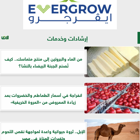
إرشادات وخدمات
من الماء والبروتين إلى منتج متماسك.. كيف
تُصنع الجبنة البيضاء بالنشا؟
انفراجة في أسعار الطماطم والخضروات بعد
زيادة المعروض من «العروة الخريفية»
الإبل.. ثروة حيوانية واعدة لمواجهة نقص اللحوم
وتغيرات المناخ في مصر