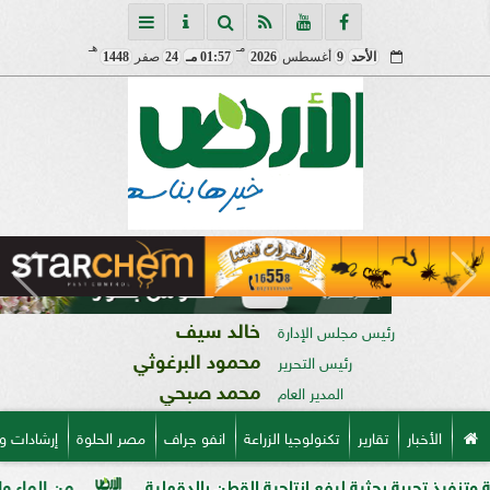
مـ
هـ
الأحد
9
أغسطس
2026
01:57 مـ
24
صفر
1448
خالد سيف
رئيس مجلس الإدارة
محمود البرغوثي
رئيس التحرير
محمد صبحي
المدير العام
الأخبار
تقارير
تكنولوجيا الزراعة
انفو جراف
مصر الحلوة
إرشادات و
 بحثية لرفع إنتاجية القطن بالدقهلية
من الماء والبروتين إلى 