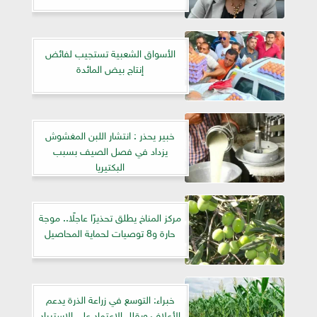
الأسواق الشعبية تستجيب لفائض
إنتاج بيض المائدة
خبير يحذر : انتشار اللبن المغشوش
يزداد في فصل الصيف بسبب
البكتيريا
مركز المناخ يطلق تحذيرًا عاجلًا.. موجة
حارة و8 توصيات لحماية المحاصيل
خبراء: التوسع في زراعة الذرة يدعم
الأعلاف ويقلل الاعتماد على الاستيراد