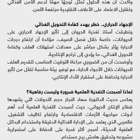
وأكدت أن هذه الحلول تمثل توجهًا مهمًا لدعم الأمن الغذائي
وتقليل الاعتماد على الأعلاف التقليدية مرتفعة الثمن.
الإجهاد الحراري.. خطر يهدد كفاءة التحويل الغذائي
وتطرقت أستاذ تغذية الحيوان إلى تأثير الإجهاد الحراري على
الحيوانات، خاصة خلال فصل الصيف، مؤكدة أن ارتفاع درجات
الحرارة يؤثر بشكل مباشر على معدلات استهلاك العلف وكفاءة
التحويل الغذائي، ما يؤدي إلى تراجع الإنتاجية.
وأوضحت أن من الضروري مراعاة التوقيت المناسب لتقديم العلف
للحيوانات خلال الأجواء الحارة، مع توفير بيئة مناسبة تقلل من تأثير
الحرارة وتحافظ على استقرار الأداء الإنتاجي.
لماذا أصبحت التغذية العلمية ضرورة وليست رفاهية؟
يعكس حديث الدكتورة سعاد النجار حجم التحولات التي يشهدها
قطاع الإنتاج الحيواني، حيث أصبحت التغذية العلمية أحد أهم
أدوات مواجهة الأزمات الاقتصادية وارتفاع تكاليف التشغيل.
فالمربي الذي يعتمد على الإدارة الغذائية الدقيقة واستخدام البدائل
العلفية الحديثة، أصبح أكثر قدرة على الحفاظ على استمرارية
مشروعه وتحقيق هامش ربح مستدام.