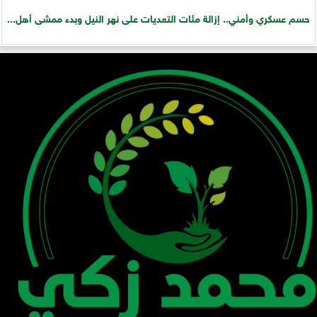
حسم عسكري وأمني.. إزالة مئات التعديات على نهر النيل وبدء ممشى أهل...