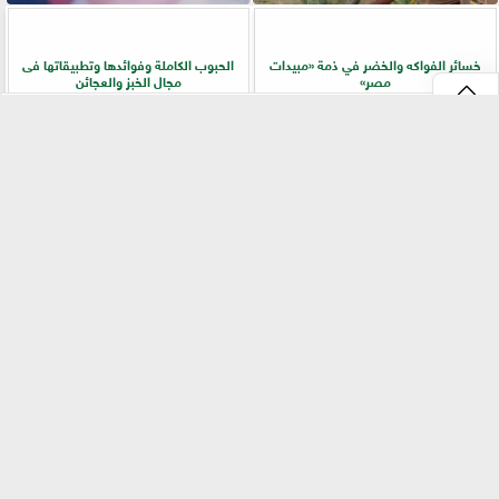
خسائر الفواكه والخضر في ذمة «مبيدات
الحبوب الكاملة وفوائدها وتطبيقاتها فى
مصر»
مجال الخبز والعجائن
⇡
«بيطري سوهاج» يطلق ندوة إرشادية
زراعة «المريمية» في شمال سيناء.. جولة
بالسلاموني للتوعية بالأمراض المشتركة
ميدانية تكشف أسرار الإنتاج وجودة
وطرق الوقاية
المحصول
الفيس بوك