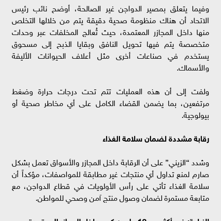
وفيما يتعلق بمصير الدواجن غير الصالحة، أوضح نائب رئيس
الاتحاد أن هناك منظومة صحية دقيقة يتم من خلالها التخلص
منها داخل المجازر المعتمدة، حيث تُعالج المخلفات عبر وحدات
متخصصة يتم فيها تحويل النافق وبقايا الذبح إلى مسحوق
يستخدم في صناعات أخرى مثل أعلاف الحيوانات الأليفة
والأسماك.
ولفت إلى أن هذه العمليات تتم تحت درجات حرارة وضغط
مرتفعين، بما يضمن القضاء الكامل على أي مخاطر صحية أو
بيولوجية.
رقابة مشددة لضمان سلامة الغذاء
وشدد “الزيني” على أن الرقابة داخل المجازر والأسواق تعمل بشكل
صارم لمنع تداول أي منتجات غير مطابقة للمواصفات، مؤكداً أن
سلامة الغذاء تأتي على رأس الأولويات في قطاع الدواجن، مع
متابعة مستمرة لضمان وصول منتج آمن وصحي للمواطن.
الزراعة: ذبح أكثر من 12 مليون كجم داخل المجازر المعتمدة