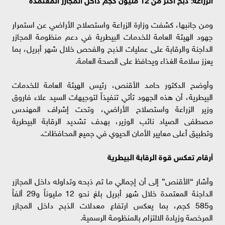
ومن جانبها، كشفت وزارة الزراعة واستصلاح الأراضي عن استمرار
جهود الهيئة العامة للخدمات البيطرية في دعم منظومة المجازر
الداجنة والرقابة على عمليات الذبح والفحص خلال شهر أبريل، بما
يعزز سلامة الغذاء ويحافظ على الصحة العامة.
وأوضح الدكتور حامد الأقنص، رئيس الهيئة العامة للخدمات
البيطرية، أن هذه الجهود تأتي تنفيذاً لتوجيهات السيد علاء فاروق
وزير الزراعة واستصلاح الأراضي، وتحت إشراف المهندس
مصطفى الصياد نائب الوزير، بهدف تشديد الرقابة البيطرية
وتطبيق أعلى معايير الأمان الحيوي في جميع المحافظات.
أرقام تعكس قوة الرقابة البيطرية
وأشار “الأقنص” إلى أن إجمالي ما تم ذبحه وتداوله داخل المجازر
الداجنة المعتمدة خلال شهر أبريل بلغ نحو 12 مليوناً و29 ألفاً
و585 كجم، بما يعكس ارتفاع معدلات الذبح داخل المجازر
المرخصة وزيادة الالتزام بالمنظومة الرسمية.