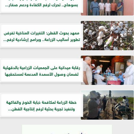
بسوهاج.. تحرك لرفع الكفاءة ودعم صغار...
معهد بحوث القطن: التغيرات المناخية تفرض
تطوير أساليب الزراعة.. وبرامج إرشادية لرفع...
رقابة ميدانية على الجمعيات الزراعية بالدقهلية
لضمان وصول الأسمدة المدعمة لمستحقيها
خطة الزراعة لمكافحة ذبابة الخوخ والفاكهة
وتنفيذ تجربة بحثية لرفع إنتاجية القطن...