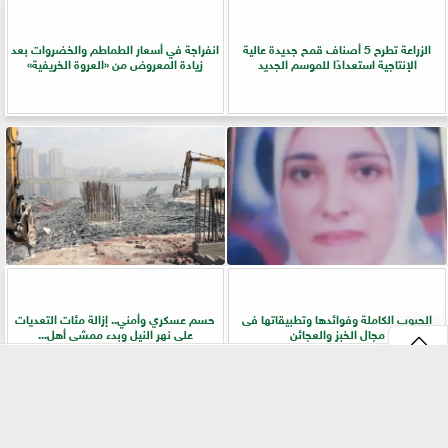
الزراعة تطرح 5 أصناف قمح جديدة عالية
انفراجة في أسعار الطماطم والخضروات بعد
الإنتاجية استعدادًا للموسم الجديد
زيادة المعروض من «العروة الخريفية»
الحبوب الكاملة وفوائدها وتطبيقاتها فى
حسم عسكري وأمني.. إزالة مئات التعديات
مجال الخبز والعجائن
على نهر النيل وبدء ممشى أهل...
⇡