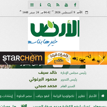
مـ
هـ
الأحد
9
أغسطس
2026
04:42 مـ
24
صفر
1448
خالد سيف
رئيس مجلس الإدارة
محمود البرغوثي
رئيس التحرير
محمد صبحي
المدير العام
الأخبار
تقارير
تكنولوجيا الزراعة
انفو جراف
مصر الحلوة
إرشادات و
ك لرفع الكفاءة ودعم صغار المربين
هل وصلت حصتك؟ خريطة تو