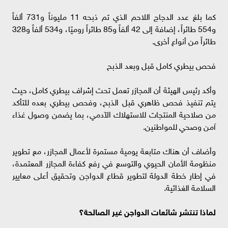
كما بلغ عدد الدجاج اللاحم الذي تم ذبحه 11 مليوناً و731 ألفاً
و554 طائراً، إضافة إلى 42 ألفاً و85 طائراً روميًا، و534 ألفاً و328
طائراً من أنواع أخرى.
فحص بيطري كامل قبل وبعد الذبح
وأكد رئيس الهيئة أن المجازر تعمل تحت إشراف بيطري كامل، حيث
يتم تنفيذ فحص ظاهري قبل الذبح، وفحص بيطري بعده للتأكد
من صلاحية المنتجات للاستهلاك الآدمي، بما يضمن وصول غذاء
آمن وصحي للمواطنين.
وأضاف أن هناك متابعة يومية مستمرة لأعمال المجازر، مع تطوير
منظومة الأمان الحيوي والتوسع في رفع كفاءة المجازر المعتمدة،
في إطار خطة الدولة لتطوير قطاع الدواجن وتحقيق أعلى معايير
السلامة الغذائية.
لماذا تنتشر شائعات الدواجن غير الصالحة؟