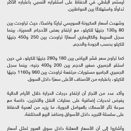
ليستمر البلطي في الحفاظ على استقراره النسبي باعتباره الأكثر
تداولًا واستهلاكًا بين المواطنين.
وشهدت أسعار المكرونة السويسي تباينًا واضحًا، حيث تراوحت بين
80 و130 جنيهًا للكيلو، مع ارتفاع بعض الأحجام المميزة، بينما
سجل السبيط والكاليماري أسعارًا تراوحت بين 250 و450 جنيهًا
للكيلو بحسب الجودة والحجم.
كما تراوح سعر قشر البياض بين 180 و280 جنيهًا للكيلو، في حين
استقر الجمبري صغير الحجم بين 200 و400 جنيه، بينما سجل
الجمبري الجامبو مستويات مرتفعة تراوحت بين 960 و1160 جنيهًا
للكيلو، باعتباره من الأصناف الأعلى سعرًا داخل السوق.
وأكد عدد من التجار أن ارتفاع درجات الحرارة خلال الأيام الحالية
يفرض تحديات إضافية على عمليات النقل والتخزين، خاصة مع
سرعة تأثر الأسماك بالعوامل الجوية، ما يزيد من أهمية الحفاظ
على سلسلة التبريد داخل الأسواق ومنافذ البيع المختلفة.
وأشاروا إلى أن الأسعار المعلنة داخل سوق العبور تمثل أسعار