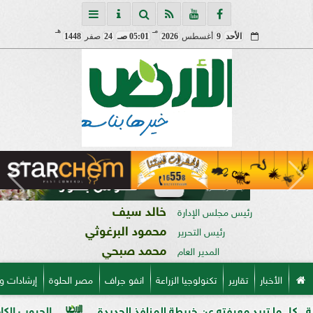
مـ
هـ
الأحد
9
أغسطس
2026
05:01 صـ
24
صفر
1448
خالد سيف
رئيس مجلس الإدارة
محمود البرغوثي
رئيس التحرير
محمد صبحي
المدير العام
الأخبار
تقارير
تكنولوجيا الزراعة
انفو جراف
مصر الحلوة
إرشادات و
يد معرفته عن خريطة المنافذ الجديدة
الحبوب الكاملة وفوائدها