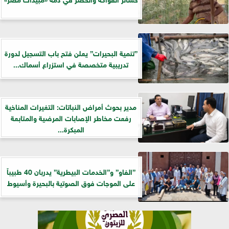
”تنمية البحيرات” يعلن فتح باب التسجيل لدورة
تدريبية متخصصة في استزراع أسماك...
مدير بحوث أمراض النباتات: التغيرات المناخية
رفعت مخاطر الإصابات المرضية والمتابعة
المبكرة...
”الفاو” و”الخدمات البيطرية” يدربان 40 طبيباً
على الموجات فوق الصوتية بالبحيرة وأسيوط