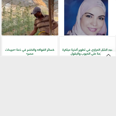
دور البثق الحراري في تطوير أغذية مبتكرة
خسائر الفواكه والخضر في ذمة «مبيدات
قائمة علي الحبوب والبقول
مصر»
⇡