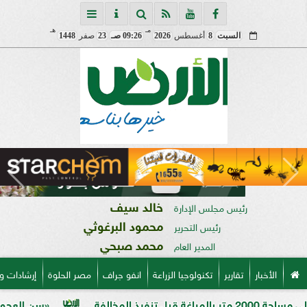
مـ
هـ
السبت
8
أغسطس
2026
09:26 صـ
23
صفر
1448
خالد سيف
رئيس مجلس الإدارة
محمود البرغوثي
رئيس التحرير
محمد صبحي
المدير العام
الأخبار
تقارير
تكنولوجيا الزراعة
انفو جراف
مصر الحلوة
إرشادات و
«سن العجوز» في الذرة الشا