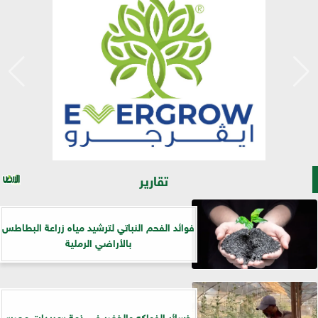
تقارير
فوائد الفحم النباتي لترشيد مياه زراعة البطاطس
بالأراضي الرملية
خسائر الفواكه والخضر في ذمة «مبيدات مصر»