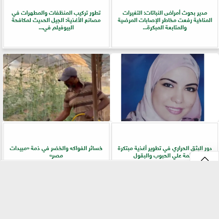
مدير بحوث أمراض النباتات: التغيرات
تطور تركيب المنظفات والمطهرات في
المناخية رفعت مخاطر الإصابات المرضية
مصانع الأغذية: الجيل الحديث لمكافحة
والمتابعة المبكرة...
البيوفيلم في...
دور البثق الحراري في تطوير أغذية مبتكرة
خسائر الفواكه والخضر في ذمة «مبيدات
قائمة علي الحبوب والبقول
مصر»
⇡