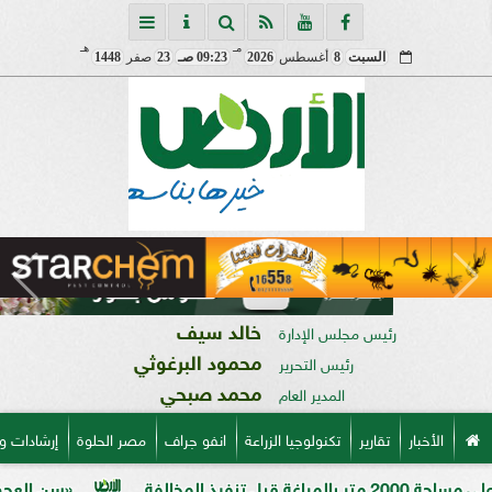
مـ
هـ
السبت
8
أغسطس
2026
09:23 صـ
23
صفر
1448
خالد سيف
رئيس مجلس الإدارة
محمود البرغوثي
رئيس التحرير
محمد صبحي
المدير العام
الأخبار
تقارير
تكنولوجيا الزراعة
انفو جراف
مصر الحلوة
إرشادات و
«سن العجوز» في الذرة ال