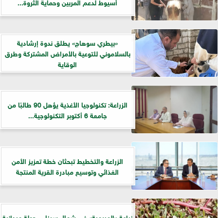
أسيوط لدعم المربين وحماية الثروة...
«بيطري سوهاج» يطلق ندوة إرشادية
بالسلاموني للتوعية بالأمراض المشتركة وطرق
الوقاية
الزراعة: تكنولوجيا الأغذية يؤهل 90 طالبًا من
جامعة 6 أكتوبر التكنولوجية...
الزراعة والتخطيط تبحثان خطة تعزيز الأمن
الغذائي وتوسيع مبادرة القرية المنتجة
زراعة «المريمية» في شمال سيناء.. جولة ميدانية