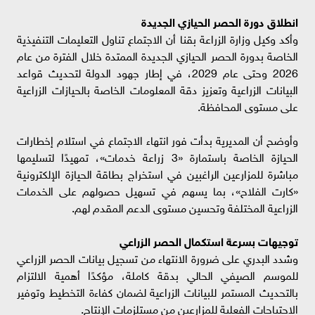
انطلاق دورة الحصر الحيازي الجديدة
وأكد وكيل وزارة الزراعة بقنا أن الاجتماع تناول التعليمات التنفيذية
الخاصة بدورة الحصر الحيازي الجديدة الممتدة خلال الفترة من عام
2026 وحتى عام 2029، في إطار جهود الدولة لتحديث قواعد
البيانات الزراعية وتعزيز دقة المعلومات الخاصة بالحيازات الزراعية
على مستوى المحافظة.
وأوضح أن المديرية بدأت فور انتهاء الاجتماع في استلام إخطارات
الحيازة الخاصة باستمارة «3 زراعة خدمات»، تمهيدًا لتسليمها
مباشرة للمزارعين الراغبين في استخراج بطاقة الحيازة الإلكترونية
«كارت الفلاح»، بما يسهم في تسهيل حصولهم على الخدمات
الزراعية المختلفة وتحسين مستوى الدعم المقدم لهم.
توجيهات بسرعة استكمال الحصر الزراعي
وشدد البدري على ضرورة الانتهاء من تسجيل بيانات الحصر الزراعي
للموسم الصيفي الحالي بدقة كاملة، مؤكدًا أهمية الالتزام
بالتحديث المستمر للبيانات الزراعية لضمان كفاءة التخطيط وتوفير
الاحتياجات الفعلية للمزارعين من مستلزمات الإنتاج.