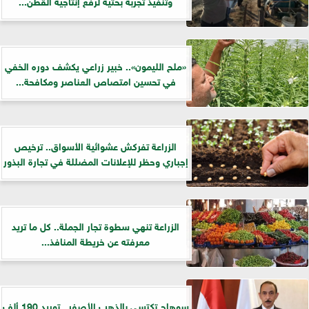
وتنفيذ تجربة بحثية لرفع إنتاجية القطن...
«ملح الليمون».. خبير زراعي يكشف دوره الخفي
في تحسين امتصاص العناصر ومكافحة...
الزراعة تفركش عشوائية الأسواق.. ترخيص
إجباري وحظر للإعلانات المضللة في تجارة البذور
الزراعة تنهي سطوة تجار الجملة.. كل ما تريد
معرفته عن خريطة المنافذ...
سوهاج تكتسي بالذهب الأصفر.. توريد 190 ألف