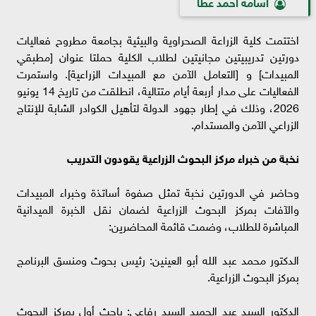
اسامه احمد عطا
اختتمت كلية الزراعة الصحراوية والبيئية بجامعة مطروح فعاليات
دورتين تدريبيتين مجانيتين لطلاب الكلية حملتا عنوان [مطبقي
المبيدات] و [التعامل الآمن مع المبيدات الزراعية]. واستمرت
الفعاليات على مدار أربعة أيام متتالية، انطلقت من تاريخ 14 يونيو
2026، وذلك في إطار جهود الدولة لتأهيل الكوادر الشابة للإنتاج
الزراعي الآمن والمستدام.
نخبة من خبراء مركز البحوث الزراعية يقودون التدريب
وحاضر في الدورتين نخبة تمثل صفوة أساتذة وخبراء المبيدات
والآفات بمركز البحوث الزراعية لضمان نقل الخبرة الميدانية
المباشرة للطلاب، وضمت قائمة المحاضرين:
الدكتور محمد عبد الله أبو العينين: رئيس بحوث ومنسق البرنامج
بمركز البحوث الزراعية.
الدكتور السيد عبد الحميد السيد رفاعي: باحث أول بمركز البحوث