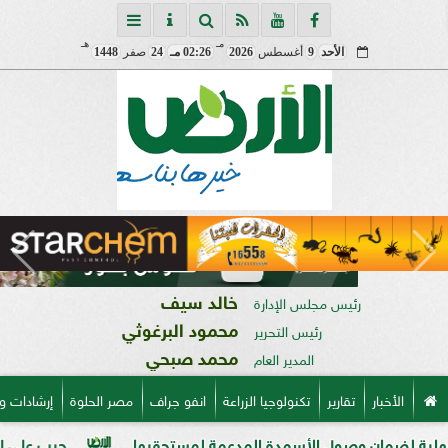
مـ
هـ
الأحد
9
أغسطس
2026
02:26 مـ
24
صفر
1448
خالد سيف
رئيس مجلس الإدارة
محمود البرغوثي
رئيس التحرير
محمد صبحي
المدير العام
الأخبار
تقارير
تكنولوجيا الزراعة
انفو جراف
مصر الحلوة
إرشادات و
ن وصول الأسمدة المدعمة لمستحقيها
حرب على السوق السوداء