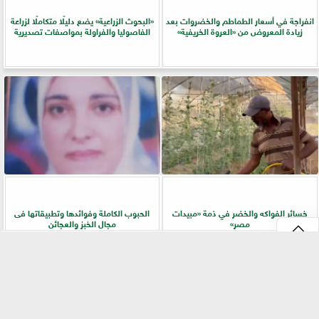
انفراجة في أسعار الطماطم والخضروات بعد
​«البحوث الزراعية» يضع دليلًا متكاملًا لزراعة
زيادة المعروض من «العروة الخريفية»
الفاصوليا والفراولة بمواصفات تصديرية
خسائر الفواكه والخضر في ذمة «مبيدات
الحبوب الكاملة وفوائدها وتطبيقاتها فى
مصر»
مجال الخبز والعجائن
⇡