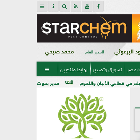
 البرغوثي
محمد صبحي
المدير العام
ة مصر
تسويق وتصدير
روابط منتجيين

ن واللحوم
مدير بحوث أمراض النباتات: التغيرات المناخية رف