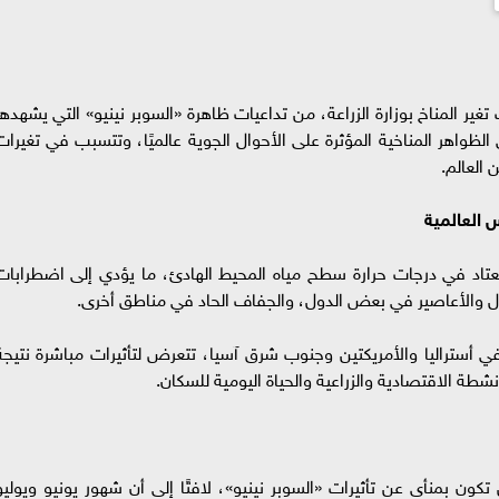
ير المناخ بوزارة الزراعة، من تداعيات ظاهرة «السوبر نينيو» التي يشهدها
 الظواهر المناخية المؤثرة على الأحوال الجوية عالميًا، وتتسبب في تغيرات
العالم.
 العالمية
عتاد في درجات حرارة سطح مياه المحيط الهادئ، ما يؤدي إلى اضطرابات
ول والأعاصير في بعض الدول، والجفاف الحاد في مناطق أخرى.
ي أستراليا والأمريكتين وجنوب شرق آسيا، تتعرض لتأثيرات مباشرة نتيجة
نشطة الاقتصادية والزراعية والحياة اليومية للسكان.
ون بمنأى عن تأثيرات «السوبر نينيو»، لافتًا إلى أن شهور يونيو ويوليو