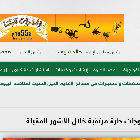
خالد سيف
محمود
رئيس مجلس الإدارة
رئيس التحرير
نفو جراف
مصر الحلوة
إرشادات وخدمات
استشارات وشكاوى
زراع
في مصانع الأغذية: الجيل الحديث لمكافحة البيوفيلم في قطاعي الألبا
جات حارة مرتقبة خلال الأشهر المقبلة