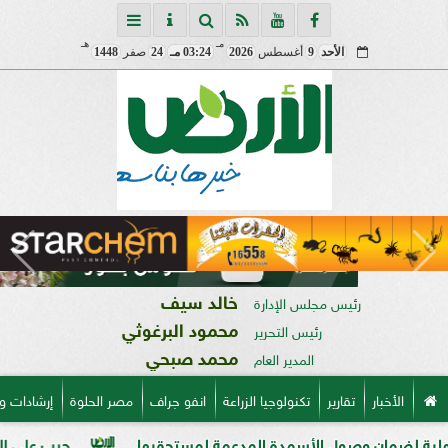
مـ
هـ
الأحد
9
أغسطس
2026
03:24 مـ
24
صفر
1448
خالد سيف
رئيس مجلس الإدارة
محمود البرغوثي
رئيس التحرير
محمد صبحي
المدير العام
الأخبار
تقارير
تكنولوجيا الزراعة
انفو جراف
مصر الحلوة
إرشادات و
ن وصول الأسمدة المدعمة لمستحقيها
حرب على السوق السوداء