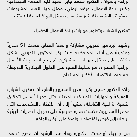
الزراعة بأسوان، الدكتور محمد جابر، عميد كلية الخدمة الاجتماعية
وخبير ريادة الأعمال، عرفة الرملي، ممثل جهاز تنمية المشروعات
الصغيرة والمتوسطة، نور سنوسي، ممثل الهيئة العامة للاستثمار.
​تمكين الشباب وتطوير مهارات ريادة الأعمال الخضراء
​وشهد البرنامج التدريبي مشاركة واسعة النطاق ضمت 51 متدرباً
ومتدربة من أبناء المحافظة؛ حيث ركز المحتوى التدريبي بشكل
مكثف على صقل مهارات المشاركين في مجالات ريادة الأعمال
الزراعية الخضراء، مع تسليط الضوء على الحلول الابتكارية المرتبطة
بمفاهيم الاقتصاد الأخضر المستدام.
​وأكد الدكتور حسين زكريا، مدير المشروع بالفاو، أن تمكين الشباب
بالمعرفة والمهارات التطبيقية الحديثة يمثل حجر الأساس لتحقيق
التنمية الزراعية الشاملة، مشيراً إلى أن الأفكار والمشروعات التي
قدمها المتدربون عكست قدرة حقيقية على تحويل التحديات البيئية
الراهنة إلى فرص اقتصادية واعدة على أرض الواقع.
​من جانبها، أوضحت الدكتورة وفاء عبد الرشيد أن مخرجات هذا