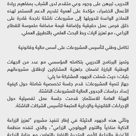
التدريب تبرهن على وجود وعي متقدم لدى الشباب بمفاهيم ريادة
الأعمال الخضراء، مؤكدة على أهمية تقديم الدعم المستمر لهذه
النماذج الواعدة لتحويلها إلى مشروعات ناشئة ناجحة قادرة على
خلق فرص عمل حقيقية وإضافة قيمة مضافة ملموسة للقطاع
الزراعي، مع تعزيز آليات ربط البحث العلمي بالتطبيق العملي.
​تكامل وطني لتأسيس المشروعات على أسس مالية وقانونية
​وتميز البرنامج التدريبي بتكامله المؤسسي مع عدد من الجهات
الوطنية البارزة لضمان جاهزية المشاركين لإطلاق مشروعاتهم
بثبات؛ حيث شملت الجهود المشتركة ما يلي:
​جهاز تنمية المشروعات: قدم جلسة تخصصية شاملة حول كيفية
إعداد دراسات الجدوى المالية للمشروعات الناشئة.
​الهيئة العامة للاستثمار: قدمت جلسة عمل تفصيلية حول
الإجراءات القانونية والإدارية المتبعة لتأسيس الشركات الناشئة.
​وتأتي هذه الجهود الحثيثة ​في إطار تنفيذ مشروع "تعزيز الزراعة
الذكية مناخياً والتنوع البيولوجي الزراعي"، والذي تنفذه منظمة
الأغذية والزراعة للأمم المتحدة (الفاو) بالتعاون مع وزارة الزراعة