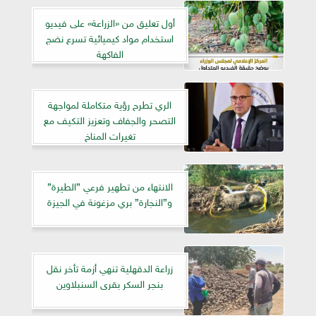
أول تعليق من «الزراعة» على فيديو
استخدام مواد كيميائية تسرع نضج
الفاكهة
الري تطرح رؤية متكاملة لمواجهة
التصحر والجفاف وتعزيز التكيف مع
تغيرات المناخ
الانتهاء من تطهير فرعي ”الطيرة”
و”النجارة” بري مزغونة في الجيزة
زراعة الدقهلية تنهي أزمة تأخر نقل
بنجر السكر بقرى السنبلاوين