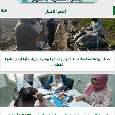
أهم الأخبار
خطة الزراعة لمكافحة ذبابة الخوخ والفاكهة وتنفيذ تجربة بحثية لرفع إنتاجية
القطن...
”بحوث الصحة الحيوانية ببنها” يجدد اعتماده الدولي بـ 26 اختباراً شاملاً