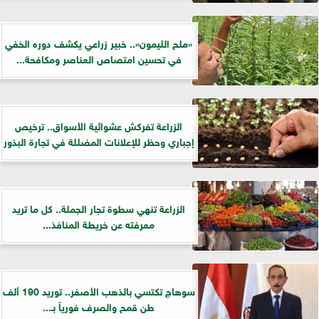
«ملح الليمون».. خبير زراعي يكشف دوره الخفي
في تحسين امتصاص العناصر ومكافحة...
الزراعة تفركش عشوائية الأسواق.. ترخيص
إجباري وحظر للإعلانات المضللة في تجارة البذور
الزراعة تنهي سطوة تجار الجملة.. كل ما تريد
معرفته عن خريطة المنافذ...
سوهاج تكتسي بالذهب الأصفر.. توريد 190 ألف
طن قمح والصرف فورياً بـ...