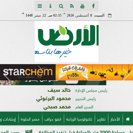
مـ
هـ
السبت
8
أغسطس
2026
02:35 صـ
22
صفر
1448
خالد سيف
رئيس مجلس الإدارة
محمود البرغوثي
رئيس التحرير
محمد صبحي
المدير العام
الأخبار
تقارير
تكنولوجيا الزراعة
انفو جراف
مصر الحلوة
إرشادات و
«سن العجوز» في الذرة ا