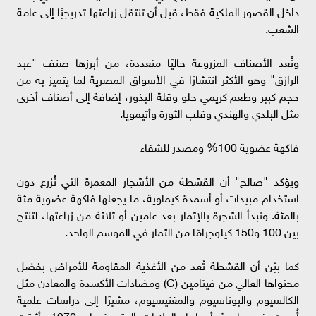
داخل القصور الملكية فقط، قبل أن تنتقل زراعتها تدريجيًا إلى عامة
الشعب.
وتُعد الأصناف المزروعة حاليًا متعددة، من أبرزها صنف "عبد
الرازق" وهو الأكثر انتشارًا في الأسواق المصرية لما يتميز به من
حجم كبير وطعم كريمي حلو وقلة البذور، إضافة إلى أصناف أخرى
مثل البلدي والهندي وقلب الثورة وأتيمويا.
فاكهة عضوية 100% ومصدر للشفاء
ويؤكد "صالح" أن القشطة من الأشجار المعمرة التي تُزرع دون
استخدام مبيدات أو أسمدة كيماوية، ما يجعلها فاكهة عضوية مئة
بالمئة. وتبدأ الشجرة بالإثمار بعد عامين أو ثلاثة من زراعتها، لتنتج
بين 100 و150 كيلوجرامًا من الثمار في الموسم الواحد.
كما بيّن أن القشطة تُعد من الأغذية المقاومة للأمراض بفضل
محتواها العالي من فيتامين (C) ومضادات الأكسدة والمعادن مثل
الكالسيوم والبوتاسيوم والمغنيسيوم، مشيرًا إلى دراسات علمية
أُجريت في جامعة أوماها بالولايات المتحدة عام 1970، أثبتت