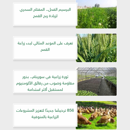
البرسيم الفحل.. المفتاح السحري
لزيادة ربح القمح
تعرف على الموعد المثالي لبدء زراعة
القمح
ثورة زراعية في سورينام.. بذور
مقاومة وصوب من رقائق الألومنيوم
لمستقبل أكثر استدامة
856 ترخيصًا جديدًا لتعزيز المشروعات
الزراعية بالمنوفية