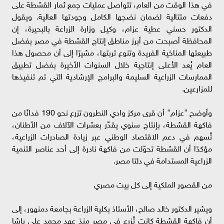
في هذا الوقت من العام، تتواصل عمليات جمع ثمار القشطة على
دفعات متتالية لضمان نضجها الكامل وجودتها العالية. ويقول
الدكتور حسني عطية عزام، وكيل وزارة الزراعة بالبحيرة، إن
المحافظة أصبحت من أبرز مناطق إنتاج القشطة في مصر بفضل
طبيعتها المناخية الفريدة وتنوع تربتها، مشيرًا إلى أن محصول هذا
العام يُعد الأعلى إنتاجية خلال السنوات الأخيرة بفضل تطبيق
الممارسات الزراعية السليمة والبرامج الإرشادية التي تم تنفيذها
للمزارعين.
وأوضح "عزام" أن قرى مركز وادي النطرون تزرع نحو 190 فدانًا من
فاكهة القشطة، بإنتاج سنوي يقدَّر بعشرات الآلاف من الأطنان،
تُسهم في دعم الاقتصاد الوطني عبر زيادة الصادرات الزراعية،
مؤكدًا أن القشطة تحوّلت من فاكهة نادرة إلى أحد عناصر التنمية
الزراعية المستدامة في دلتا مصر.
من القصور الملكية إلى كل بيت مصري
ويشير الدكتور خالد صالح، الأستاذ بكلية الزراعة بجامعة دمنهور، إلى
أن فاكهة القشطة كانت تُزرع في مصر منذ عهد محمد علي باشا