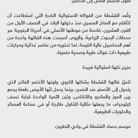
وتُعد القشطة من الفواكه الاستوائية النادرة التي استطاعت أن
تتأقلم مع المناخ المصري منذ دخولها البلاد في النصف الأول من
القرن العشرين، قادمة من موطنها الأصلي في أمريكا الجنوبية عبر
محطات البحوث الزراعية. واليوم، أصبحت هذه الفاكهة واحدة من
أهم المحاصيل عالية القيمة، لما تحتويه من عناصر غذائية ومركبات
طبيعية ذات فوائد طبية وصحية متميزة.
مزيج نكهة استوائية فريدة
تتميّز فاكهة القشطة بشكلها الكروي ولونها الأخضر الفاتح الذي
يتحول إلى الأصفر عند النضج، بينما يحمل لبّها الأبيض طعمًا يجمع
بين الموز والمانجو والأناناس. وتزن الثمرة الواحدة قرابة نصف
كيلوجرام، ما يجعلها مثالية للتناول طازجة أو في صناعة العصائر
والحلويات الطبيعية.
موسم حصاد القشطة في وادي النطرون