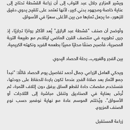
ويشير المزارع جلال عبد التواب إلى أن زراعة القشطة تحتاج إلى
عناية خاصة ومجهود بدني كبير، لأنها تعتمد على تلقيح يدوي دقيق
للزهور، ما يجعل ثمارها من بين الأغلى سعرًا في الأسواق.
وأوضح أن صنف "قشطة عبد الرازق" يُعد الأكثر رواجًا تجاريًا، إذ
جرى تطويره في منتصف القرن الماضي ليتلاءم مع طبيعة التربة
المصرية، فأصبح صنفًا محليًا مميزًا بطعمه الفريد ونكهته الكريمية.
بين الفجر والغروب.. رحلة الحصاد اليدوي
ويحكي العامل الزراعي جمال أحمد تفاصيل يوم الحصاد قائلًا: "نبدأ
جمع الثمار بعد صلاة الفجر عندما تكون باردة للحفاظ على جودتها،
فنستخدم مقصات حادة لقطع الساق برفق دون إتلاف الثمرة، ثم
تُرصّ بعناية في الصناديق وتنقل مباشرة إلى الثلاجات أو
الأسواق". ويُختتم الموسم عادة مع نهاية نوفمبر حسب نوع
الصنف المزروع.
زراعة المستقبل