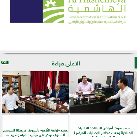
الأعلى قراءة
مدير بحوث أمراض النباتات: التغيرات
عميد «زراعة الأزهر» بأسيوط: خريطتنا للموسم
المناخية رفعت مخاطر الإصابات المرضية
الشتوي ترتكز على ترشيد المياه وتدريب...
والمتابعة المبكرة...