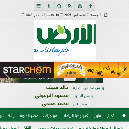
مـ
هـ
الجمعة
7
أغسطس
2026
04:10 مـ
22
صفر
1448
خالد سيف
رئيس مجلس الإدارة
محمود البرغوثي
رئيس التحرير
محمد صبحي
المدير العام
الأخبار
تقارير
تكنولوجيا الزراعة
انفو جراف
مصر الحلوة
إرشادات و
ه والخضر في ذمة «مبيدات مصر»
أسباب فشل تحجيم الخوخ ف