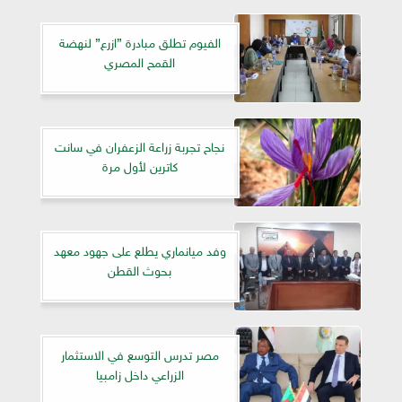
الفيوم تطلق مبادرة ”ازرع” لنهضة
القمح المصري
نجاح تجربة زراعة الزعفران في سانت
كاترين لأول مرة
وفد ميانماري يطلع على جهود معهد
بحوث القطن
مصر تدرس التوسع في الاستثمار
الزراعي داخل زامبيا