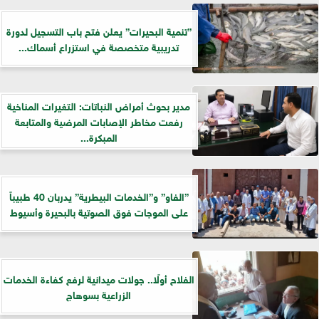
”تنمية البحيرات” يعلن فتح باب التسجيل لدورة
تدريبية متخصصة في استزراع أسماك...
مدير بحوث أمراض النباتات: التغيرات المناخية
رفعت مخاطر الإصابات المرضية والمتابعة
المبكرة...
”الفاو” و”الخدمات البيطرية” يدربان 40 طبيباً
على الموجات فوق الصوتية بالبحيرة وأسيوط
الفلاح أولًا.. جولات ميدانية لرفع كفاءة الخدمات
الزراعية بسوهاج