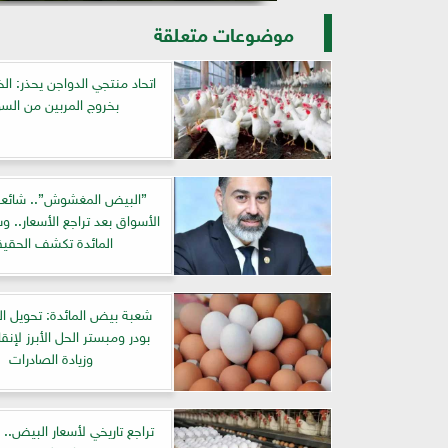
موضوعات متعلقة
اتحاد منتجي الدواجن يحذر: الخ
بخروج المربين من الس
”البيض المغشوش”.. شائع
الأسواق بعد تراجع الأسعار.. 
المائدة تكشف الحقيق
شعبة بيض المائدة: تحويل ا
بودر ومبستر الحل الأبرز لإنق
وزيادة الصادرات
تراجع تاريخي لأسعار البيض..