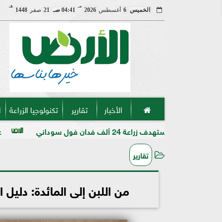
مـ
هـ
الخميس
6
أغسطس
2026
04:41 صـ
21
صفر
1448
الأخبار
تقارير
تكنولوجيا الزراعة
ا
لف فدان فول سوداني
عميد «زراعة الأزهر
تقارير
من اللبن إلى المائدة: دليل 