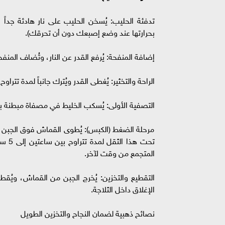
بحرارتها عند وضع إصبعك دون أن تحرقك).
إضافة المنفحة: يُرفع القدر عن النار، وتُضاف المنف
الراحة والتخثير: يُغطى القدر ويُترك جانباً لمدة تتراوح بين 10 إلى 15 دقيقة حتى يتجمد الخليط تماماً وينفصل 
التصفية الأولى: يُسكب الخليط في مصفاة مبطنة ب
مرحلة الضغط (الكبس): يُطوى القماش فوق الجبن ب
تحت ه
المتجمع من وقت لآخر.
التقطيع والتخزين: يُخرج الجبن من القماش، ويُق
الإغلاق داخل الثلاجة.
نصائح ذهبية لضمان النجاح والتخزين الطويل