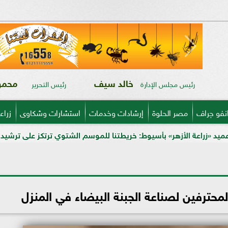
خالد سيف
محمود
رئيس مجلس الإدارة
رئيس التحرير
نفو جراف
مصر الحلوة
إرشادات وخدمات
استشارات وشكاوى
زراع
» بأسيوط: خريطتنا للموسم الشتوي ترتكز على ترشيد المياه وتدريب المزار
المحترفين لصناعة الجبنة البيضاء في المنزل