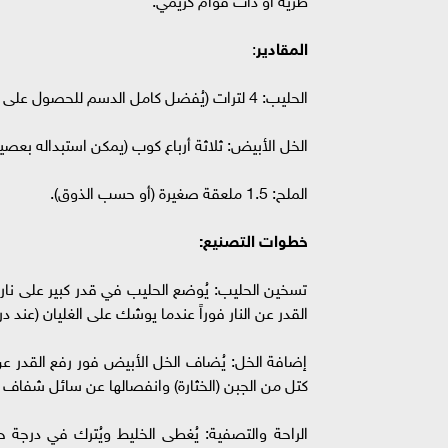
المقادير
:
الحليب: 4 لترات (يُفضل كامل الدسم للحصول على قوام أفضل).
الخل الأبيض: ثلاثة أرباع كوب (يمكن استبداله بعصير
الملح: 1.5 ملعقة صغيرة (أو حسب الذوق).
خطوات التصنيع:
تسخين الحليب: يُوضع الحليب في قدر كبير على نار م
القدر عن النار فوراً عندما يوشك على الغليان (عند درجة حرارة 50°
إضافة الخل: يُضاف الخل الأبيض فور رفع القدر عن 
كتل من الجبن (الخثارة) وانفصالها عن سائل شفاف ي