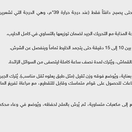
تدفئة الحليب: يُسخن الحليب على نار هادئة جداً حتى يصبح دافئاً فقط (عند درجة حرارة 39°م، وهي الدرجة التي تشع
حة المذابة مع التحريك الجيد لضمان توزيعها بالتساوي في كامل الحليب.
عن الشرش.
القماش، ويُترك لمدة نصف ساعة كاملة ليتصفى من السوائل الزائدة.
عناية، ويُوضع فوقه وزن ثقيل (مثل طبق يعلوه ثقل مناسب). يُترك الجبن
ذا الثقل لمدة تتراوح بين ساعتين إلى 5 ساعات للحصول على قوام متماسك وقابل للتقطيع، مع مراعاة تفريغ الما
طع إلى مكعبات متساوية، ثم يُرش بالملح لحفظه، ويُوضع في وعاء محكم