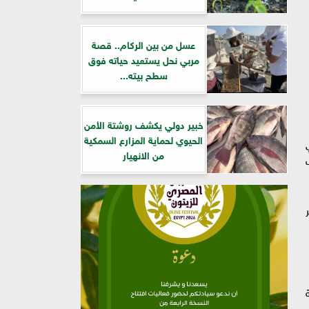
عسل من بين الركام.. قصة
مربي نحل يستعيد حياته فوق
سطح بيته...
خبير دولي يكشف روشتة الأمن
الحيوي لحماية المزارع السمكية
من الانهيار