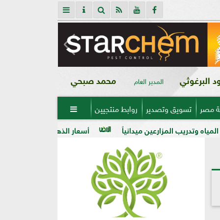
 البرغوثي
محمد صبحي
المدير العام
ة مصر
تسويق وتصدير
روابط منتجيين

عين ميدانياً
أسعار الذهب في مصر فى بداية تعاملات اليوم الأربعاء 5 -