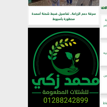
سرقة دعم الزراعة.. تفاصيل ضبط شحنة أسمدة
محظورة بأسيوط
3 مزرعة
صر
يه
بن
فاظ