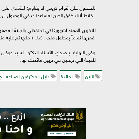
للحصول على قوام كريمي لا يقاوم: اعتمدي على 
الخلاط أثناء خفق الجبن لمساعدتك في الوصول إلى 
للتخزين الممتد لشهور: لكي تحتفظي بالجبنة المصن
اغمريها تماماً بمحلول ملحي (ماء + ملح) تم غليه وتب
وفي النهاية، ينصحكِ الأستاذ الدكتور السيد عوض با
للجبنة التي ترغبين في تزيين مائدتك بها.
اللبن
المائدة
دليل المحترفين لصناعة الج