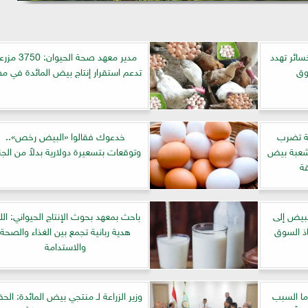
سائر تهدد
مدير معهد صحة الحيوان: 750
وق
تدعم استقرار إنتاج بيض المائدة في م
ة تضرب
خدعوك فقالوا «البيض رخص»..
وشعبة بيض
وتوقعات بتسعيرة دولارية بدلاً من الجن
ة
لبيض إلى
باحث بمعهد بحوث الإنتاج الحيواني: الل
اذ السوق
هدية ربانية تجمع بين الغذاء والصحة
والاستدامة
 ما السبب
وزير الزراعة لـ منتجي بيض المائدة: الح