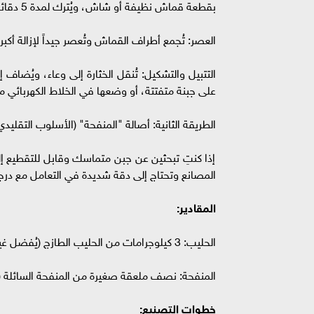
بقطعة قماش نظيفة أو شاش، ويُترك لمدة 5 دقائق لتصفية الشرش.
العصر: تُجمع أطراف القماش وتُعصر جيداً لإزالة أكب
التتبيل والتشكيل: تُنقل الخثارة إلى وعاء، ويُضاف إ
على جبنة متفتتة، أو وضعها في الخلاط الكهربائي 
الطريقة الثانية: أصالة "المنفحة" (الأسلوب التقليد
إذا كنتِ تبحثين عن جبن متماسك وقابل للتقطيع إ
المصانع وتحتاج إلى دقة شديدة في التعامل مع درجا
المقادير:
الحليب: 3 كيلوجرامات من الحليب الطازج (يُفضل غير المبستر إن أمكن).
المنفحة: نصف ملعقة صغيرة من المنفحة السائلة (تُذا
خطوات التصنيع: