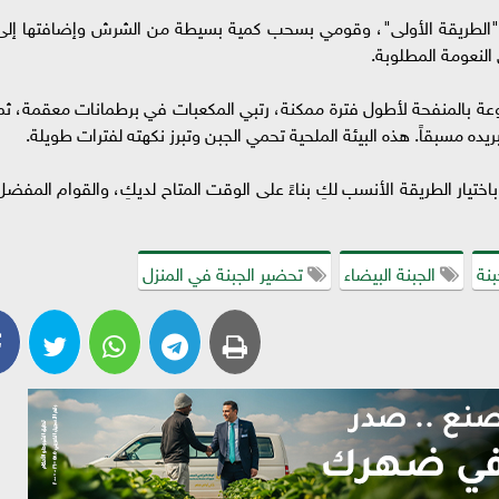
"الطريقة الأولى"، وقومي بسحب كمية بسيطة من الشرش وإضافتها إلى
النعومة المطلوبة.
وعة بالمنفحة لأطول فترة ممكنة، رتبي المكعبات في برطمانات معقمة، ثم
ريده مسبقاً. هذه البيئة الملحية تحمي الجبن وتبرز نكهته لفترات طويلة.
ختيار الطريقة الأنسب لكِ بناءً على الوقت المتاح لديكِ، والقوام المفضل
بنة
الجبنة البيضاء
تحضير الجبنة في المنزل