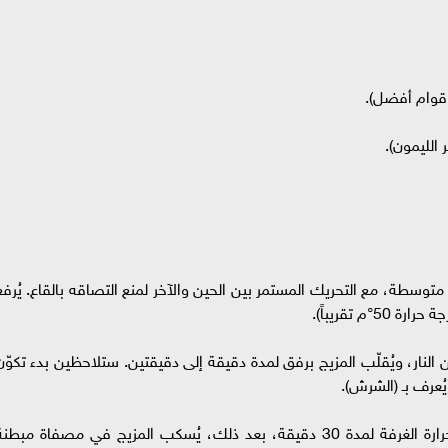
 الليمون).
توسطة، مع التحريك المستمر بين الحين والآخر لمنع التصاقه بالقاع. يُرفع
م تقريباً).
النار، ويُقلّب المزيج برفق لمدة دقيقة إلى دقيقتين. ستلاحظين بدء تكوّن
ُعرف بـ (الشرش).
الراحة والتصفية: يُغطى الخليط ويُترك في درجة حرارة الغرفة لمدة 30 دقيقة، بعد ذلك، يُسكب المزيج في مصفاة مبطن