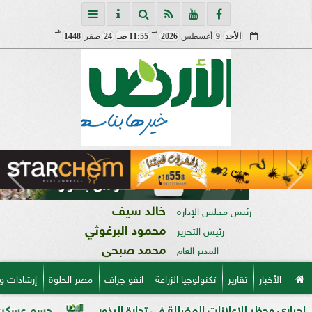
مـ
هـ
الأحد
9
أغسطس
2026
11:55 صـ
24
صفر
1448
خالد سيف
رئيس مجلس الإدارة
محمود البرغوثي
رئيس التحرير
محمد صبحي
المدير العام
الأخبار
تقارير
تكنولوجيا الزراعة
انفو جراف
مصر الحلوة
إرشادات و
إعلانات المضللة في تجارة البذور
حسم عسكري وأمني.. إزالة