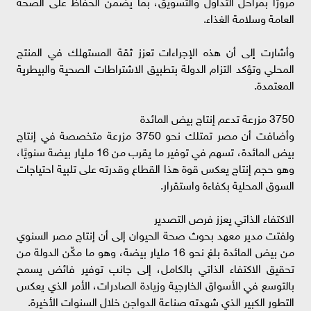
مرورًا بمراحل التداول والتسويق، بما يضمن الحفاظ على الصحة
العامة وسلامة الغذاء.
وأشارت إلى أن هذه الإجراءات تعزز ثقة المستهلك في المنتج
المحلي وتؤكد التزام الدولة بتطبيق الاشتراطات الصحية والبيطرية
المعتمدة.
3750 مزرعة تدعم إنتاج بيض المائدة
وأضافت أن مصر تمتلك نحو 3750 مزرعة متخصصة في إنتاج
بيض المائدة، تسهم في توفير ما يقرب من 16 مليار بيضة سنويًا،
وهو حجم إنتاج يعكس قوة هذا القطاع وقدرته على تلبية احتياجات
السوق المحلية بكفاءة واستقرار.
الاكتفاء الذاتي يعزز فرص التصدير
ولفتت مدير معهد بحوث صحة الحيوان إلى أن إنتاج مصر السنوي
من بيض المائدة بلغ نحو 16 مليار بيضة، وهو ما مكّن الدولة من
تحقيق الاكتفاء الذاتي بالكامل، إلى جانب توفير فائض يسمح
بالتوسع في الأسواق الخارجية وزيادة الصادرات، الأمر الذي يعكس
التطور الكبير الذي شهدته صناعة الدواجن خلال السنوات الأخيرة.