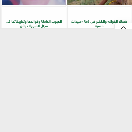
خسائر الفواكه والخضر في ذمة «مبيدات
الحبوب الكاملة وفوائدها وتطبيقاتها فى
مصر»
مجال الخبز والعجائن
⇡
«بيطري سوهاج» يطلق ندوة إرشادية
زراعة «المريمية» في شمال سيناء.. جولة
بالسلاموني للتوعية بالأمراض المشتركة
ميدانية تكشف أسرار الإنتاج وجودة
وطرق الوقاية
المحصول
الفيس بوك