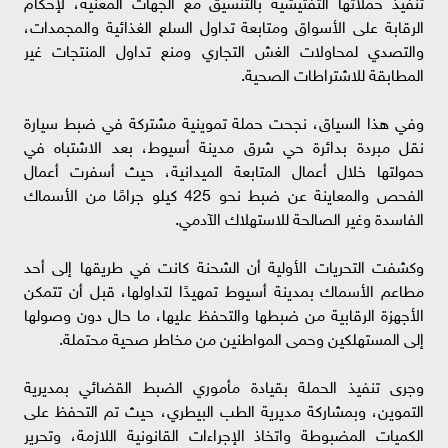
تنفيذ حملاتها التفتيشية بالتنسيق مع الجهات المعنية، لإحكام
الرقابة على الأسواق ومتابعة تداول السلع الغذائية والمجمدات،
والتصدي لمحاولات الغش التجاري ومنع تداول المنتجات غير
المطابقة للاشتراطات الصحية.
وفي هذا السياق، نجحت حملة تموينية مشتركة في ضبط سيارة
نقل مبردة بدائرة حي شرق مدينة أسيوط، بعد الاشتباه في
حمولتها خلال أعمال المتابعة الميدانية، حيث أسفرت أعمال
الفحص والمعاينة عن ضبط نحو 425 كيلو جرامًا من الأسماك
الفاسدة وغير الصالحة للاستهلاك الآدمي.
وكشفت التحريات الأولية أن الشحنة كانت في طريقها إلى أحد
مطاعم الأسماك بمدينة أسيوط تمهيدًا لتداولها، قبل أن تتمكن
الأجهزة الرقابية من ضبطها والتحفظ عليها، ما حال دون وصولها
إلى المستهلكين وحمى المواطنين من مخاطر صحية محتملة.
وجرى تنفيذ الحملة بقيادة مأموري الضبط القضائي بمديرية
التموين، وبمشاركة مديرية الطب البيطري، حيث تم التحفظ على
الكميات المضبوطة واتخاذ الإجراءات القانونية اللازمة، وتحرير