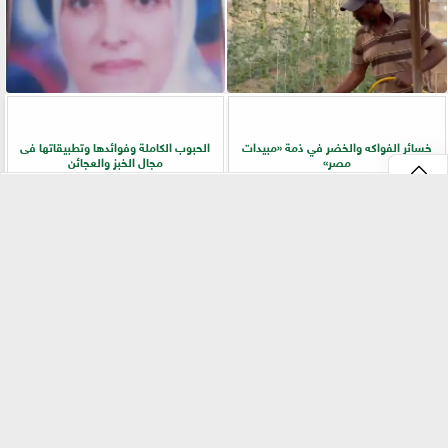
خسائر الفواكه والخضر في ذمة «مبيدات
الحبوب الكاملة وفوائدها وتطبيقاتها فى
مصر»
مجال الخبز والعجائن
⇡
«بيطري سوهاج» يطلق ندوة إرشادية
زراعة «المريمية» في شمال سيناء.. جولة
بالسلاموني للتوعية بالأمراض المشتركة
ميدانية تكشف أسرار الإنتاج وجودة
وطرق الوقاية
المحصول