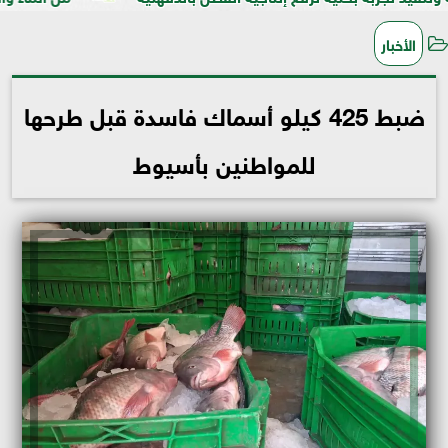
الأخبار
ضبط 425 كيلو أسماك فاسدة قبل طرحها
للمواطنين بأسيوط