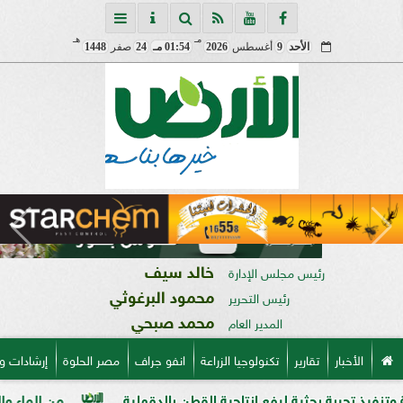
مـ
هـ
الأحد
9
أغسطس
2026
01:54 مـ
24
صفر
1448
خالد سيف
رئيس مجلس الإدارة
محمود البرغوثي
رئيس التحرير
محمد صبحي
المدير العام
الأخبار
تقارير
تكنولوجيا الزراعة
انفو جراف
مصر الحلوة
إرشادات و
ثية لرفع إنتاجية القطن بالدقهلية
من الماء والبروتين إلى منت