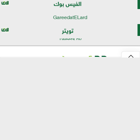
الفيس بوك
GareedatELard
تويتر
Tweets by
⇡
موقع الأرض
الرئيسية
الأخبار
تقارير
تكنولوجيا الزراعة
انفو جراف
مصر الحلوة