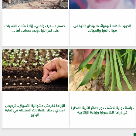
الحبوب الكاملة وفوائدها وتطبيقاتها فى
حسم عسكري وأمني.. إزالة مئات التعديات
مجال الخبز والعجائن
على نهر النيل وبدء ممشى أهل...
الزراعة تفركش عشوائية الأسواق.. ترخيص
دراسة دولية تكشف دور خمائر التربة المحلية
إجباري وحظر للإعلانات المضللة في تجارة
في زراعة الفاصوليا وزيادة الإنتاجية
البذور