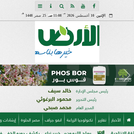
مـ
هـ
الإثنين
10
أغسطس
2026
11:08 صـ
25
صفر
1448
خالد سيف
رئيس مجلس الإدارة
محمود البرغوثي
رئيس التحرير
محمد صبحي
المدير العام
الأخبار
تقارير
تكنولوجيا الزراعة
انفو جراف
مصر الحلوة
إرشادات و
«ملح الليمون».. خبير زراعي يكشف دوره الخفي في تحسين امت