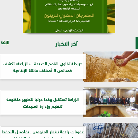
آخر الأخبار
خريطة تقاوي القمح الجديدة.. «الزراعة» تكشف
خصائص 5 أصناف فائقة الإنتاجية
الزراعة تستقبل وفدا دوليا لتطوير منظومة
تنظيم وإدارة المبيدات
عقوبات رادعة تنتظر المتهمين.. تفاصيل التحفظ
على صقور وزواحف مهددة بالانقراض