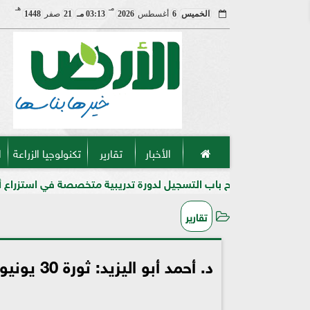
مـ
هـ
الخميس
6
أغسطس
2026
03:13 مـ
21
صفر
1448
الأخبار
تقارير
تكنولوجيا الزراعة
ا
اب التسجيل لدورة تدريبية متخصصة في استزراع أسماك المياه العذبة
تقارير
د. أحمد أب