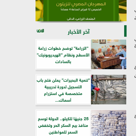
ي
آخر الأخبار
”الزراعة” توضح خطوات زراعة
الأسطح ونظام ”الهيدروبونيك”
بالسادات
”تنمية البحيرات” يعلن فتح باب
التسجيل لدورة تدريبية
متخصصة في استزراع
أسماك...
ة
25 جنيهًا للكيلو.. الدولة توسع
منافذ بيع السكر الحر وتخفض
السعر للمواطنين