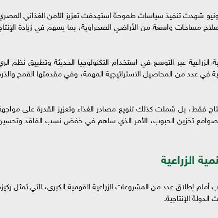
ضح أبواليزيد أن السنوات التي أعقبت ثورة 30 يونيو شهدت تنفيذ سياسات طموحة استهدفت تعزيز الأمن الغذائي المصر
صلاح مساحات واسعة من الأراضي الصحراوية، بما يسهم في زيادة الإنتاج
الزراعية عبر التوسع في استخدام التكنولوجيا الحديثة وتطبيق نظم الري
ة في عدد من المحاصيل الاستراتيجية المهمة، وفي مقدمتها القمح والذرة
إنتاج فقط، بل شملت كذلك تنويع مصادر الغذاء وتعزيز القدرة على مواجهة
ة لصوامع تخزين الحبوب، الأمر الذي ساهم في خفض نسب الفاقد وتحسين
ية الزراعية
 أن ثورة 30 يونيو فتحت الباب أمام إطلاق عدد من المشروعات الزراعية القومية الكبرى، التي تمثل ركيز
 الدولة الإنتاجية.