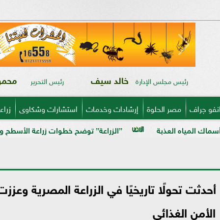
خالد سيف
محمود
رئيس مجلس الإدارة
رئيس التحرير
نفو جراف
مصر الحلوة
إرشادات وخدمات
استشارات وشكاوى
زراع
”الزراعة” توضح خطوات زراعة الأسطح ونظام ”الهيدروبونيك” 
و اليزيد: ثورة 30 يونيو أحدثت تحولًا تاريخيًا في الزراعة المصرية وعززت
الأمن الغذائي