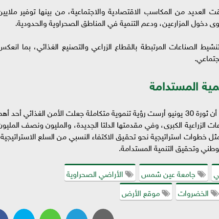
ققت العديد من المكاسب الاقتصادية والاجتماعية، من بينها توفير ملايين
 دخول المزارعين، ودعم التنمية في المناطق الصحراوية والحدودية.
الصناعات المرتبطة بالقطاع الزراعي والتصنيع الغذائي، بما انعكس
اجتماعي.
واختتم الدكتور أحمد أبواليزيد تصريحاته بالتأكيد على أن ثورة 30 يونيو أرست رؤية تنموية متكاملة جعلت الأمن الغذائي أحد أه
ات الزراعية الكبرى، وفي مقدمتها الدلتا الجديدة، والمليون ونصف المليون
 خطوات استراتيجية نحو تحقيق الاكتفاء النسبي من السلع الاستراتيجية،
وطني وتحقيق التنمية المستدامة.
ي
جامعة عين شمس
الأراضي الصحراوية
الخضروات
موقع الأرض