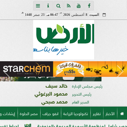
مـ
هـ
السبت
8
أغسطس
2026
06:47 مـ
23
صفر
1448
خالد سيف
رئيس مجلس الإدارة
محمود البرغوثي
رئيس التحرير
محمد صبحي
المدير العام
الأخبار
تقارير
تكنولوجيا الزراعة
انفو جراف
مصر الحلوة
إرشادات و
ظومة الأسمدة المدعمة بالمنوفية
إحباط تقسيم قطعة أرض على مساحة 2000 متر بال