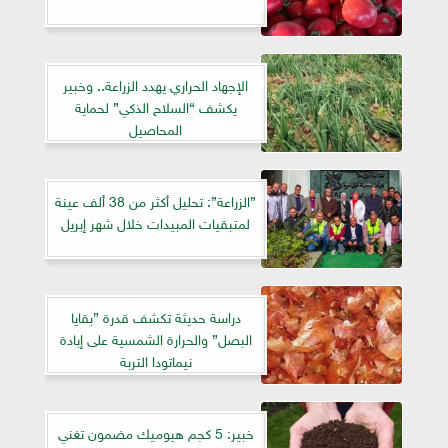
الإجهاد الحراري يهدد الزراعة.. وخبير
يكشف “السلاح الذكي” لحماية
المحاصيل
”الزراعة”: تحليل أكثر من 38 ألف عينة
لمتبقيات المبيدات خلال شهر إبريل
دراسة حديثة تكشف قدرة ”بقايا
البصل” والحرارة الشمسية على إبادة
نيماتودا التربة
خبير: 5 كجم هيوميك مضمون تغني