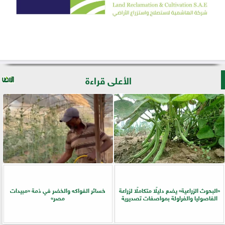
الأعلى قراءة
​«البحوث الزراعية» يضع دليلًا متكاملًا لزراعة
خسائر الفواكه والخضر في ذمة «مبيدات
الفاصوليا والفراولة بمواصفات تصديرية
مصر»