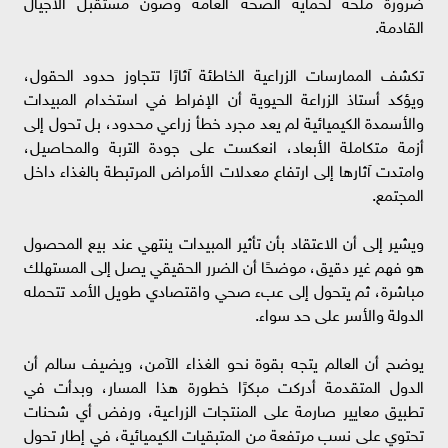
ضرورة ملحّة لحماية الصحة العامة وصون مستقبل الأجيال
القادمة.
تكشف الممارسات الزراعية الخاطئة آثارًا تتجاوز حدود الحقول،
ويؤكد أستاذ الزراعة الحيوية أن الإفراط في استخدام المبيدات
والأسمدة الكيميائية لم يعد مجرد خطأ زراعي محدود، بل تحول إلى
أزمة متكاملة الأبعاد، انعكست على جودة التربة والمحاصيل،
وامتدت آثارها إلى ارتفاع معدلات الأمراض المرتبطة بالغذاء داخل
المجتمع.
ويشير إلى أن الاعتقاد بأن تأثير المبيدات ينتهي عند بيع المحصول
هو فهم غير دقيق، موضحًا أن الضرر الحقيقي يصل إلى المستهلك
مباشرة، ثم يتحول إلى عبء صحي واقتصادي طويل الأمد تتحمله
الدولة والأسر على حد سواء.
يوضح أن العالم يتجه بقوة نحو الغذاء الآمن، ويضيف سالم أن
الدول المتقدمة أدركت مبكرًا خطورة هذا المسار، وبدأت في
تطبيق معايير صارمة على المنتجات الزراعية، ورفض أي شحنات
تحتوي على نسب مرتفعة من المتبقيات الكيميائية، في إطار تحول