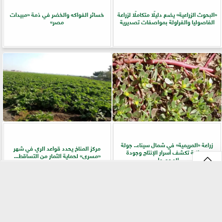
​«البحوث الزراعية» يضع دليلًا متكاملًا لزراعة
خسائر الفواكه والخضر في ذمة «مبيدات
الفاصوليا والفراولة بمواصفات تصديرية
مصر»
زراعة «المريمية» في شمال سيناء.. جولة
مركز المناخ يحدد قواعد الري في شهر
ميدانية تكشف أسرار الإنتاج وجودة
«مسرى» لحماية الثمار من التساقط...
المحصول
⇡