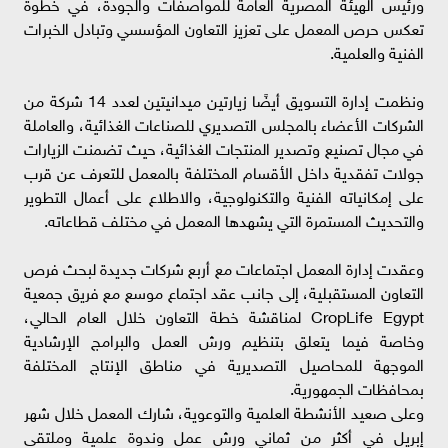
ورئيس الهيئة المصرية العامة للمواصفات والجودة، في خطوة
تعكس حرص المعمل على تعزيز التعاون المؤسسي وتبادل الخبرات
الفنية والعلمية.
ونظمت إدارة التسويق أيضًا زيارتين ميدانيتين لعدد 14 شركة من
الشركات الأعضاء بالمجلس التصديري للصناعات الغذائية، والعاملة
في مجال تصنيع وتصدير المنتجات الغذائية، حيث تضمنت الزيارات
جولات تفقدية داخل الأقسام المختلفة بالمعمل للتعرف عن قرب
على إمكانياته الفنية والتكنولوجية، والاطلاع على أعمال التطوير
والتحديث المستمرة التي يشهدها المعمل في مختلف قطاعاته.
وعقدت إدارة المعمل اجتماعات مع أربع شركات جديدة لبحث فرص
التعاون المستقبلية، إلى جانب عقد اجتماع موسع مع فريق جمعية
CropLife Egypt لمناقشة خطة التعاون خلال العام الحالي،
وخاصة فيما يتعلق بتنظيم ورش العمل والبرامج الإرشادية
الموجهة للمحاصيل التصديرية في مناطق الإنتاج المختلفة
بمحافظات الجمهورية.
وعلى صعيد الأنشطة العلمية والتوعوية، شارك المعمل خلال شهر
إبريل في أكثر من ثماني ورش عمل وندوة علمية وملتقى