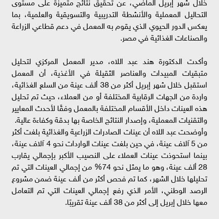
خلال شهر إبريل الماضي، عن تحقيق نتائج متميزة على مستوى
التحاليل المعملية والأنشطة التدريبية والتسويقية والعلمية، بما
يعكس الدور الحيوي الذي يقوم به المعمل في دعم قطاعي الزراعة
والصناعات الغذائية في مصر.
وأكدت الدكتورة هند عبد اللاه، مدير المعمل المركزي لتحليل
متبقيات المبيدات والعناصر الثقيلة في الأغذية، أن المعمل
استقبل خلال شهر إبريل أكثر من 38 ألف عينة من السلع الغذائية،
واردة من الجهات الرقابية المختلفة أو من العملاء، حيث تم تحليل
هذه العينات داخل الأقسام المختلفة بالمعمل وفقًا لأحدث المعايير
والتقنيات المعملية، وإصدار النتائج الخاصة بها بدقة وكفاءة عالية.
وأوضحت عبد اللاه أن عينات الصادرات الزراعية والغذائية بلغت أكثر
من 5 آلاف عينة، في حين بلغت عينات الواردات نحو 4 آلاف عينة،
بينما استحوذت عينات العملاء على النصيب الأكبر بإجمالي يقارب
28 ألف عينة، وهو ما يمثل نحو 74% من إجمالي العينات التي تم
تحليلها خلال الشهر، كما تم فحص أكثر من ألف عينة ضمن مشروع
الرصد الوطني، الأمر الذي رفع إجمالي العينات التي تم التعامل
معها خلال إبريل إلى أكثر من 38 ألف عينة تقريبًا.