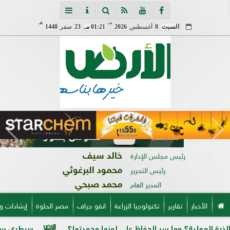
مـ
هـ
السبت
8
أغسطس
2026
01:21 مـ
23
صفر
1448
خالد سيف
رئيس مجلس الإدارة
محمود البرغوثي
رئيس التحرير
محمد صبحي
المدير العام
الأخبار
تقارير
تكنولوجيا الزراعة
انفو جراف
مصر الحلوة
إرشادات و
 وما سر الحفاظ على لونها وجودتها؟
«بيطري سوهاج» يطلق ندو