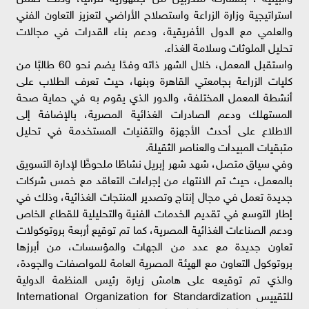
استراتيجية وزارة الزراعة واستصلاح الأراضي لتعزيز التعاون الفني
والعلمي مع الدول الأفريقية، ودعم بناء القدرات في مجالات
تحليل الملوثات وسلامة الغذاء.
واستقبل المعمل، خلال الشهر ذاته وفدًا يضم نحو 60 طالبًا من
كليات الزراعة بجامعتي القاهرة وبنها، حيث تعرف الطلاب على
أنشطة المعمل المختلفة، والدور الذي يقوم به في حماية صحة
المستهلك ودعم الصادرات الغذائية المصرية، بالإضافة إلى
الاطلاع على أحدث الأجهزة والتقنيات المستخدمة في تحليل
متبقيات المبيدات والعناصر الثقيلة.
وفي سياق متصل، شهد شهر إبريل نشاطًا ملحوظًا لإدارة التسويق
بالمعمل، حيث تم الانتهاء من إجراءات التعاقد مع خمس شركات
جديدة تعمل في مجال إنتاج وتصدير المنتجات الغذائية، وذلك في
إطار التوسع في تقديم الخدمات الفنية والتحليلية للقطاع الخاص
ودعم الصناعات الغذائية المصرية، كما تم توقيع أربعة بروتوكولات
تعاون جديدة مع عدد من الجهات والمؤسسات، من أبرزها
بروتوكول التعاون مع الهيئة المصرية العامة للمواصفات والجودة،
والذي تم توقيعه على هامش زيارة رئيس المنظمة الدولية
للتقييس International Organization for Standardization