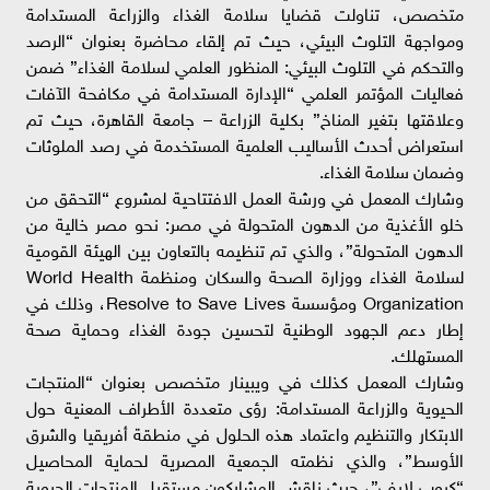
متخصص، تناولت قضايا سلامة الغذاء والزراعة المستدامة
ومواجهة التلوث البيئي، حيث تم إلقاء محاضرة بعنوان “الرصد
والتحكم في التلوث البيئي: المنظور العلمي لسلامة الغذاء” ضمن
فعاليات المؤتمر العلمي “الإدارة المستدامة في مكافحة الآفات
وعلاقتها بتغير المناخ” بكلية الزراعة – جامعة القاهرة، حيث تم
استعراض أحدث الأساليب العلمية المستخدمة في رصد الملوثات
وضمان سلامة الغذاء.
وشارك المعمل في ورشة العمل الافتتاحية لمشروع “التحقق من
خلو الأغذية من الدهون المتحولة في مصر: نحو مصر خالية من
الدهون المتحولة”، والذي تم تنظيمه بالتعاون بين الهيئة القومية
لسلامة الغذاء ووزارة الصحة والسكان ومنظمة World Health
Organization ومؤسسة Resolve to Save Lives، وذلك في
إطار دعم الجهود الوطنية لتحسين جودة الغذاء وحماية صحة
المستهلك.
وشارك المعمل كذلك في ويبينار متخصص بعنوان “المنتجات
الحيوية والزراعة المستدامة: رؤى متعددة الأطراف المعنية حول
الابتكار والتنظيم واعتماد هذه الحلول في منطقة أفريقيا والشرق
الأوسط”، والذي نظمته الجمعية المصرية لحماية المحاصيل
“كروب لايف”، حيث ناقش المشاركون مستقبل المنتجات الحيوية