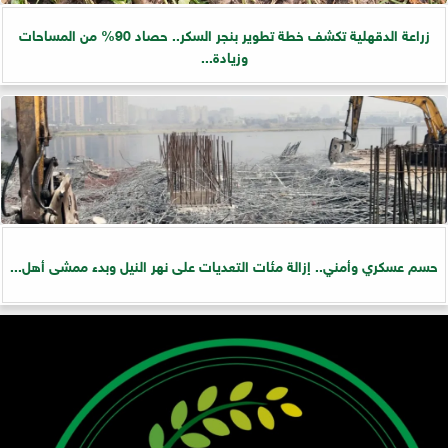
زراعة الدقهلية تكشف خطة تطوير بنجر السكر.. حصاد 90% من المساحات
وزيادة...
حسم عسكري وأمني.. إزالة مئات التعديات على نهر النيل وبدء ممشى أهل...