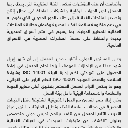
وأضافت أن هذه المؤشرات تعكس الثقة المتزايدة التي يحظى بها
المعمل لدى الجهات الرقابية والشركات العاملة في مجال إنتاج
وتصدير المنتجات الغذائية، إلى جانب الدور المحوري الذي يقوم به
في دعم منظومة سلامة الغذاء المصرية وضمان مطابقة المنتجات
الغذائية للمعايير الدولية، بما يسهم في فتح أسواق تصديرية
جديدة والحفاظ على سمعة الصادرات المصرية في الأسواق
العالمية.
وعلى المستوى الدولي، أشارت مدير المعمل إلى أن شهر إبريل
شهد عددًا من الإنجازات المهمة، أبرزها نجاح المعمل في إعادة
الحصول على شهادتي نظم إدارة البيئة ISO 14001 وشهادة
السلامة والصحة المهنية ISO 45001 للعام الرابع على التوالي،
وهو ما يعكس التزام المعمل المستمر بتطبيق أعلى معايير الجودة
والسلامة والاستدامة البيئية داخل بيئة العمل.
وفي إطار دعم التعاون مع الدول الأفريقية الشقيقة ونقل الخبرات
المصرية في مجالات سلامة الغذاء وتحليل الملوثات، انتهى مركز
التدريب التابع للمعمل من تنفيذ برنامج تدريبي دولي متخصص
بعنوان “الكشف عن متبقيات المبيدات في العينات الغذائية
والبيئية”، بمشاركة متدربين من جمهورية تنزانيا، وذلك ضمن