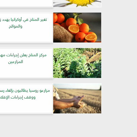
تغير المناخ في أوكرانيا يهدد ز
والموالح
مركز المناخ يعلن إجراءات مهم
المزارعين
مزارعو روسيا يطالبون بإلغاء رس
ووقف إجراءات الإفل