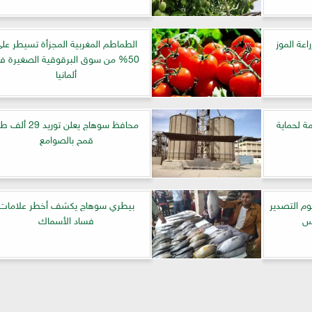
راعة الموز
الطماطم المغربية المجزأة تسيطر عل
50% من سوق البرقوقية الصغيرة ف
ألمانيا
ة لحماية
محافظ سوهاج يعلن توريد 29 أ
قمح بالصوامع
وم التصدير
بيطري سوهاج يكشف أخطر علامات
اس
فساد الأسماك