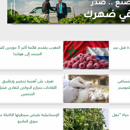
دة قبل عيد
المغرب يقتحم قائمة أكبر 5 مورد
المجمد إلى هولندا
المساقي
تعرف على أهمية تحضير وتطبيق
للموسم
اللقاحات بمزارع الدواجن لتفادي فشل
التحصين
 حياة ”جعل
الإسماعيلية تفرض سيطرتها الكاملة ع
سوق المانجو