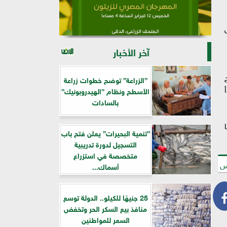
آخر الأخبار
”الزراعة” توضح خطوات زراعة
الأسطح ونظام ”الهيدروبونيك”
بالسادات
”تنمية البحيرات” يعلن فتح باب
التسجيل لدورة تدريبية
متخصصة في استزراع
ض
أسماك...
25 جنيهًا للكيلو.. الدولة توسع
منافذ بيع السكر الحر وتخفض
السعر للمواطنين