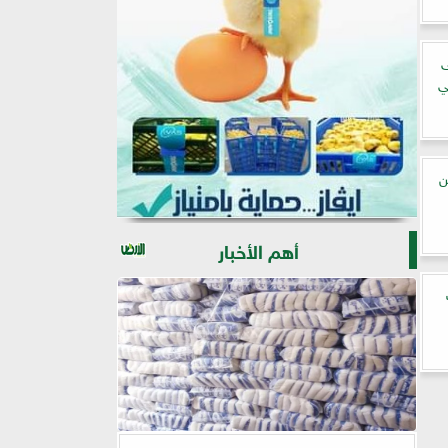
ى
ي
لف طن
أهم الأخبار