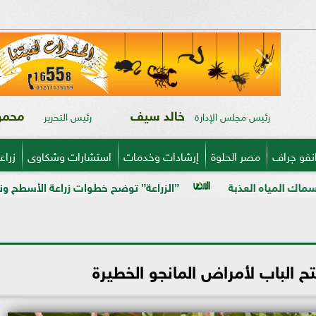
خالد سيف
محمود
رئيس مجلس الإدارة
رئيس التحرير
نفو جراف
مصر الحلوة
إرشادات وخدمات
استشارات وشكاوى
زراع
”الزراعة” توضح خطوات زراعة الأسطح ونظام ”الهيدروبونيك
 الباب لأمراض المانجو الخطيرة