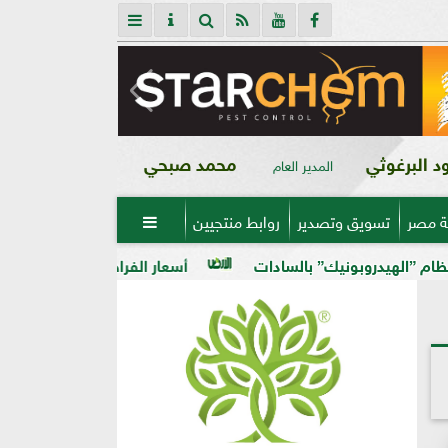
 البرغوثي
محمد صبحي
المدير العام
ة مصر
تسويق وتصدير
روابط منتجيين

” بالسادات
أسعار الفراخ البيضاء في مصر اليوم الخميس 6 - 8 - 2026