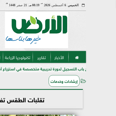
مـ
هـ
الخميس
6
أغسطس
2026
08:19 مـ
21
صفر
1448
الأخبار
تقارير
تكنولوجيا الزراعة
ا
 باب التسجيل لدورة تدريبية متخصصة في استزراع أسماك المياه العذبة
إرشادات وخدمات
تقلبات الطقس تفتح