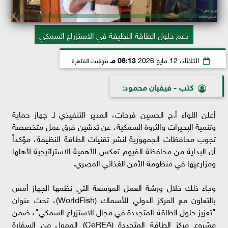
دعم حلول الطاقة النظيفة في الاستزراع السمكي
الثلاثاء، 12 مايو 2026
06:13 مـ
بتوقيت القاهرة
كتب - فيفيان محمود:
أعلن اللواء أ.ح الحسين فرحات، المدير التنفيذي لـ جهاز حماية
وتنمية البحيرات والثروة السمكية، عن تدشين فرق عمل متخصصة
تجوب محافظات الجمهورية لنشر تقنيات الطاقة النظيفة، مؤكداً
أن البداية من محافظة الفيوم تعكس الأهمية الاستراتيجية لأهلها
ومزارعيها في منظومة الأمن الغذائي المصري.
وجاء ذلك خلال ورشة العمل الموسعة التي نظمها الجهاز أمس
بالتعاون مع المركز الدولي للأسماك (WorldFish)، تحت عنوان
"تعزيز حلول الطاقة المتجددة في مجال الاستزراع السمكي"، ضمن
مشروع مركز الطاقة المتجددة (CeREA) الممول من السفارة