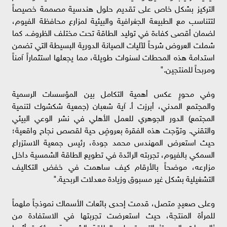
التركيز بشكل خاص على تقديم حلول هندسية مصممة خصيصاً
لتتناسب مع الطبيعة الجغرافية والبيئية لمزارع محافظة الفيوم،
لضمان أقصى كفاءة في توليد الطاقة تحت مختلف الظروف. كما
شملت العروض شرحاً لآليات الصيانة الدورية البسيطة التي تضمن
استدامة هذه المحطات لسنوات طويلة، مما يجعلها استثماراً آمناً
ومربحاً للمنتجين."
وفي محورٍ عكس أهمية التكامل بين المؤسسات الرسمية
والمجتمع المدني، أبرزت أ. آية شعبان (جمعية شكشوك لتنمية
المجتمع) الدور الجوهري للعمل الأهلي في نشر الوعي البيئي
والتقني. وتوّجت هذه الفقرة بعروضٍ حية لقصص نجاح واقعية؛
حيث استعرض المهندس محمد جودة، رئيس جمعية الاستزراع
السمكي بالفيوم، تجربته الرائدة في تطويع الطاقة الشمسية داخل
مزارعه، موضحاً بالأرقام كيف ساهمت في خفض التكاليف
التشغيلية بشكل غير مسبوق وزيادة معدلات الربحية."
وعلى صعيدٍ متصل، قدمت إحدى بائعات الأسماك نموذجاً ملهماً
للمرأة المنتجة، حيث استعرضت تجربتها في الاستفادة من
'الوحدات المبردة' التي تعمل بالطاقة الشمسية، مؤكدة أثرها