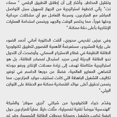
وتقليل المخاطر. وأشار إلى أن إطلاق التطبيق الرقمي " سمك
نت" يأتي كخطوة استراتيجية من الجهاز لتسهيل سبل التواصل
المباشر مع المزارعين، وسرعة التعامل مع أي مشكلات ميدانية
وحلها فوراً، مما يختصر الوقت والجهد ويضمن استدامة العمليات
الإنتاجية بأعلى دقة ممكنة."
وفي عرضٍ تقديمي محوري، ألقت الدكتورة أماني أحمد الضوء
على رؤية المشروع، مستعرضةً الأهمية القصوى لتطبيق تكنولوجيا
الطاقة النظيفة في قطاع الاستزراع السمكي. وأوضحت أن التحول
نحو الطاقة البديلة ليس مجرد استبدال لمصادر الطاقة، بل هو
استراتيجية متكاملة تهدف إلى زيادة معدلات الإنتاج ورفع جودته
لتضاهي المعايير العالمية، فضلاً عن دورها الحاسم في توفير
تكاليف التشغيل الباهظة التي كانت تستنزف موارد المزارعين، مما
يضمن تحقيق أعلى عوائد اقتصادية ممكنة مع الحفاظ على التوازن
البيئي."
وقدّم خبراء التكنولوجيا من شركتي 'أجري سولار' والشركة
'الهندسية'عروضاً تقنية تفصيلية، مثّلت دليلاً عملياً للمزارعين حول
كيفية تركيب وتشغيل وصيانة محطات الطاقة الشمسية. وقد تم