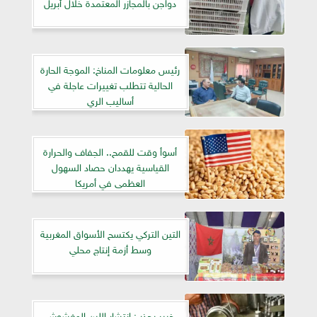
دواجن بالمجازر المعتمدة خلال أبريل
رئيس معلومات المناخ: الموجة الحارة
الحالية تتطلب تغييرات عاجلة في
أساليب الري
أسوأ وقت للقمح.. الجفاف والحرارة
القياسية يهددان حصاد السهول
العظمى في أمريكا
التين التركي يكتسح الأسواق المغربية
وسط أزمة إنتاج محلي
خبير يحذر : انتشار اللبن المغشوش