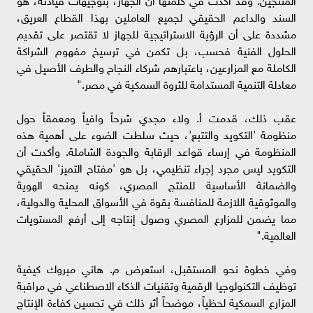
السند والداعم الحقيقي لجميع العاملين بهذا القطاع العريق،
مشددة على أن الرؤية الاستراتيجية للجهاز لا تقتصر على تقديم
الحلول الفنية فحسب، بل تكمن في ترسيخ مفهوم الشراكة
الكاملة مع المزارعين، باعتبارهم شركاء النجاح والطرف الأصيل في
معادلة التنمية المستدامة للثروة السمكية في مصر."
عقب ذلك، قدمت أ. ولاء مجدي شرحاً وافياً ومعمقاً حول
منظومة 'التكويد والتتبع'، حيث سلطت الضوء على أهمية هذه
المنظومة في إرساء قواعد الرقابة والجودة الشاملة. وأكدت أن
التكويد ليس مجرد إجراء تنظيمي، بل هو 'مفتاح التميز' الحقيقي
والضمانة الأساسية للمنتج المصري، كونه يمنحه الهوية
والموثوقية اللازمة للمنافسة بقوة في الأسواق المحلية والدولية،
مما يضمن للمزارع المصري وصول إنتاجه إلى أرفع المستويات
العالمية."
وفي خطوة نحو المستقبل، استعرض م. هاني مبروك كيفية
توظيف التكنولوجيا الرقمية وتقنيات الذكاء الاصطناعي في مراقبة
المزارع السمكية لحظياً، موضحاً أثر ذلك في تحسين كفاءة الإنتاج