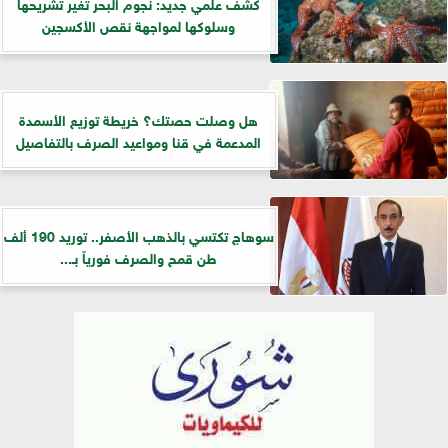
كشف علمي جديد: نجوم البحر تغير تشريحها
وسلوكها لمواجهة نقص الأكسجين
هل وصلت حصتك؟ خريطة توزيع الأسمدة
المدعمة في قنا ومواعيد الصرف بالتفاصيل
سوهاج تكتسي بالذهب الأصفر.. توريد 190 ألف
طن قمح والصرف فورياً بـ...