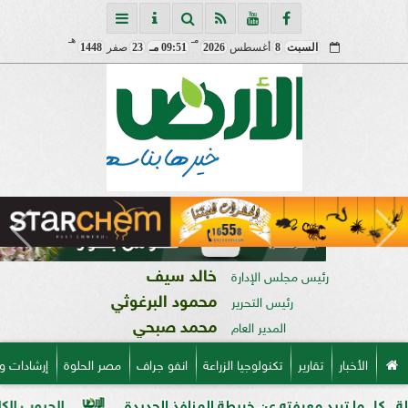
مـ
هـ
السبت
8
أغسطس
2026
09:51 مـ
23
صفر
1448
خالد سيف
رئيس مجلس الإدارة
محمود البرغوثي
رئيس التحرير
محمد صبحي
المدير العام
الأخبار
تقارير
تكنولوجيا الزراعة
انفو جراف
مصر الحلوة
إرشادات و
معرفته عن خريطة المنافذ الجديدة
الحبوب الكاملة وفوائدها وت