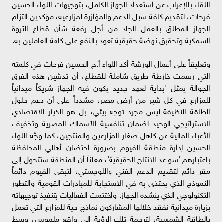
اللقاء بالإعراب عن استعداد الجهاز الكامل، بتوجيهات اللواء الحسين
فرحات، لتقديم كافة سبل الدعم والمؤازرة لمزارعيه، مؤكدين التزام
الجهاز المطلق بالعمل الجاد من أجل رفعة شأن قطاع الثروة
السمكية وتحقيق نهضة حقيقية تعود بالنفع على كافة العاملين به.
وتعليقاً على أعمال الورشة أكد اللواء أ.ح الحسين فرحات في كلمته
التي رسمت خارطة طريق شاملة للقطاع، أن تدشين هذه الفرق
الجوالة يمثل 'بداية لعهد جديد يكون فيه الجهاز شريكاً ميدانياً
للمزارع في كل شبر من أرض مصر، مشدداً على أن دعم حلول
الطاقة النظيفة ليس مجرد توجه بيئي، بل هو الخيار الاقتصادي
الاستراتيجي الوحيد لضمان تنافسية الأسماك المصرية وتخفيف
الأعباء المالية عن كاهل صغار المزارعين والمنتجين، كما وجّه اللواء
الحسين إدارة منطقة الفيوم بضرورة احتضان أهالي المحافظة
باعتبارهم 'سواعد الإنتاج الحقيقية'، معلناً أن المنطقة ستتحول إلى
مقر دائم لتقديم الدعم الفني واللوجستي، لتبقى الفيوم دائماً
النموذج الذي يحتذى به في الاستجابة للمبادرات القومية والتطور
التكنولوجي الذي ينشده الجهاز. واختتمت الفعاليات بتنفيذ توجيهاته
بزيارة ميدانية تفقد خلالها المشاركون نماذج حية للمزارع التي تعمل
بالطاقة الشمسية، لترجمة تلك الرؤية إلى واقع ملموس، وسط