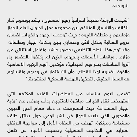
النرويجية.
"شهدت الورشة تنظيماً احترافياً رفيع المستوى، جسّد بوضوح ثمار
التكاتف والتنسيق المتناغم بين مجموعة عمل الديوان العام للجهاز
وزملائهم بـ منطقة الفيوم؛ حيث توحدت الجهود والخبرات لضمان
خروج الفعالية بشكل لائق وحضاري يليق بمكانة الجهاز وتطلعاته.
وقد توج هذا النجاح التنظيمي بحضور حاشد وتفاعل استثنائي من
مزارعي وبائعات الأسماك بالفيوم، الذين لم يكتفوا بالحضور بل
أثروا النقاشات بخبراتهم الميدانية، مؤكدين أنهم الركيزة الأساسية
والقوة الضاربة لهذا القطاع، وأن الاستثمار في وعيهم وتقنياتهم
هو المسار الحقيقي لتحقيق النهضة السمكية المنشودة."
تضمن اليوم سلسلة من المحاضرات الفنية المكثفة التي
استهدفت نقل الخبرات مباشرة للمنتجين بدأت بعرض عن "رؤية
الجهاز المستدامة حيث استعرضت د. دعاء همام الدور الحيوي
والمحوري الذي يلعبه الجهاز في نشر الوعي حول بدائل طاقة
مستدامة ومبتكرة، تهدف في المقام الأول إلى مواجهة الارتفاع
المتزايد في التكاليف التشغيلية وتخفيف الأعباء عن كاهل
المنتجين. وقد أكدت في كلمتها أن الجهاز، بتوجيهات قيادته، هو