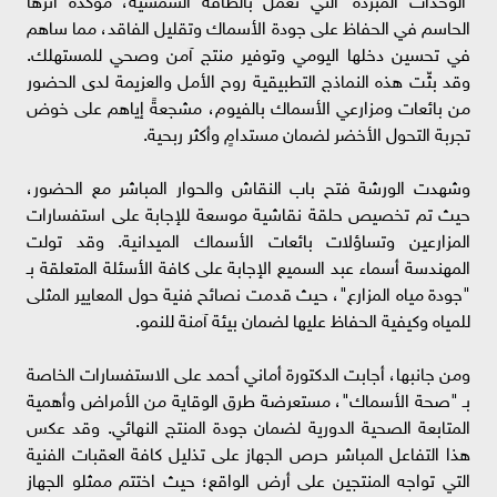
الحاسم في الحفاظ على جودة الأسماك وتقليل الفاقد، مما ساهم
في تحسين دخلها اليومي وتوفير منتج آمن وصحي للمستهلك.
وقد بثّت هذه النماذج التطبيقية روح الأمل والعزيمة لدى الحضور
من بائعات ومزارعي الأسماك بالفيوم، مشجعةً إياهم على خوض
تجربة التحول الأخضر لضمان مستدامٍ وأكثر ربحية.
وشهدت الورشة فتح باب النقاش والحوار المباشر مع الحضور،
حيث تم تخصيص حلقة نقاشية موسعة للإجابة على استفسارات
المزارعين وتساؤلات بائعات الأسماك الميدانية. وقد تولت
المهندسة أسماء عبد السميع الإجابة على كافة الأسئلة المتعلقة بـ
"جودة مياه المزارع"، حيث قدمت نصائح فنية حول المعايير المثلى
للمياه وكيفية الحفاظ عليها لضمان بيئة آمنة للنمو.
ومن جانبها، أجابت الدكتورة أماني أحمد على الاستفسارات الخاصة
بـ "صحة الأسماك"، مستعرضة طرق الوقاية من الأمراض وأهمية
المتابعة الصحية الدورية لضمان جودة المنتج النهائي. وقد عكس
هذا التفاعل المباشر حرص الجهاز على تذليل كافة العقبات الفنية
التي تواجه المنتجين على أرض الواقع؛ حيث اختتم ممثلو الجهاز