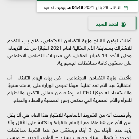
الثلاثاء، 26 يناير 2021
04:49 مـ
بتوقيت القاهرة
احمد السيد
أعلنت نيفين القباج وزيرة التضامن الاجتماعي، فتح باب التقدم
للاشتراك بمسابقة الأم المثالية لعام 2021 اعتبارًا من غد الأربعاء،
وحتى الأحد 14 فبراير المقبل، في مديريات التضامن الاجتماعي
على مستوى كافة محافظات الجمهورية.
وأكدت وزيرة التضامن الاجتماعي - في بيان اليوم الثلاثاء - أن
احتفالية عيد الأم تعد تقليدًا مهمًا تحرص الوزارة على إقامته سنويًا
والاستعداد له مبكرًا نظرًا لما يمثله من معاني التقدير والاحترام
للمرأة والأم المصرية التي تعكس رموز التضحية والعطاء والنجاح.
وأوضحت أنه من الشروط الأساسية للاختيار هذا العام هي ألا يقل
سن الأم عن 50 عامًا مع الإلمام بالقراءة والكتابة على الأقل وألا
يزيد عدد الأبناء عن 3 أبناء ويستثنى من هذا الشرط محافظات
الحدود ( شمال سيناء وجنوب سيناء – الوادي الجديد – مرسى