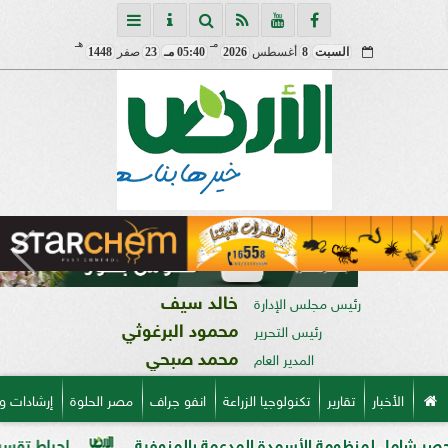
مـ
هـ
السبت
8
أغسطس
2026
05:40 مـ
23
صفر
1448
خالد سيف
رئيس مجلس الإدارة
محمود البرغوثي
رئيس التحرير
محمد صبحي
المدير العام
الأخبار
تقارير
تكنولوجيا الزراعة
انفو جراف
مصر الحلوة
إرشادات و
ظومة الأسمدة المدعمة بالمنوفية
إحباط تقسيم قطعة أرض على مساحة 2000 متر بال