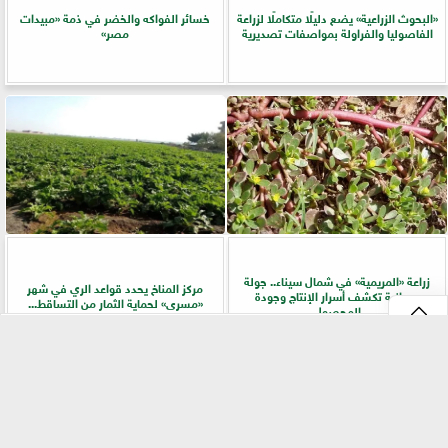
​«البحوث الزراعية» يضع دليلًا متكاملًا لزراعة
خسائر الفواكه والخضر في ذمة «مبيدات
الفاصوليا والفراولة بمواصفات تصديرية
مصر»
زراعة «المريمية» في شمال سيناء.. جولة
مركز المناخ يحدد قواعد الري في شهر
ميدانية تكشف أسرار الإنتاج وجودة
«مسرى» لحماية الثمار من التساقط...
المحصول
⇡