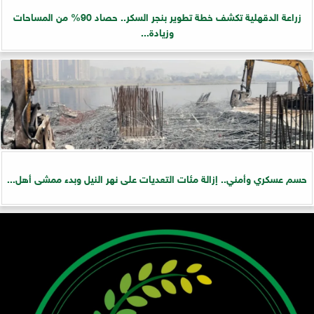
زراعة الدقهلية تكشف خطة تطوير بنجر السكر.. حصاد 90% من المساحات
وزيادة...
حسم عسكري وأمني.. إزالة مئات التعديات على نهر النيل وبدء ممشى أهل...