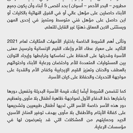
مطروح – البحر الأحمر – أسوان ) بحد أقصى 5 أبناء وأن يكون جميع
الأبناء حاصلين على مؤهل عالي أو في الفرق النهائية بالكليات أو
ابن حاصل على مؤهل فني متوسط ومتميز في إحدى المهن
ويستثنى الابن المعاق ذهنيًا غير القابل للتعلم.
وتأتى أهم الشروط الخاصة باختيار الأمهات المثاليات لعام 2021
التأكيد على معيار عطاء الأم وإعلاء القيم الإنسانية وترسيخ معنى
الأسرة وقدرتها على الحفاظ على تماسكها وترابطها وإيجاد التوازن
بين المسئوليات المتعددة للأم واحتضان ورعاية الأبناء واحتوائهم
بالعطف والحنان وتعزيز القيم الإيجابية وكفاح الأم والقدرة على
مواجهة التحديات والحفاظ على كيان الأسرة.
كما تتضمن الشروط أيضًا إعلاء قيمة الأسرة البديلة وتفعيل دورها
باعتبارها خط الدفاع الأول لمواجهة ظاهرة أطفال بلا مأوى وتعظيم
دور هذه الأسر خاصة الأسر التي لديها أطفال طبيعيين وتشجيعها
على كفالة الأيتام والأطفال بلا مأوى بهدف توفير المناخ الأسري
الجيد وحمايتهم من المشكلات التي قد يتعرضون لها في
مؤسسات الرعاية.