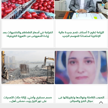
الزراعة تطرح 5 أصناف قمح جديدة عالية
انفراجة في أسعار الطماطم والخضروات بعد
الإنتاجية استعدادًا للموسم الجديد
زيادة المعروض من «العروة الخريفية»
الحبوب الكاملة وفوائدها وتطبيقاتها فى
حسم عسكري وأمني.. إزالة مئات التعديات
مجال الخبز والعجائن
على نهر النيل وبدء ممشى أهل...