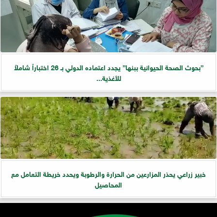
”بحوث الصحة الحيوانية ببنها” يجدد اعتماده الدولي بـ 26 اختباراً شاملاً
للأغذية...
خبير زراعي يحذر المزارعين من الحرارة والرطوبة ويحدد خريطة التعامل مع
المحاصيل