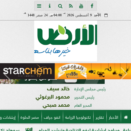
مـ
هـ
الأحد
9
أغسطس
2026
04:08 مـ
24
صفر
1448
خالد سيف
رئيس مجلس الإدارة
محمود البرغوثي
رئيس التحرير
محمد صبحي
المدير العام
الأخبار
تقارير
تكنولوجيا الزراعة
انفو جراف
مصر الحلوة
إرشادات و
دية لرفع الإنتاجية وترشيد المياه
سوهاج تكتسي بالذهب الأصفر.. توريد 190 ألف طن قمح والصر