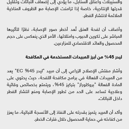
والسنيبلات وأعناق السنابل، ما يؤدي إلى إضعاف النباتات وتقليل
قدرتها الإنتاجية، خاصة إذا تزامنت الإصابة مع الظروف المناخية
الملائمة لانتشار الفطر.
وأضاف أن لفحة العنق تُعد أخطر صور الإصابة، نظرًا لتأثيرها
المباشر على تكوين الحبوب وامتلائها، الأمر الذي ينعكس على حجم
المحصول والعائد الاقتصادي للمزارعين.
ليدر 45% من أبرز المبيدات المستخدمة في المكافحة
وأشار مفتش الإصلاح الزراعي إلى أن مبيد "ليدر 45% EC" يعد
من المبيدات الفعالة في برامج مكافحة اللفحة، حيث يحتوي على
المادة الفعالة "بروكلوراز" بتركيز 45%، ويتمتع بخصائص وقائية
وعلاجية تساعد على الحد من تطور الإصابة ومنع انتشار الفطر
داخل النباتات.
وأكد أن المبيد يتميز بقدرته على النفاذ إلى الأنسجة النباتية، ما يعزز
من كفاءته في حماية المحصول خلال فترات الخطر.