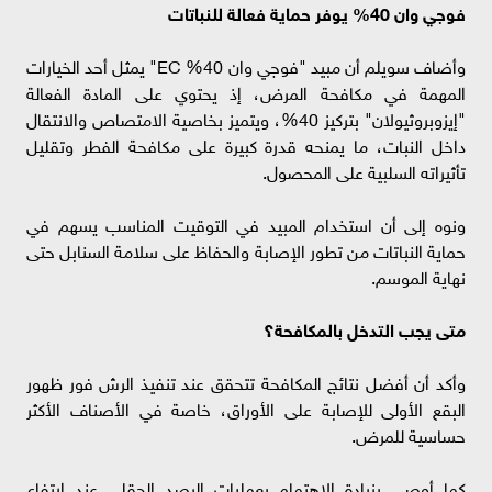
فوجي وان 40% يوفر حماية فعالة للنباتات
وأضاف سويلم أن مبيد "فوجي وان 40% EC" يمثل أحد الخيارات
المهمة في مكافحة المرض، إذ يحتوي على المادة الفعالة
"إيزوبروثيولان" بتركيز 40%، ويتميز بخاصية الامتصاص والانتقال
داخل النبات، ما يمنحه قدرة كبيرة على مكافحة الفطر وتقليل
تأثيراته السلبية على المحصول.
ونوه إلى أن استخدام المبيد في التوقيت المناسب يسهم في
حماية النباتات من تطور الإصابة والحفاظ على سلامة السنابل حتى
نهاية الموسم.
متى يجب التدخل بالمكافحة؟
وأكد أن أفضل نتائج المكافحة تتحقق عند تنفيذ الرش فور ظهور
البقع الأولى للإصابة على الأوراق، خاصة في الأصناف الأكثر
حساسية للمرض.
كما أوصى بزيادة الاهتمام بعمليات الرصد الحقلي عند ارتفاع