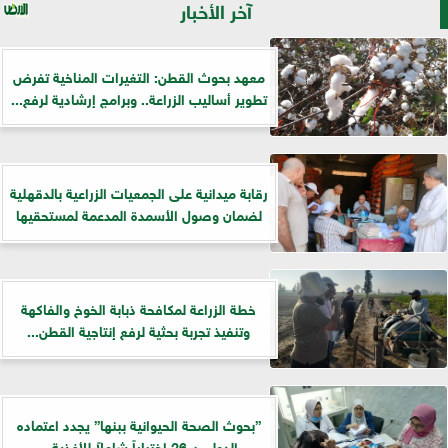
آخر الأخبار
معهد بحوث القطن: التغيرات المناخية تفرض
تطوير أساليب الزراعة.. وبرامج إرشادية لرفع...
رقابة ميدانية على الجمعيات الزراعية بالدقهلية
لضمان وصول الأسمدة المدعمة لمستحقيها
خطة الزراعة لمكافحة ذبابة الخوخ والفاكهة
وتنفيذ تجربة بحثية لرفع إنتاجية القطن...
”بحوث الصحة الحيوانية ببنها” يجدد اعتماده
الدولي بـ 26 اختباراً شاملاً للأغذية...