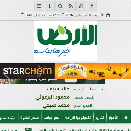
مـ
هـ
السبت
8
أغسطس
2026
12:23 صـ
22
صفر
1448
خالد سيف
رئيس مجلس الإدارة
محمود البرغوثي
رئيس التحرير
محمد صبحي
المدير العام
الأخبار
تقارير
تكنولوجيا الزراعة
انفو جراف
مصر الحلوة
إرشادات و
«سن العجوز» في الذرة الش