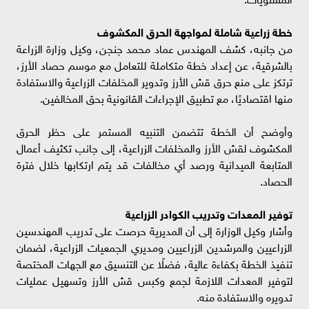
خطة زراعية شاملة لمواجهة الحرق المكشوف
من جانبه، كشف المهندس عماد محمد جنجن، وكيل وزارة الزراعة
بالشرقية، عن إعداد خطة متكاملة للتعامل مع موسم حصاد الأرز،
ترتكز على منع حرق قش الأرز وتدوير المخلفات الزراعية والاستفادة
منها اقتصاديًا، مع تطبيق الإجراءات القانونية بحق المخالفين.
وأوضح أن الخطة تتضمن التنبيه المستمر على حظر الحرق
المكشوف لقش الأرز والمخلفات الزراعية، إلى جانب تكثيف أعمال
المتابعة الميدانية ورصد أي مخالفات قد يتم ارتكابها خلال فترة
الحصاد.
توفير المعدات وتدريب الكوادر الزراعية
وأشار وكيل الوزارة إلى أن المديرية حرصت على تدريب المهندسين
الزراعيين والمرشدين الزراعيين ومديري الجمعيات الزراعية، لضمان
تنفيذ الخطة بكفاءة عالية، فضلًا عن التنسيق مع الجهات المختصة
لتوفير المعدات اللازمة لجمع وكبس قش الأرز وتسهيل عمليات
تدويره والاستفادة منه.