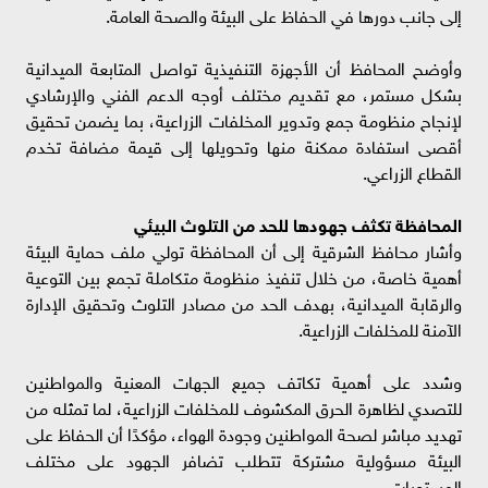
إلى جانب دورها في الحفاظ على البيئة والصحة العامة.
وأوضح المحافظ أن الأجهزة التنفيذية تواصل المتابعة الميدانية
بشكل مستمر، مع تقديم مختلف أوجه الدعم الفني والإرشادي
لإنجاح منظومة جمع وتدوير المخلفات الزراعية، بما يضمن تحقيق
أقصى استفادة ممكنة منها وتحويلها إلى قيمة مضافة تخدم
القطاع الزراعي.
المحافظة تكثف جهودها للحد من التلوث البيئي
وأشار محافظ الشرقية إلى أن المحافظة تولي ملف حماية البيئة
أهمية خاصة، من خلال تنفيذ منظومة متكاملة تجمع بين التوعية
والرقابة الميدانية، بهدف الحد من مصادر التلوث وتحقيق الإدارة
الآمنة للمخلفات الزراعية.
وشدد على أهمية تكاتف جميع الجهات المعنية والمواطنين
للتصدي لظاهرة الحرق المكشوف للمخلفات الزراعية، لما تمثله من
تهديد مباشر لصحة المواطنين وجودة الهواء، مؤكدًا أن الحفاظ على
البيئة مسؤولية مشتركة تتطلب تضافر الجهود على مختلف
المستويات.