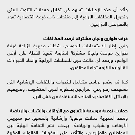
وأكد أن هذه الإجراءات تسهم في تقليل معدلات التلوث البيئي
وتحويل المخلفات الزراعية إلى منتجات ذات قيمة اقتصادية تعود
بالنفع على المزارعين.
غرفة طوارئ ولجان مشتركة لرصد المخالفات
وفي إطار الاستعدادات للموسم، شكلت مديرية الزراعة غرفة
طوارئ موحدة ولجانًا مشتركة لمتابعة تنفيذ الخطة على أرض
الواقع، ورصد أي حالات حرق للمخلفات الزراعية واتخاذ الإجراءات
القانونية اللازمة تجاه المخالفين.
كما تم وضع برنامج متكامل للندوات واللقاءات الإرشادية التي
تستهدف رفع وعي المزارعين بخطورة الحرق المكشوف، وتعريفهم
بالبدائل الاقتصادية المتاحة للاستفادة من قش الأرز.
حملات توعية موسعة بالتعاون مع الأوقاف والشباب والرياضة
وتنفذ المديرية حملات توعوية وإرشادية بالتنسيق مع مديريتي
الأوقاف والشباب والرياضة، بهدف نشر الثقافة البيئية بين
المواطنين والمزارعين، والتأكيد على العقوبات القانونية المقررة