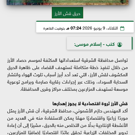
حرق قش الأرز
الثلاثاء، 9 يونيو 2026
07:24 مـ
بتوقيت القاهرة
كتب - إسلام موسى:
تواصل محافظة الشرقية استعداداتها المكثفة لموسم حصاد الأرز
من خلال تنفيذ خطة متكاملة تستهدف القضاء على ظاهرة الحرق
المكشوف لقش الأرز، التي تعد أحد أبرز أسباب تلوث الهواء وانتشار
السحابة السوداء، وذلك عبر إجراءات رقابية صارمة وبرامج توعوية
موسعة تستهدف المزارعين بمختلف مراكز وقرى المحافظة.
قش الأرز ثروة اقتصادية لا يجوز إهدارها
أكد المهندس حازم الأشموني، محافظ الشرقية، أن قش الأرز يمثل
موردًا زراعيًا واقتصاديًا مهمًا يمكن الاستفادة منه في العديد من
الأنشطة الإنتاجية بدلًا من التخلص منه بالحرق، مشيرًا إلى أن إعادة
تدوير المخلفات الزراعية تحقق عائدًا اقتصاديًا إضافيًا للمزارعين،