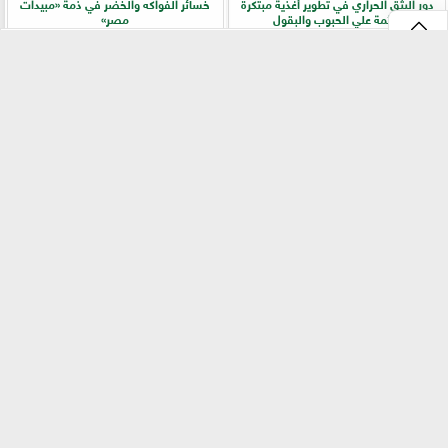
دور البثق الحراري في تطوير أغذية مبتكرة
خسائر الفواكه والخضر في ذمة «مبيدات
قائمة علي الحبوب والبقول
مصر»
⇡
الفلاح أولًا.. جولات ميدانية لرفع كفاءة
سر المحصول الوفير.. دليل الزراعة الذكية
الخدمات الزراعية بسوهاج
للخيار من تجهيز التربة إلى الحصاد
الفيس بوك
GareedatELard