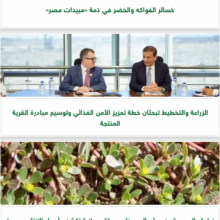
خسائر الفواكه والخضر في ذمة «مبيدات مصر»
الزراعة والتخطيط تبحثان خطة تعزيز الأمن الغذائي وتوسيع مبادرة القرية
المنتجة
زراعة «المريمية» في شمال سيناء.. جولة ميدانية تكشف أسرار الإنتاج وجودة