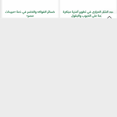
دور البثق الحراري في تطوير أغذية مبتكرة
خسائر الفواكه والخضر في ذمة «مبيدات
قائمة علي الحبوب والبقول
مصر»
⇡
الفلاح أولًا.. جولات ميدانية لرفع كفاءة
سر المحصول الوفير.. دليل الزراعة الذكية
الخدمات الزراعية بسوهاج
للخيار من تجهيز التربة إلى الحصاد
الفيس بوك