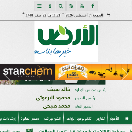
مـ
هـ
الجمعة
7
أغسطس
2026
11:21 مـ
22
صفر
1448
خالد سيف
رئيس مجلس الإدارة
محمود البرغوثي
رئيس التحرير
محمد صبحي
المدير العام
الأخبار
تقارير
تكنولوجيا الزراعة
انفو جراف
مصر الحلوة
إرشادات و
«سن العجوز» في الذرة ا