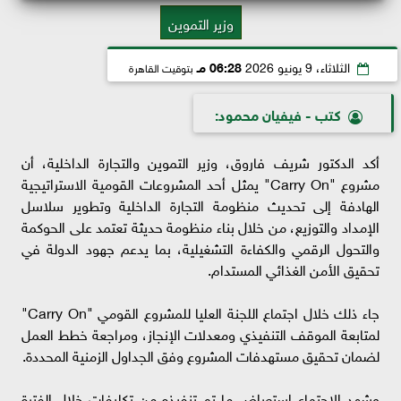
وزير التموين
الثلاثاء، 9 يونيو 2026
06:28 مـ
بتوقيت القاهرة
كتب - فيفيان محمود:
أكد الدكتور شريف فاروق، وزير التموين والتجارة الداخلية، أن
مشروع "Carry On" يمثل أحد المشروعات القومية الاستراتيجية
الهادفة إلى تحديث منظومة التجارة الداخلية وتطوير سلاسل
الإمداد والتوزيع، من خلال بناء منظومة حديثة تعتمد على الحوكمة
والتحول الرقمي والكفاءة التشغيلية، بما يدعم جهود الدولة في
تحقيق الأمن الغذائي المستدام.
جاء ذلك خلال اجتماع اللجنة العليا للمشروع القومي "Carry On"
لمتابعة الموقف التنفيذي ومعدلات الإنجاز، ومراجعة خطط العمل
لضمان تحقيق مستهدفات المشروع وفق الجداول الزمنية المحددة.
وشهد الاجتماع استعراض ما تم تنفيذه من تكليفات خلال الفترة