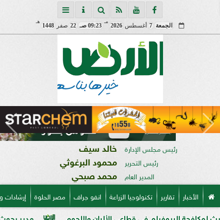
مـ
هـ
الجمعة
7
أغسطس
2026
09:23 صـ
22
صفر
1448
خالد سيف
رئيس مجلس الإدارة
محمود البرغوثي
رئيس التحرير
محمد صبحي
المدير العام
الأخبار
تقارير
تكنولوجيا الزراعة
انفو جراف
مصر الحلوة
إرشادات و
يلم في قطاعي الألبان واللحوم
مدير بحوث أمراض النباتات: ا