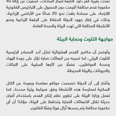
نُفذت بقرية كفر داود التابعة لمركز السادات، أسفرت عن إزالة 40
مكمورة فحم مخالفة أقيمت دون الحصول على التراخيص القانونية
اللازمة، على مساحة بلغت نحو 20 فدانًا من الأراضي الزراعية،
وذلك في إطار جهود الدولة للحفاظ على الرقعة الزراعية ومنع
الأنشطة المخالفة التي تهدد البيئة والصحة العامة.
مواجهة التلوث وحماية البيئة
وأوضح أن مكامير الفحم العشوائية تمثل أحد المصادر الرئيسية
للتلوث البيئي، لما تسببه من انبعاثات ضارة تؤثر على جودة الهواء
وصحة المواطنين، فضلًا عن آثارها السلبية على النباتات
والحيوانات والبيئة المحيطة.
وأشار إلى أن الدولة خصصت مواقع معتمدة وبعيدة عن الكتل
السكنية لممارسة هذه الأنشطة وفق ضوابط بيئية محددة، كما
تعمل وزارة البيئة على تطوير نظم إنتاج الفحم باستخدام أفران
حديثة تقلل الانبعاثات الضارة وتحافظ على البيئة، مؤكدًا أن أي
مكمورة مخالفة يتم رصدها تُزال فورًا وفقًا للقانون.