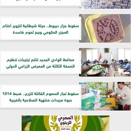
سقوط جزار ديروط.. حيلة شيطانية لتزوير أختام
المجزر الحكومي وبيع لحوم فاسدة
​محافظ الوادي الجديد تتابع ترتيبات تنظيم
النسخة الثالثة من المعرض الزراعي الدولي
سقوط تجار السموم القاتلة للزرع.. ضبط 1014
عبوة مبيدات منتهية الصلاحية بالغربية