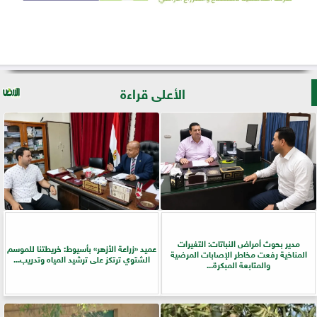
الأعلى قراءة
مدير بحوث أمراض النباتات: التغيرات
عميد «زراعة الأزهر» بأسيوط: خريطتنا للموسم
المناخية رفعت مخاطر الإصابات المرضية
الشتوي ترتكز على ترشيد المياه وتدريب...
والمتابعة المبكرة...