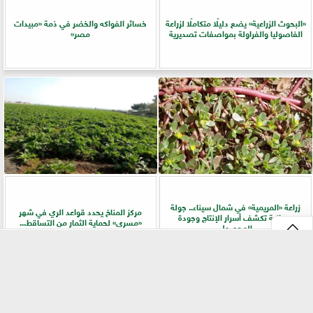
​«البحوث الزراعية» يضع دليلًا متكاملًا لزراعة
خسائر الفواكه والخضر في ذمة «مبيدات
الفاصوليا والفراولة بمواصفات تصديرية
مصر»
زراعة «المريمية» في شمال سيناء.. جولة
مركز المناخ يحدد قواعد الري في شهر
ميدانية تكشف أسرار الإنتاج وجودة
«مسرى» لحماية الثمار من التساقط...
المحصول
⇡