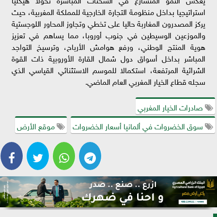
استراتيجيا بداخل منظومة التجارة الخارجية للمملكة المغربية، حيث
يركز المصدرون المغاربة حاليا على تخطي وتجاوز المحاور اللوجستية
والموزعين الوسيطين في جنوب أوروبا، مما يساهم في تعزيز
هوية المنتج الوطني، ورفع هوامش الأرباح، وترسيخ التواجد
المباشر بداخل أسواق دول شمال القارة الأوروبية ذات القوة
الشرائية المرتفعة، استكمالا للموسم الاستثنائي القياسي الذي
سجله قطاع الخيار المغربي العام الماضي.
صادرات الخيار المغربي
سوق الخضروات في ألمانيا أسعار الخضروات
موقع الأرض