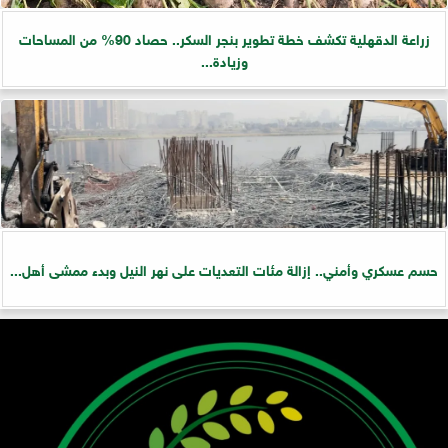
زراعة الدقهلية تكشف خطة تطوير بنجر السكر.. حصاد 90% من المساحات
وزيادة...
حسم عسكري وأمني.. إزالة مئات التعديات على نهر النيل وبدء ممشى أهل...