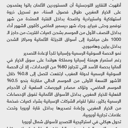
أظهرت التقارير اللوجستية أن المستوردين الألمان باتوا يعتمدون
على الخيار المغربي طوال فصول السنة، مع تسجيل ذروة
استهلاكية واستيرادية واضحة بداخل الفترة الممتدة من شهر
نوفمبر وحتى فبراير. وجاء شهر ديسمبر الماضي كأقوى الشهور أداء
بداخل النصف الأول من الموسم بشحن كميات اقتربت من حاجز الـ
1000 طن مباشرة إلى أسواق التجزئة الألمانية ومراكز الشحن
بداخل برلين وهامبورج.
نمو الحصة السوقية الرسمية وإسبانيا تلجأ لإعادة التصدير
رغم استمرار هيمنة إسبانيا ومملكة هولندا على سوق الخيار في
ألمانيا بحصة الأسد التي تتجاوز 80% من الإمدادات، إلا أن الحصة
السوقية الرسمية لدولة المغرب ارتفعت لتصل إلى 0.8% خلال
الأشهر التسعة الأولى من الموسم الحالي مقارنة بنحو 0.5%
الموسم الماضي. وتؤكد مصادر البورصات السلعية أن الأحجام
الفعلية للخيار المغربي بداخل الأسواق الألمانية تفوق الإحصاءات
الرسمية بكثير، نظرا لقيام الشركات الإسبانية بشراء كميات ضخمة
من الخيار المغربي وإعادة تصديرها بداخل قارة أوروبا وتحت
علامات تجارية أوروبية.
تحول هيكلي في استراتيجية التصدير لأسواق شمال أوروبا
يعكس النمو المتسارع في الشحنات المباشرة تحولا هيكليا