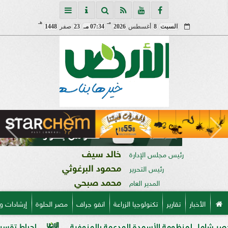
مـ
هـ
السبت
8
أغسطس
2026
07:34 مـ
23
صفر
1448
خالد سيف
رئيس مجلس الإدارة
محمود البرغوثي
رئيس التحرير
محمد صبحي
المدير العام
الأخبار
تقارير
تكنولوجيا الزراعة
انفو جراف
مصر الحلوة
إرشادات و
ومة الأسمدة المدعمة بالمنوفية
إحباط تقسيم قطعة أرض على مساحة 2000 متر بالمر