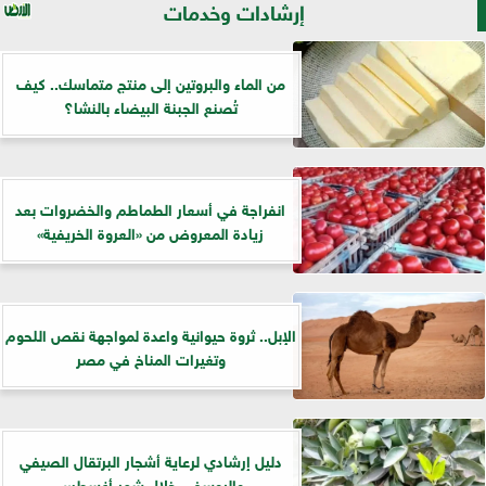
إرشادات وخدمات
من الماء والبروتين إلى منتج متماسك.. كيف
تُصنع الجبنة البيضاء بالنشا؟
انفراجة في أسعار الطماطم والخضروات بعد
زيادة المعروض من «العروة الخريفية»
الإبل.. ثروة حيوانية واعدة لمواجهة نقص اللحوم
وتغيرات المناخ في مصر
دليل إرشادي لرعاية أشجار البرتقال الصيفي
واليوسفي خلال شهر أغسطس