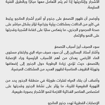
الأشجار وإنتاجيتها إذا لم يتم التعامل معها مبكرًا وبالطرق الفنية
السليمة.
وأوضح أن ظهور التصمغ على جذوع أو أفرع أشجار المانجو يرتبط
في كثير من الحالات بمشكلات بيئية وزراعية تؤثر بشكل مباشر على
صحة المجموع الجذري، ما ينعكس سلبًا على كفاءة الشجرة وقدرتها
على النمو والإثمار.
سوء الصرف أبرز أسباب التصمغ
وأشار أستاذ البساتين إلى أن سوء صرف مياه الري وارتفاع مستوى
الماء الأرضي يعدان من أهم الأسباب الرئيسية وراء الإصابة
بالتصمغ، حيث تؤدي زيادة الرطوبة حول الجذور إلى إضعافها
وتهيئة الظروف المناسبة لظهور العديد من المشكلات المرضية.
وأضاف أن بقاء المياه لفترات طويلة في منطقة الجذور يحد من
التهوية الطبيعية للتربة، ما يؤثر على نشاط الجذور وقدرتها على
امتصاص العناصر الغذائية اللازمة لنمو الأشجار بصورة طبيعية.
الإصابات الفطرية تهدد جذور المانجو