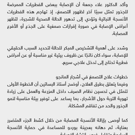
وأكد الدكتور علاء جمعة أن الإصابة ببعض الفطريات الممرضة
للجذور تمثل سببًا آخر لظهور التصمغ، إذ تهاجم هذه الفطريات
الأنسجة النباتية وتؤدي إلى تدهور الحالة الصحية للشجرة، لتظهر
أعراض الإصابة في صورة إفرازات صمغية على الجذع أو الأفرع
المصابة.
وشدد على أهمية التشخيص المبكر للحالة لتحديد السبب الحقيقي
للإصابة، سواء كان ناتجًا عن ظروف بيئية غير مناسبة أو عن أمراض
فطرية تحتاج إلى تدخل علاجي سريع.
خطوات علاج التصمغ في أشجار المانجو
وفيما يتعلق بطرق العلاج، أوضح أستاذ البساتين أن الخطوة الأولى
تتمثل في تحسين نظام الصرف داخل المزرعة والعمل على زيادة
تهوية التربة حول الأشجار، بما يساعد على توفير بيئة مناسبة لنمو
الجذور والحد من تفاقم المشكلة.
كما أوصى بإزالة الأنسجة المصابة من خلال كشط الجزء المتضرر
بعناية، ثم دهانه بعجينة بوردو للمساعدة في حماية الأنسجة
السليمة وتقليل فرص انتشار الإصابة.