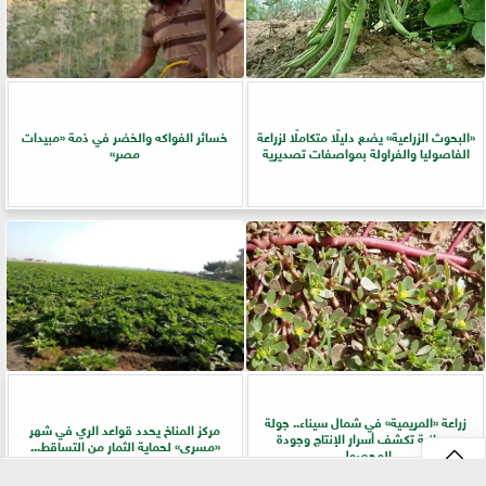
​«البحوث الزراعية» يضع دليلًا متكاملًا لزراعة
خسائر الفواكه والخضر في ذمة «مبيدات
الفاصوليا والفراولة بمواصفات تصديرية
مصر»
زراعة «المريمية» في شمال سيناء.. جولة
مركز المناخ يحدد قواعد الري في شهر
ميدانية تكشف أسرار الإنتاج وجودة
«مسرى» لحماية الثمار من التساقط...
المحصول