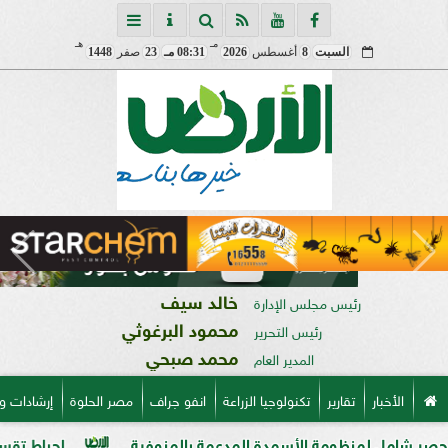
مـ
هـ
السبت
8
أغسطس
2026
08:31 مـ
23
صفر
1448
خالد سيف
رئيس مجلس الإدارة
محمود البرغوثي
رئيس التحرير
محمد صبحي
المدير العام
الأخبار
تقارير
تكنولوجيا الزراعة
انفو جراف
مصر الحلوة
إرشادات و
نظومة الأسمدة المدعمة بالمنوفية
إحباط تقسيم قطعة أرض على مساحة 2000 متر با