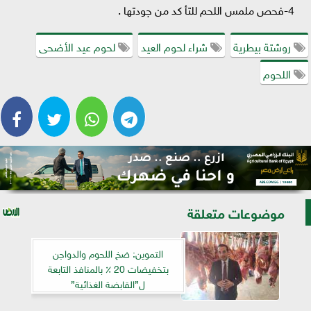
4-فحص ملمس اللحم للتأ كد من جودتها .
روشتة بيطرية
شراء لحوم العيد
لحوم عيد الأضحى
اللحوم
موضوعات متعلقة
التموين: ضخ اللحوم والدواجن
بتخفيضات 20 ٪ بالمنافذ التابعة
ل”القابضة الغذائية”