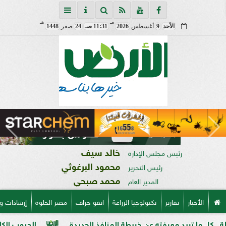
مـ
هـ
الأحد
9
أغسطس
2026
11:31 صـ
24
صفر
1448
خالد سيف
رئيس مجلس الإدارة
محمود البرغوثي
رئيس التحرير
محمد صبحي
المدير العام
الأخبار
تقارير
تكنولوجيا الزراعة
انفو جراف
مصر الحلوة
إرشادات و
ريد معرفته عن خريطة المنافذ الجديدة
الحبوب الكاملة وفوائده