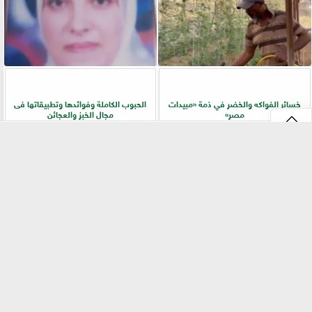
خسائر الفواكه والخضر في ذمة «مبيدات
الحبوب الكاملة وفوائدها وتطبيقاتها فى
مصر»
مجال الخبز والعجائن
⇡
«بيطري سوهاج» يطلق ندوة إرشادية
زراعة «المريمية» في شمال سيناء.. جولة
بالسلاموني للتوعية بالأمراض المشتركة
ميدانية تكشف أسرار الإنتاج وجودة
وطرق الوقاية
المحصول