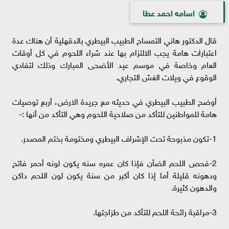
اسامه احمد عطا
قال الدكتور هاني التمساح الطبيب البيطري بالدقهلية أن هناك عدة
اعتبارات هامة يجب الالتزام بها عند شراء اللحوم في كل أوقات
العام وخاصة في موسم عيد الأضحى المبارك وذلك لتفادي
الوقوع في ويلات الغش التجاري.
أوضح الطبيب البيطري في حديثه مع جريدة الارض، أربع توصيات
هامة للمواطنين للتأكد من صلاحية اللحوم وهي التأكد من أنها :-
1-تكون مذبوحة تحت الإشراف البيطري ومختومة بختم المصدر.
2-فحص اللحم الضأن فإذا كان عمره سنه يكون لونه أحمر فاتح
ودهونه قليلة أما إذا كان أكبر من سنة يكون لون اللحم داكن
والدهون كثيرة.
3-مراقبة رائحة اللحم للتأكد من طزاجتها.