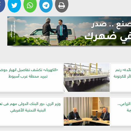
ائدة» رغم
«الكهرباء» تكشف تفاصيل انهيار حو
تبريد محطة غرب أسيوط
زراعي..
وزير الري: دور البنك الدولى مهم فى تعز
بة
البنية التحتية الأفريقي