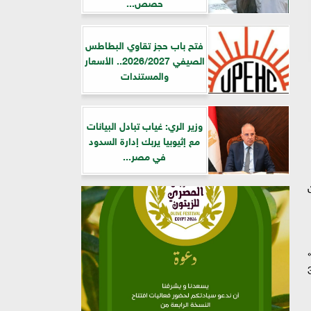
حصص...
فتح باب حجز تقاوي البطاطس
الصيفي 2026/2027.. الأسعار
والمستندات
وزير الري: غياب تبادل البيانات
مع إثيوبيا يربك إدارة السدود
في مصر...
ثنين
وم صحة»
بلغت الزيارات العارضة والمتكررة 30