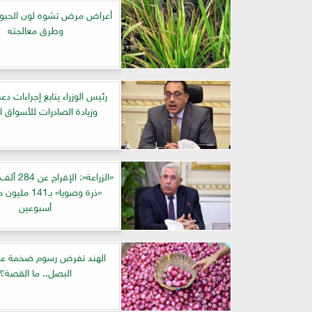
أعراض مرض تشوه لون الحبوب
وطرق معالجته
رئيس الوزراء يتابع إجراءات دع
وزيادة الصادرات للأسواق ال
«الزراعة»: ا
«ذرة وصويا» بـ141
أسبوعين
الهند تفرض رسوم ضخمة عل
البصل.. ما القصة؟