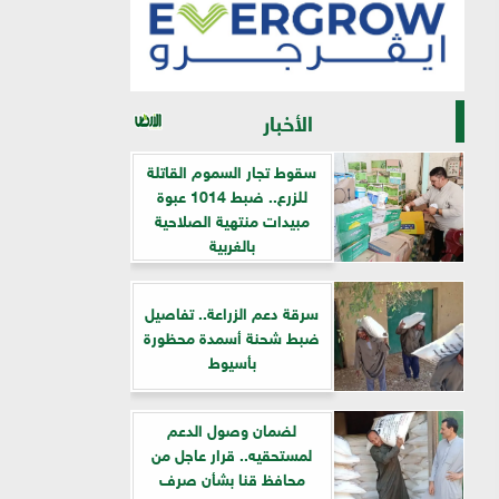
الأخبار
سقوط تجار السموم القاتلة
للزرع.. ضبط 1014 عبوة
مبيدات منتهية الصلاحية
بالغربية
سرقة دعم الزراعة.. تفاصيل
ضبط شحنة أسمدة محظورة
بأسيوط
لضمان وصول الدعم
لمستحقيه.. قرار عاجل من
محافظ قنا بشأن صرف