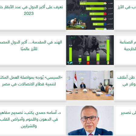
 في الأرز
تعرف على أكبر الدول في عدد الأبقار خل
2023
م الصناعة
الهند في المقدمة… أكبر الدول المصد
خارجية
للأرز عالميًا
لإفراج عن 284 ألف طن أعلاف
«السيسي» يُوجه بمواصلة العمل المك
 مليون دولار في
لتنمية قطاع الاتصالات في مصر
ى تصدير
د. أسامه حمدي يكتب: تصحيح مفاهي
في الدهون واللحوم وأمراض القلب
والشرايين