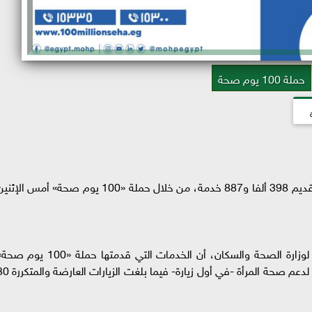
حملة 100 يوم صحة
أعلن الدكتور خالد عبدالغفار وزير الصحة والسكان، تقديم 398 ألفا و887 خدمة، من خلال حملة «100 يوم صحة» أمس الإ
وأوضح الدكتور حسام عبدالغفار المتحدث الرسمي لوزارة الصحة والسكان، أن الخدمات التي قدمتها حملة «100 ي
تضمنت 12 ألفا و214 خدمة، ضمن مبادرة الرئيس لدعم صحة المرأة -في أول زيارة- فيما 