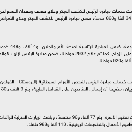
ن حملة «100 يوم صحة» قدمت خدمات مبادرة الرئيس للكشف المبكر وعلاج ضعف وفقدان السمع لد
حديثي الولادة، لـ3 آلاف و570 طفلا، فيما قدمت 34 ألفًا و863 خدمة، ضمن مبادرة الرئيس للكشف المبكر وعلاج الأمرا
وأشار «عبدالغفار» إلى أن الحملة قدمت 2663 خدمة، ضمن المبادرة الرئاسية لصحة الأم والجنين، و4 
لاستخراج شهادات مبادرة الرئيس لفحص المقبلين على الزواج، كما تم علاج 2932 مواطنا، ضمن مبادرة الرئيس لإنهاء قوا
ملة «100 يوم صحة» قدمت خدمات مبادرة الرئيس لفحص الأورام السرطانية (البروستاتا - القولون
الرئة - عنق الرحم) بملئ 17 ألفا و6 استمارات استبيان، مضيفا أن إجمالي المترددين على القوافل 
وتابع «عبدالغفار» أن عدد المنتفعات بخدمات عيادات تنظيم الأسرة، بلغ 77 ألفا، و96 منتفعة، وبلغت الزيارات المنزلية للرائد