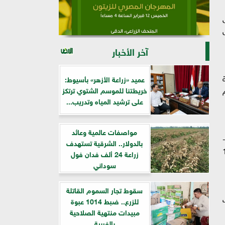
ى
ض
آخر الأخبار
آلاف و448 خدمة
عميد «زراعة الأزهر» بأسيوط:
ئم
خريطتنا للموسم الشتوي ترتكز
على ترشيد المياه وتدريب...
مواصفات عالمية وعائد
-
بالدولار.. الشرقية تستهدف
الطبية، بلغ 9 آلاف و130
زراعة 24 ألف فدان فول
سوداني
سقوط تجار السموم القاتلة
ات
للزرع.. ضبط 1014 عبوة
مبيدات منتهية الصلاحية
بالغربية