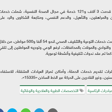
واستطرد «عبدالغفار» أن حملة «100 يوم صحة» قدمت 3 آلاف و121 خدمة في مجال الصحة النفسية، شملت خدما
ن والمراهقين، والتأهيل، والدعم النفسي، ومتابعة الشكاوى والرد على
وأضاف «عبدالغفار» أن حملة «100 يوم صحة» قدمت خدمات التوعية والتثقيف الصحي لنحو 54 ألفا و500 مواطن، من
والنوادي والمولات بالمحافظات، لرفع الوعي وتوجيه المواطنين إلى تلقي
 كما تم عقد ندوات تثقيفية وأنشطة توعوية.
قرات تقديم خدمات الحملة، وأماكن تمركز العيادات المتنقلة، للاستفادة
، وغير القادرين على الحركة عبر الخط الساخن «15335».
بادرات الرئاسية
التخصصات الطبية والعلاجية والوقائية