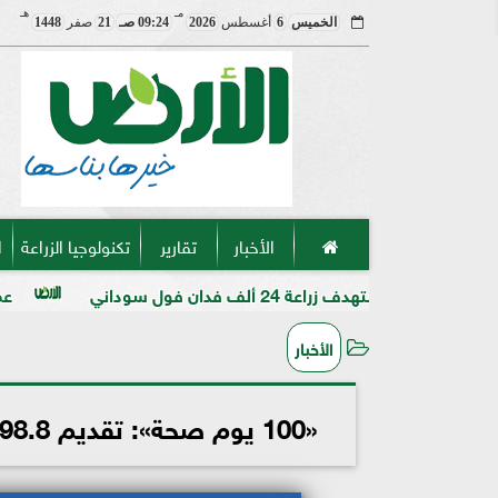
مـ
هـ
الخميس
6
أغسطس
2026
09:24 صـ
21
صفر
1448
الأخبار
تقارير
تكنولوجيا الزراعة
ا
دان فول سوداني
عميد «زراعة الأزهر» ب
الأخبار
«100 يوم صحة»: تقديم 398.8 ألف خدمة في التخصصات الطبية والعلاجية