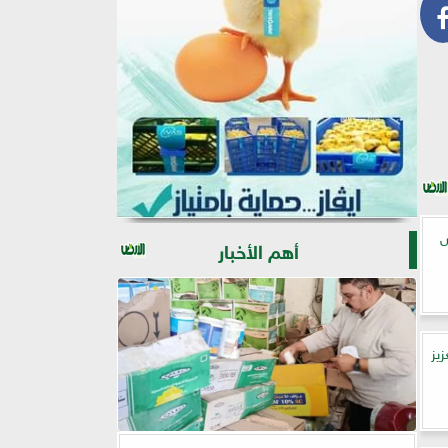
ض
أهم الأخبار
يز