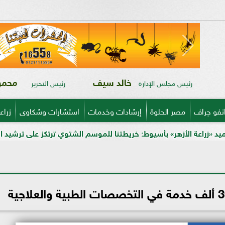
خالد سيف
محمود
رئيس مجلس الإدارة
رئيس التحرير
نفو جراف
مصر الحلوة
إرشادات وخدمات
استشارات وشكاوى
زراع
أسيوط: خريطتنا للموسم الشتوي ترتكز على ترشيد المياه وتدريب المزارعي