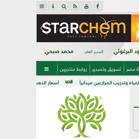
 البرغوثي
محمد صبحي
المدير العام
ة مصر
تسويق وتصدير
روابط منتجيين

ن ميدانياً
أسعار الذهب في مصر فى بداية تعاملات اليوم الأربعاء 5 - 8 