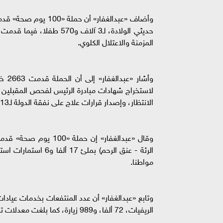
وأضاف «عبدالغفار» أ
المزمنة والاعتلال الكلوي.
الانتظار، وإصدار قرارات علاج على نفقة الدولة لـ13 ألفا و920 مواطنا.
وقال «عبدالغفار» إن ح
مواطنا.
الريفيات، 72 ألفا، و989 زيارة، كما بلغت معدلات تطعيم الأطفال بالتطعيمات الروتينية، 113 ألفا و988 طفلا .