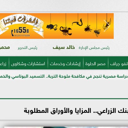
خالد سيف
محمود
رئيس مجلس الإدارة
رئيس التحرير
نفو جراف
مصر الحلوة
إرشادات وخدمات
استشارات وشكاوى
زراع
ي مكافحة ملوحة التربة.. التسميد البوتاسي والخميرة الحيوية يرفعان إن
الزراعي.. المزايا والأوراق المطلوبة