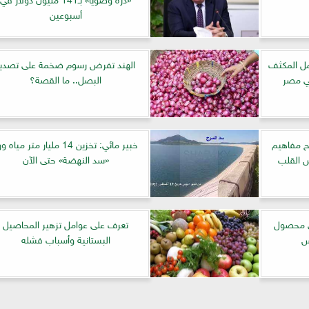
أسبوعين
مل المكثف
الهند تفرض رسوم ضخمة على تصدير
ي مصر
البصل.. ما القصة؟
ح مفاهيم
خبير مائي: تخزين 14 مليار متر مياه و
ض القلب
«سد النهضة» حتى الآن
ى محصول
تعرف على عوامل تزهير المحاصيل
س
البستانية وأسباب فشله