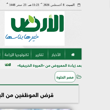
مـ
هـ
السبت
8
أغسطس
2026
11:23 صـ
23
صفر
1448
الأخبار
تقارير
تكنولوجيا الزراعة
ا
د زيادة المعروض من «العروة الخريفية»
دراسة مصرية تنجح ف
مصر الحلوة
قرض الموظفين من البنك 