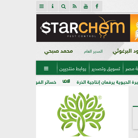
 البرغوثي
محمد صبحي
المدير العام
ة مصر
تسويق وتصدير
روابط منتجيين

تاجية الذرة
خسائر الفواكه والخضر في ذمة «مبيدات مصر»