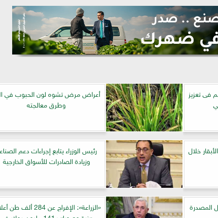
م فى تعزيز
أعراض مرض تشوه لون الحبوب في الأ
ي
وطرق معالجته
أبقار خلال
رئيس الوزراء يتابع إجراءات دعم الصناع
وزيادة الصادرات للأسواق الخارجية
ل المصدرة
«الزراعة»: الإفراج عن 284 ألف ط
«ذرة وصويا» بـ141 مليون دولار في