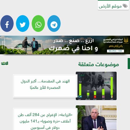
موقع الأرض
موضوعات متعلقة
الهند في المقدمة… أكبر الدول
المصدرة للأرز عالميًا
«الزراعة»: الإفراج عن 284 ألف طن
أعلاف «ذرة وصويا» بـ141 مليون
دولار في أسبوعين