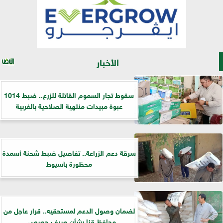
الأخبار
سقوط تجار السموم القاتلة للزرع.. ضبط 1014
عبوة مبيدات منتهية الصلاحية بالغربية
سرقة دعم الزراعة.. تفاصيل ضبط شحنة أسمدة
محظورة بأسيوط
لضمان وصول الدعم لمستحقيه.. قرار عاجل من
محافظ قنا بشأن صرف حصص...