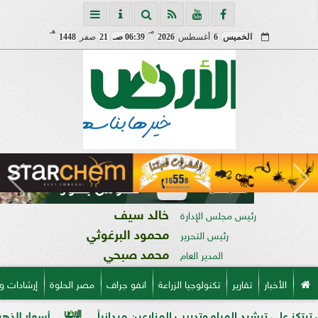
مـ
هـ
الخميس
6
أغسطس
2026
06:39 صـ
21
صفر
1448
خالد سيف
رئيس مجلس الإدارة
محمود البرغوثي
رئيس التحرير
محمد صبحي
المدير العام
الأخبار
تقارير
تكنولوجيا الزراعة
انفو جراف
مصر الحلوة
إرشادات و
د المياه وتدريب المزارعين ميدانياً
أسعار الذهب في مصر فى بداية 