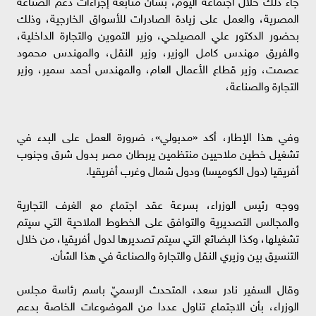
المصرية، والعمل على زيادة الصادرات للأسواق الخارجية، وذلك
بحضور الدكتور علي المصيلحي، وزير التموين والتجارة الداخلية،
والفريق مهندس كامل الوزير، وزير النقل، والمهندس محمود
عصمت، وزير قطاع الأعمال العام، والمهندس أحمد سمير، وزير
التجارة والصناعة،
وفي هذا الإطار، أكد «مدبولي»، ضرورة العمل على البدء في
تشغيل خطين ملاحيين منتظمين يربطان مصر بدول شرق وجنوب
أفريقيا (دول الكوميسا) ودول شمال وغرب أفريقيا.
ووجه رئيس الوزراء، بسرعة عقد اجتماع مع الغرف التجارية
والمجالس التصديرية والتوافق على الخطوط الملاحية التي سيتم
تشغيلها، وكذا البضائع التي سيتم تصديرها لدول أفريقيا، من خلال
التنسيق بين وزيري النقل والتجارة والصناعة في هذا الشأن.
وقال السفير نادر سعد، المتحدث الرسميّ باسم رئاسة مجلس
الوزراء، بأن الاجتماع تناول عددا من الموضوعات الخاصة بدعم