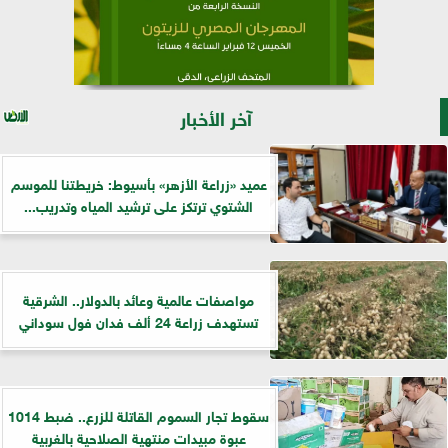
آخر الأخبار
عميد «زراعة الأزهر» بأسيوط: خريطتنا للموسم
الشتوي ترتكز على ترشيد المياه وتدريب...
مواصفات عالمية وعائد بالدولار.. الشرقية
تستهدف زراعة 24 ألف فدان فول سوداني
سقوط تجار السموم القاتلة للزرع.. ضبط 1014
عبوة مبيدات منتهية الصلاحية بالغربية