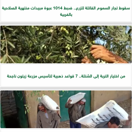
سقوط تجار السموم القاتلة للزرع.. ضبط 1014 عبوة مبيدات منتهية الصلاحية
بالغربية
من اختيار التربة إلى الشتلة.. 7 قواعد ذهبية لتأسيس مزرعة زيتون ناجحة