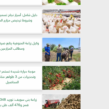
دليل شامل: أسرار نجاح تسمي
وشروط ترخيص مزارع الد
وكيل زراعة المنوفية يتابع صر
ومطالب المزارعين
وتحذيرات من 3 ظواهر
المحاصيل
ز
قمح و476 ألف طن بنجر