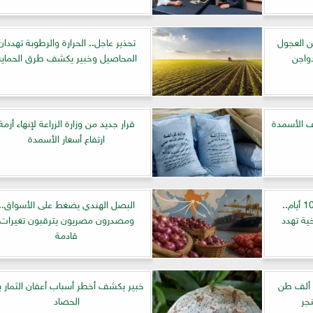
ن العجول
تحذير عاجل.. الحرارة والرطوبة تهددان
واجن
المحاصيل وخبير يكشف طرق الحماية
ف الأسمدة
قرار جديد من وزارة الزراعة لإنهاء أزمة
ارتفاع أسعار الأسمدة
موجة حرارة شديدة تستمر 10 أيام..
البصل الهندي يضغط على الأسواق..
 مناخية تهدد
ومصدرون مصريون يترقبون تغيرات
قادمة
راعة بني سويف: توريد 348 ألف طن
خبير يكشف أخطر أسباب أعفان الثمار ب
الحصاد