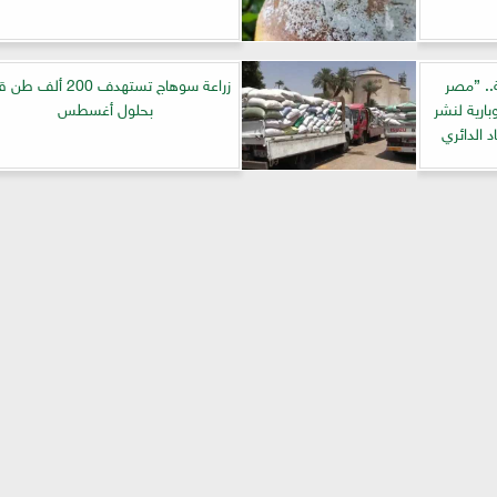
ة.. ”مصر
زراعة سوهاج تستهدف 200 ألف
وبارية لنشر
بحلول أغسطس
 الدائري