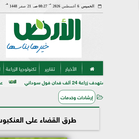
مـ
هـ
الخميس
6
أغسطس
2026
08:27 صـ
21
صفر
1448
الأخبار
تقارير
تكنولوجيا الزراعة
ا
فدان فول سوداني
عميد «زراعة الأزهر» 
إرشادات وخدمات
طرق القضاء على العنكبوت 