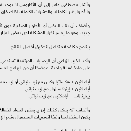
وأشار مصطفى عامر إلى أن الأكاروس لا يوجد في
والأطوار غير الكاملة، والحشرات الكاملة، لذلك فإن ا
وأضاف أن بقاء البيض أو الأطوار الصغيرة دون تأث
جديد، وهو ما يفسر تكرار المشكلة لدى بعض المزار
برنامج مكافحة متكامل لتحقيق أفضل النتائج
وأكد الخبير الزراعي أن الإصابات المرتفعة تستدع
على مادة فعالة واحدة، موضحًا أن من البرامج الم
أبامكتين + هكساثيازوكس مع زيت نباتي أو زيت مع
أبامكتين + إيتوكسازول مع زيت نباتي.
بيفينازات + أبامكتين مع زيت نباتي.
وأضاف أنه يمكن كذلك إدراج بعض المواد الفعالة 
يكون استخدامها وفقًا لتوصيات المحصول ونوع الإص
نجاح المكافحة لا يعتمد على المبيد وحده