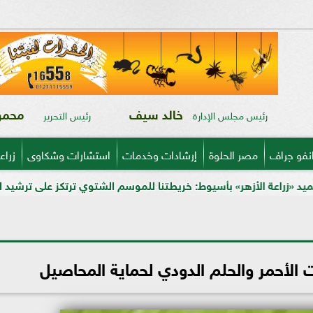
خالد سيف
محمود
رئيس مجلس الإدارة
رئيس التحرير
نفو جراف
مصر الحلوة
إرشادات وخدمات
استشارات وشكاوى
زراع
بأسيوط: خريطتنا للموسم الشتوي ترتكز على ترشيد المياه وتدريب المزارعي
الأحمر والحلم الدودي لحماية المحاصيل