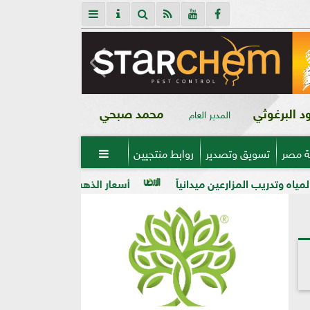
 البرغوثي
محمد صبحي
المدير العام
ة مصر
تسويق وتصدير
روابط منتجيين

ن ميدانياً
أسعار الذهب في مصر فى بداية تعاملات اليوم الأربعاء 5 - 8