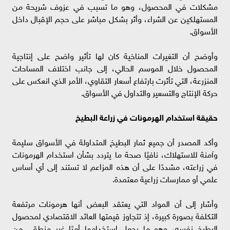
مشكلات في المحصول، وهو ما تسبب في عزوف شريحة من
المستهلكين عن الشراء، وأثر بشكل مباشر على حجم الإقبال داخل
الأسواق.
وأوضح أن التغيرات المناخية كان لها تأثير واضح على إنتاجية
المحصول خلال الموسم الحالي، إلى جانب اختلاف المساحات
المنزرعة، التي تأثرت بارتفاع أسعار التقاوي، الأمر الذي انعكس على
حركة الإنتاج والتسعير والتداول في الأسواق.
حقيقة استخدام الهرمونات في زراعة البطيخ
وأكد المصدر أن جميع ثمار البطيخ المتداولة في الأسواق سليمة
وآمنة للاستهلاك، نافيًا صحة ما يتردد بشأن استخدام الهرمونات
في زراعته، مشددًا على أن هذه المزاعم لا تستند إلى أي أساس
علمي أو ممارسات زراعية معتمدة.
وأشار إلى أن المواد التي يعتقد البعض أنها هرمونات مرتفعة
التكلفة بصورة كبيرة، إذ تتجاوز قيمتها العائد الاقتصادي لمحصول
البطيخ نفسه، وهو ما يجعل استخدامها أمرًا غير منطقي من