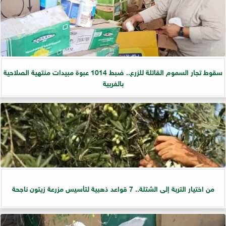
سقوط تجار السموم القاتلة للزرع.. ضبط 1014 عبوة مبيدات منتهية الصلاحية
بالغربية
من اختيار التربة إلى الشتلة.. 7 قواعد ذهبية لتأسيس مزرعة زيتون ناجحة