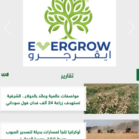
تقارير
مواصفات عالمية وعائد بالدولار.. الشرقية
تستهدف زراعة 24 ألف فدان فول سوداني
أوكرانيا تلجأ لمسارات بديلة لتصدير الحبوب
وسط إغلاق روسيا الموانئ