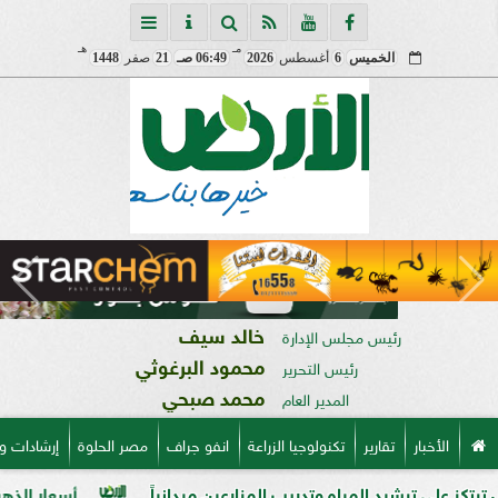
مـ
هـ
الخميس
6
أغسطس
2026
06:49 صـ
21
صفر
1448
خالد سيف
رئيس مجلس الإدارة
محمود البرغوثي
رئيس التحرير
محمد صبحي
المدير العام
الأخبار
تقارير
تكنولوجيا الزراعة
انفو جراف
مصر الحلوة
إرشادات و
د المياه وتدريب المزارعين ميدانياً
أسعار الذهب في مصر فى بداية 