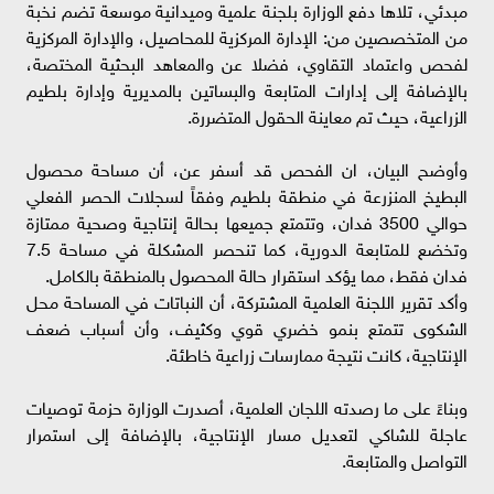
مبدئي، تلاها دفع الوزارة بلجنة علمية وميدانية موسعة تضم نخبة
من المتخصصين من: الإدارة المركزية للمحاصيل، والإدارة المركزية
لفحص واعتماد التقاوي، فضلا عن والمعاهد البحثية المختصة،
بالإضافة إلى إدارات المتابعة والبساتين بالمديرية وإدارة بلطيم
الزراعية، حيث تم معاينة الحقول المتضررة.
وأوضح البيان، ان الفحص قد أسفر عن، أن مساحة محصول
البطيخ المنزرعة في منطقة بلطيم وفقاً لسجلات الحصر الفعلي
حوالي 3500 فدان، وتتمتع جميعها بحالة إنتاجية وصحية ممتازة
وتخضع للمتابعة الدورية، كما تنحصر المشكلة في مساحة 7.5
فدان فقط، مما يؤكد استقرار حالة المحصول بالمنطقة بالكامل.
وأكد تقرير اللجنة العلمية المشتركة، أن النباتات في المساحة محل
الشكوى تتمتع بنمو خضري قوي وكثيف، وأن أسباب ضعف
الإنتاجية، كانت نتيجة ممارسات زراعية خاطئة.
وبناءً على ما رصدته اللجان العلمية، أصدرت الوزارة حزمة توصيات
عاجلة للشاكي لتعديل مسار الإنتاجية، بالإضافة إلى استمرار
التواصل والمتابعة.