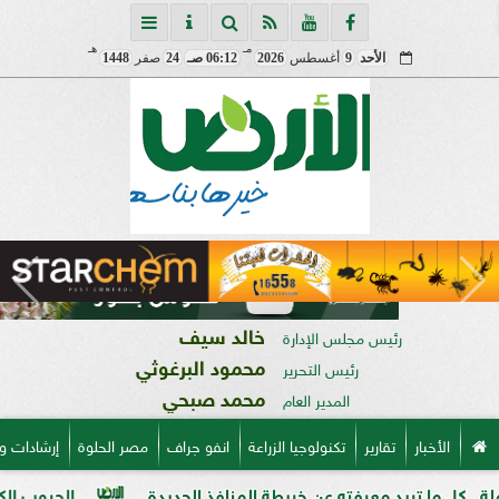
مـ
هـ
الأحد
9
أغسطس
2026
06:12 صـ
24
صفر
1448
خالد سيف
رئيس مجلس الإدارة
محمود البرغوثي
رئيس التحرير
محمد صبحي
المدير العام
الأخبار
تقارير
تكنولوجيا الزراعة
انفو جراف
مصر الحلوة
إرشادات و
يد معرفته عن خريطة المنافذ الجديدة
الحبوب الكاملة وفوائدها 