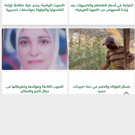
انفراجة في أسعار الطماطم والخضروات بعد
​«البحوث الزراعية» يضع دليلًا متكاملًا لزراعة
زيادة المعروض من «العروة الخريفية»
الفاصوليا والفراولة بمواصفات تصديرية
خسائر الفواكه والخضر في ذمة «مبيدات
الحبوب الكاملة وفوائدها وتطبيقاتها فى
مصر»
مجال الخبز والعجائن
⇡