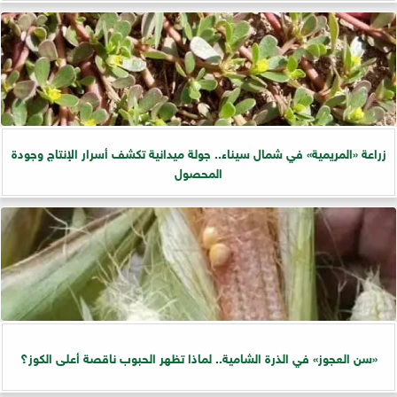
زراعة «المريمية» في شمال سيناء.. جولة ميدانية تكشف أسرار الإنتاج وجودة
المحصول
«سن العجوز» في الذرة الشامية.. لماذا تظهر الحبوب ناقصة أعلى الكوز؟