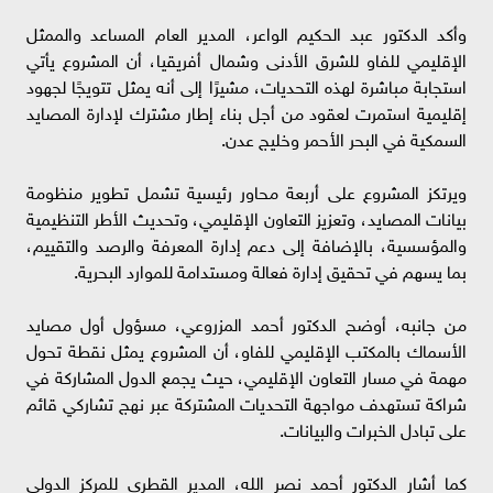
وأكد الدكتور عبد الحكيم الواعر، المدير العام المساعد والممثل
الإقليمي للفاو للشرق الأدنى وشمال أفريقيا، أن المشروع يأتي
استجابة مباشرة لهذه التحديات، مشيرًا إلى أنه يمثل تتويجًا لجهود
إقليمية استمرت لعقود من أجل بناء إطار مشترك لإدارة المصايد
السمكية في البحر الأحمر وخليج عدن.
ويرتكز المشروع على أربعة محاور رئيسية تشمل تطوير منظومة
بيانات المصايد، وتعزيز التعاون الإقليمي، وتحديث الأطر التنظيمية
والمؤسسية، بالإضافة إلى دعم إدارة المعرفة والرصد والتقييم،
بما يسهم في تحقيق إدارة فعالة ومستدامة للموارد البحرية.
من جانبه، أوضح الدكتور أحمد المزروعي، مسؤول أول مصايد
الأسماك بالمكتب الإقليمي للفاو، أن المشروع يمثل نقطة تحول
مهمة في مسار التعاون الإقليمي، حيث يجمع الدول المشاركة في
شراكة تستهدف مواجهة التحديات المشتركة عبر نهج تشاركي قائم
على تبادل الخبرات والبيانات.
كما أشار الدكتور أحمد نصر الله، المدير القطري للمركز الدولي