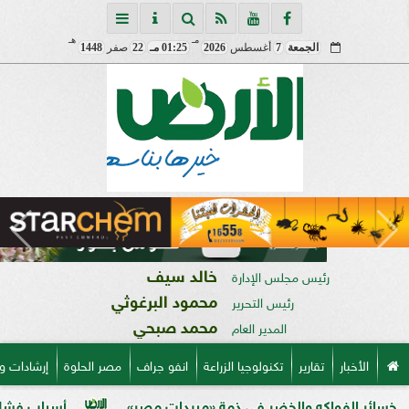
مـ
هـ
الجمعة
7
أغسطس
2026
01:25 مـ
22
صفر
1448
خالد سيف
رئيس مجلس الإدارة
محمود البرغوثي
رئيس التحرير
محمد صبحي
المدير العام
الأخبار
تقارير
تكنولوجيا الزراعة
انفو جراف
مصر الحلوة
إرشادات و
اكه والخضر في ذمة «مبيدات مصر»
أسباب فشل تحجيم الخوخ