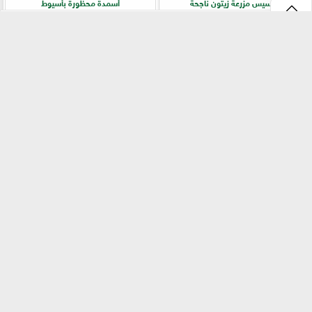
لتأسيس مزرعة زيتون ناجحة
أسمدة محظورة بأسيوط
⇡
التقنيات الخضراء المتقدمة لاستغلال
الفلاح أولًا.. جولات ميدانية لرفع كفاءة
الشرش بشكل مستدام في صناعة الألبان
الخدمات الزراعية بسوهاج
الفيس بوك
GareedatELard