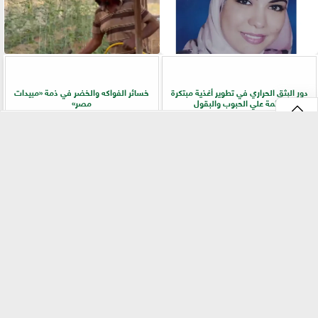
دور البثق الحراري في تطوير أغذية مبتكرة
خسائر الفواكه والخضر في ذمة «مبيدات
قائمة علي الحبوب والبقول
مصر»
⇡
الفلاح أولًا.. جولات ميدانية لرفع كفاءة
سر المحصول الوفير.. دليل الزراعة الذكية
الخدمات الزراعية بسوهاج
للخيار من تجهيز التربة إلى الحصاد