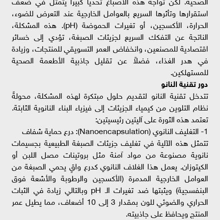
الصحية. لكن تواجه هذه الأصباغ تحدياً كبيراً يتمثل في ضعف
استقرارها وتأثرها السريع بالعوامل الخارجية عند التعرض للضوء،
الحرارة، الأكسجين، أو تغيرات الحموضة (pH). هذه المشكلة،
الناتجة عن التفكك السريع لجزيئات الصبغة، تؤدي إلى خسائر
اقتصادية للمصنعين، وانخفاض العمر التسويقي للمنتجات، وزيادة
في هدر الغذاء، فضلاً عن تقليل جاذبية الأطعمة الصحية
للمستهلكين.
دور تقنية النانو
تتدخل تقنية النانو لتقديم حلول مبتكرة لهذه المشكلة، محولةً
نظام التلوين من كيمياء الجزيئات إلى فيزياء البناء النانوية الثابتة.
تعتمد هذه الثورة على آليتين رئيسيتين:
1- التغليف النانوي (Nanoencapsulation): درع حماية شفاف
تتمثل هذه الآلية في تغليف جزيئات الصبغة الطبيعية بجسيمات
نانوية مصنوعة من مواد آمنة مثل بروتينات مصل اللبن أو
الكيتوزان. يعمل هذا الغلاف النانوي كدرع واقٍ يحمي الصبغة من
العوامل الخارجية المدمرة (الأكسجين والرطوبة والأشعة فوق
البنفسجية) ويثبتها ضد تغيرات الـ pH وبالتالي زيادة في الثبات
الحراري والضوئي للون بمقدار 3 إلى 10 أضعاف، مما يطيل عمر
المنتج ويحافظ على جاذبيته.