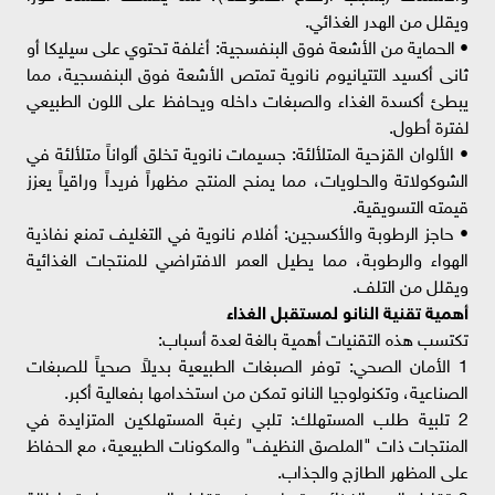
ويقلل من الهدر الغذائي.
• الحماية من الأشعة فوق البنفسجية: أغلفة تحتوي على سيليكا أو
ثانى أكسيد التتيانيوم نانوية تمتص الأشعة فوق البنفسجية، مما
يبطئ أكسدة الغذاء والصبغات داخله ويحافظ على اللون الطبيعي
لفترة أطول.
• الألوان القزحية المتلألئة: جسيمات نانوية تخلق ألواناً متلألئة في
الشوكولاتة والحلويات، مما يمنح المنتج مظهراً فريداً وراقياً يعزز
قيمته التسويقية.
• حاجز الرطوبة والأكسجين: أفلام نانوية في التغليف تمنع نفاذية
الهواء والرطوبة، مما يطيل العمر الافتراضي للمنتجات الغذائية
ويقلل من التلف.
أهمية تقنية النانو لمستقبل الغذاء
تكتسب هذه التقنيات أهمية بالغة لعدة أسباب:
1 الأمان الصحي: توفر الصبغات الطبيعية بديلاً صحياً للصبغات
الصناعية، وتكنولوجيا النانو تمكن من استخدامها بفعالية أكبر.
2 تلبية طلب المستهلك: تلبي رغبة المستهلكين المتزايدة في
المنتجات ذات "الملصق النظيف" والمكونات الطبيعية، مع الحفاظ
على المظهر الطازج والجذاب.