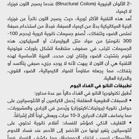
-2 الألوان البنيوية (Structural Colors) عندما يصبح اللون فيزياء
لا كيمياء
تُعد هذه التقنية الأكثر ثورية، حيث يصبح اللون ناتجاً عن فيزياء
البنية الميكانيكية بدلاً من كيمياء الصبغة. فبدلاً من استخدام صبغة
تمتص الضوء وتتفكك، تُصنع جسيمات نانوية كروية (بحجم 100-
300 نانومتر) من مواد مثل البوليمرات أو السيليكون. هذه
الجسيمات تترتب في صفوف منتظمة لتشكل بلورات فوتونية
تقوم بتشتيت الضوء وإنتاج لون محدد. الميزة الأساسية لهذه
التقنية هي أن اللون لا يبهت لأنه لا يوجد جزيء صبغي يتأكسد أو
يتفكك، مما يجعله مقاوماً للمواد الكيميائية، الضوء القوي،
والحرارة العالية.
تطبيقات النانو في الغذاء اليوم
تُطبق تكنولوجيا النانو في الغذاء حالياً عبر عدة محاور:
• الصبغات الطبيعية المغلفة: يُحمل الكركمين أو الأنثوسيانين على
حوامل نانوية (بروتينات/كيتوزان) ويُدمج في الزبادي والمشروبات،
مما يضاعف الثبات الحراري 3-10 مرات ويعطي لوناً أكثر إشراقاً.
• التغليف الذكي كمؤشر للفساد: أفلام نانوية تحتوي على
أنثوسيانين يتغير لونها من الأخضر إلى الأحمر عند فساد اللحوم
والأسماك (بسبب ارتفاع الحموضة)، مما يكشف الفساد فوراً