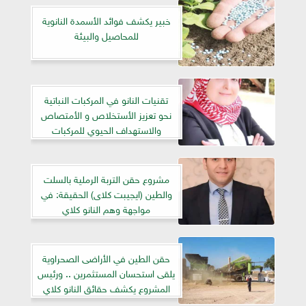
خبير يكشف فوائد الأسمدة النانوية
للمحاصيل والبيئة
تقنيات النانو في المركبات النباتية
نحو تعزيز الأستخلاص و الأمتصاص
والاستهداف الحيوي للمركبات
الطبيعية
مشروع حقن التربة الرملية بالسلت
والطين (ايجيبت كلاى) الحقيقة: في
مواجهة وهم النانو كلاي
حقن الطين في الأراضى الصحراوية
يلقى استحسان المستثمرين .. ورئيس
المشروع يكشف حقائق النانو كلاي