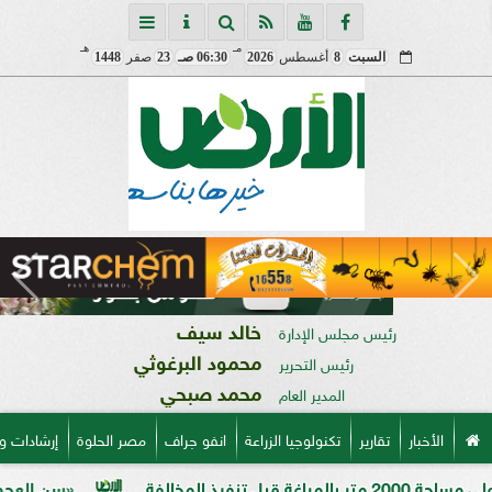
مـ
هـ
السبت
8
أغسطس
2026
06:30 صـ
23
صفر
1448
خالد سيف
رئيس مجلس الإدارة
محمود البرغوثي
رئيس التحرير
محمد صبحي
المدير العام
الأخبار
تقارير
تكنولوجيا الزراعة
انفو جراف
مصر الحلوة
إرشادات و
«سن العجوز» في الذرة ال