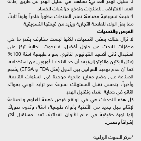
3 تقليل الهدر الغذائي: تساهم في تقليل الهدر عن طريق إطالة
العمر الافتراضي للمنتجات وتوفير مؤشرات للفساد.
4 قيمة تسويقية مضافة: تمنح المنتجات مظهراً فاخراً ولوناً ثابتاً،
مما يعزز الولاء للعلامة التجارية ويزيد من قيمتها التسويقية.
الفرص والتحديات
لا تزال هناك بعض التحديات، لكنها ليست مخاوف بقدر ما هي
محفزات للبحث عن حلول أفضل. فالبحوث الحالية تركز على
استبدال ثانى أكسيد التتيانيوم النانوي بمواد طبيعية آمنة 100%
(مثل البكتين والكيتوزان) بعد أن حد الاتحاد الأوروبي من استخدامه.
كما أن عدم توحيد القوانين بين الدول (مثل FDA و EFSA) يشجع
الصناعة على وضع معايير عالمية موحدة في السنوات القادمة.
وأخيراً، يتحسن تقبل المستهلك بسرعة مع تزايد الوعي بفوائد
النانو في حماية الغذاء وتقليل الهدر.
كل هذه التحديات هي في الواقع فرص ذهبية للعلوم والصناعة
لإنتاج جيل جديد من الأغذية بألوان طبيعية، آمنة، وتدوم طويلاً.
إنها ثورة حقيقية في عالم الألوان الغذائية، تعد بمستقبل أكثر
إشراقاً وصحى.
*مركز البحوث الزراعيه