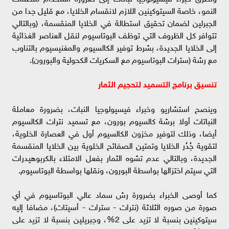
النمو، خاصة السيتوكينين اللازم لانقسام الخلايا، مع قليل جدا من
الجبرلين لضمان تحقيق استطالة في الخلايا المنقسمة، (وبالتالي
تتوافر كل الظروف التي توظف البوتاسيوم لنقل العناصر الغذائية
إلى الخلايا الجديدة، بشرط توفير الكالسيوم والمغنيسيوم بالتناوب
مع رشة (سترات البوتاسيوم مع السكريات الكحولية والبورون).
تنسيق برنامج التسميد لتحجيم الثمار
وينصح استشاريو وخبراء فيسيولوجيا النبات، بضرورة معاملة
النباتات أولا برشة كالسيوم بورون، مع تسميد نترات الكالسيوم
أيضا، وذلك لتوفير مخزون الكالسيوم أول في العصارة الخلوية،
لتقوية جُدُر الخلايا وتمتين الصفائح الخلوية بين الخلايا المنقسمة
الجديدة، وبالتالي عدم تشوه الثمار بفعل الامتلاء بالكربوهيدرات
التي سيتم اختزالها بواسطة البورون، ونقلها بواسطة البوتاسيوم.
كما أوصى الخبراء بضرورة رش سماد عالي البوتاسيوم في أي
صورة من صوره الثلاثة (نترات - سترات - أسيتات)، مضافا إليه
سيتوكينين بنسبة لا تزيد على 2%، وجبريلين بنسبة لا تزيد على