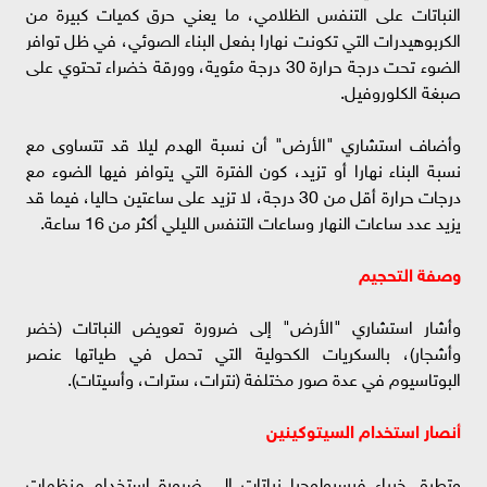
النباتات على التنفس الظلامي، ما يعني حرق كميات كبيرة من
الكربوهيدرات التي تكونت نهارا بفعل البناء الصوئي، في ظل توافر
الضوء تحت درجة حرارة 30 درجة مئوية، وورقة خضراء تحتوي على
صبغة الكلوروفيل.
وأضاف استشاري "الأرض" أن نسبة الهدم ليلا قد تتساوى مع
نسبة البناء نهارا أو تزيد، كون الفترة التي يتوافر فيها الضوء مع
درجات حرارة أقل من 30 درجة، لا تزيد على ساعتين حاليا، فيما قد
يزيد عدد ساعات النهار وساعات التنفس الليلي أكثر من 16 ساعة.
وصفة التحجيم
وأشار استشاري "الأرض" إلى ضرورة تعويض النباتات (خضر
وأشجار)، بالسكريات الكحولية التي تحمل في طياتها عنصر
البوتاسيوم في عدة صور مختلفة (نترات، سترات، وأسيتات).
أنصار استخدام السيتوكينين
وتطرق خبراء فيسيولوجيا نباتات إلى ضرورة استخدام منظمات