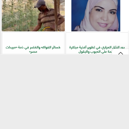
دور البثق الحراري في تطوير أغذية مبتكرة
خسائر الفواكه والخضر في ذمة «مبيدات
قائمة علي الحبوب والبقول
مصر»
⇡
الفلاح أولًا.. جولات ميدانية لرفع كفاءة
سر المحصول الوفير.. دليل الزراعة الذكية
الخدمات الزراعية بسوهاج
للخيار من تجهيز التربة إلى الحصاد