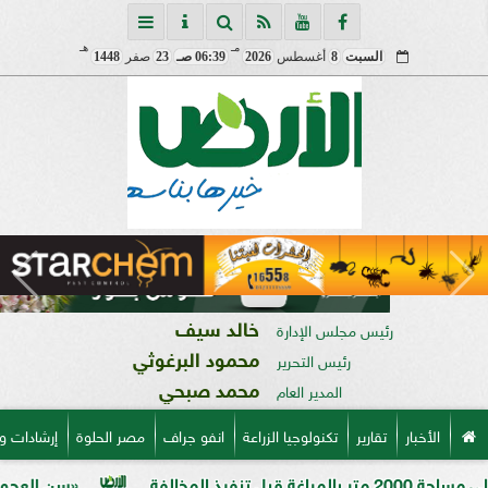
مـ
هـ
السبت
8
أغسطس
2026
06:39 صـ
23
صفر
1448
خالد سيف
رئيس مجلس الإدارة
محمود البرغوثي
رئيس التحرير
محمد صبحي
المدير العام
الأخبار
تقارير
تكنولوجيا الزراعة
انفو جراف
مصر الحلوة
إرشادات و
«سن العجوز» في الذرة ال