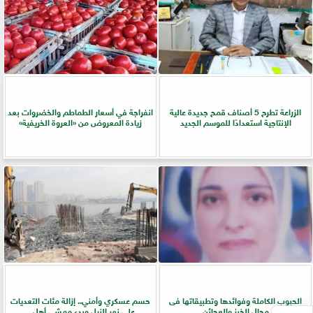
الزراعة تطرح 5 أصناف قمح جديدة عالية
انفراجة في أسعار الطماطم والخضروات بعد
الإنتاجية استعدادًا للموسم الجديد
زيادة المعروض من «العروة الخريفية»
الحبوب الكاملة وفوائدها وتطبيقاتها فى
حسم عسكري وأمني.. إزالة مئات التعديات
مجال الخبز والعجائن
على نهر النيل وبدء ممشى أهل...