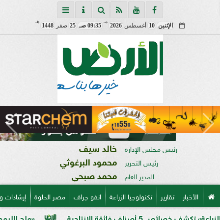
مـ
هـ
الإثنين
10
أغسطس
2026
09:35 صـ
25
صفر
1448
خالد سيف
رئيس مجلس الإدارة
محمود البرغوثي
رئيس التحرير
محمد صبحي
المدير العام
الأخبار
تقارير
تكنولوجيا الزراعة
انفو جراف
مصر الحلوة
إرشادات و
 فائقة الإنتاجية
«ملح الليمون».. خبير 