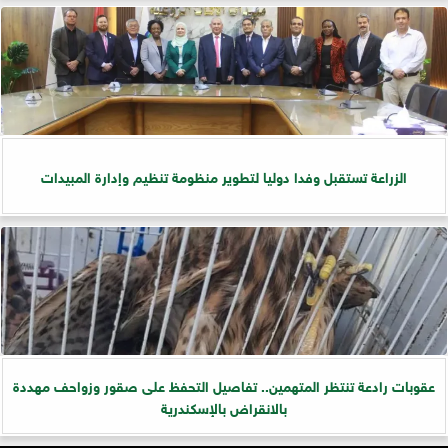
الزراعة تستقبل وفدا دوليا لتطوير منظومة تنظيم وإدارة المبيدات
عقوبات رادعة تنتظر المتهمين.. تفاصيل التحفظ على صقور وزواحف مهددة
بالانقراض بالإسكندرية