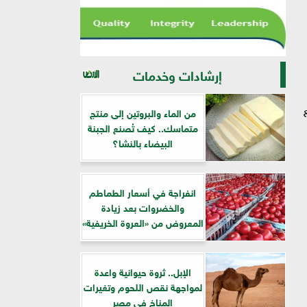
إرشادات وخدمات
ع
من الماء والبروتين إلى منتج
متماسك.. كيف تُصنع الجبنة
البيضاء بالنشا؟
انفراجة في أسعار الطماطم
والخضروات بعد زيادة
المعروض من «العروة الخريفية»
الإبل.. ثروة حيوانية واعدة
لمواجهة نقص اللحوم وتغيرات
المناخ في مصر