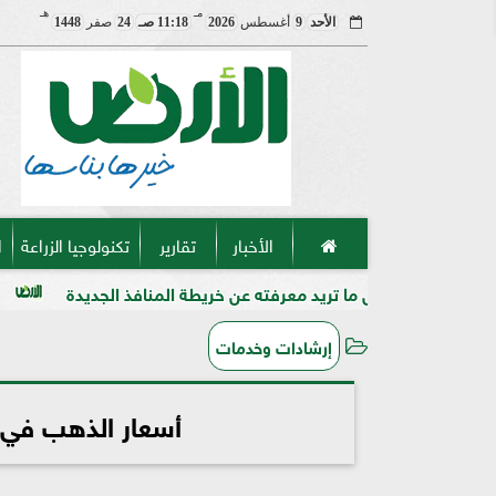
مـ
هـ
الأحد
9
أغسطس
2026
11:18 صـ
24
صفر
1448
الأخبار
تقارير
تكنولوجيا الزراعة
ا
ل ما تريد معرفته عن خريطة المنافذ الجديدة
الحبوب الكاملة و
إرشادات وخدمات
أسعار الذهب في مصر الي