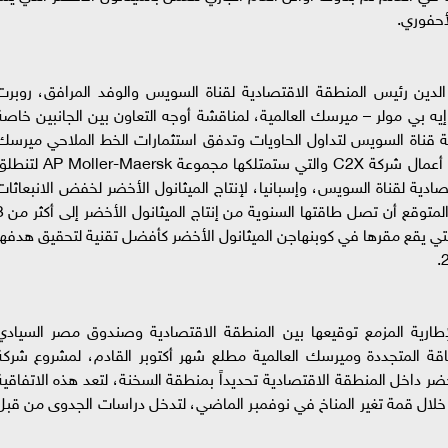
لأحفوري.
دين رئيس المنطقة الاقتصادية لقناة السويس والوفد المرافق، روبرت
بي مولر – ميرسك العالمية، لمناقشة أوجه التعاون بين الجانبين خاصة
ركة قناة السويس لتداول الحاويات وتدفق استثمارات الخط الملاحي ميرسك
بميناء شرق بورسعيد، كما تطرق الاجتماع لمناقشة أعمال شركة C2X والتي ستمتلكها مجموعة ller-Maersk
صادية لقناة السويس، وإسبانيا، لإنتاج الميثانول الأخضر لخفض الانبعاثات
الناتجة من الناقلات البحرية خاصة سفن الشحن، و
 وقد حددت الشركة التي يقع مقرها في كوبنهاجن الميثانول الأخضر كأفضل تقنية لتحقيق هدفه
 الإطارية المزمع توقيعها بين المنطقة الاقتصادية وصندوق مصر السيادي
طاقة المتجددة وميرسك العالمية مطلع شهر أكتوبر القادم، لمشروع شركة
خضر داخل المنطقة الاقتصادية تحديداً بمنطقة السخنة، لتعد هذه الاتفاقية
ا خلال قمة تغير المناخ في نوفمبر الماضي، لتدخل دراسات الجدوى من قبل