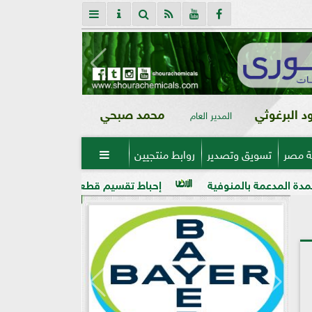
 البرغوثي
محمد صبحي
المدير العام
ة مصر
تسويق وتصدير
روابط منتجيين

وفية
إحباط تقسيم قطعة أرض على مساحة 2000 متر بالمراغة قبل تنفيذ المخالفة