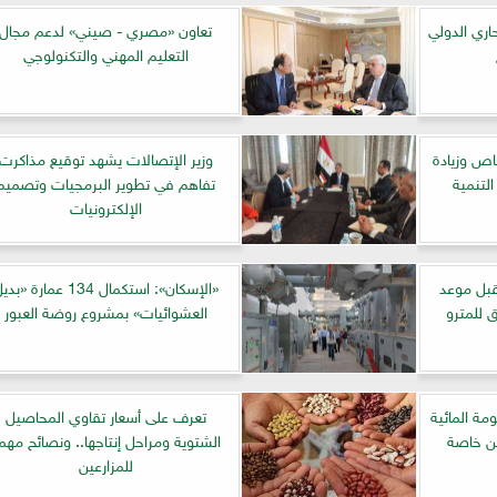
لمعرض صحاري الدولي
تعاون «مصري - صيني» لدعم مجال
التعليم المهني والتكنولوجي
خاص وزيادة
وزير الإتصالات يشهد توقيع مذاكرت
لتنمية
تفاهم في تطوير البرمجيات وتصميم
الإلكترونيات
مقبل موعد
«الإسكان»: استكمال 134 عمارة «ب
ق للمترو
العشوائيات» بمشروع روضة العبور
ة المائية
تعرف على أسعار تقاوي المحاصيل
ين خاصة
الشتوية ومراحل إنتاجها.. ونصائح مهم
للمزارعين