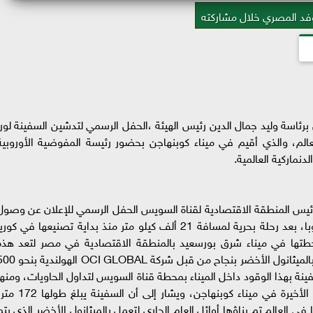
فد المصري خلال مشاركته
ئاسة وليد جمال الدين رئيس الهيئة ،الحفل الرسمي لتدشين السفينة لورا
لم، والذي أقيم في ميناء كوبنهاجن بحضور رئيسة المفوضية الأوروبية
نماركية العالمية.
يس المنطقة الاقتصادية لقناة السويس الحفل الرسمي للإعلان عن وصول
السفينة "لورا" لمحطتها الأخيرة في الدنمارك بأوروبا، بعد رحلة بحرية لمسافة 21 ألف كيلو متر منذ بداية تصنيعها في كور
 لمحطتها في ميناء شرق بورسعيد بالمنطقة الاقتصادية في مصر لتعد هذه
المحطة الإفريقية التي تقف بها السفينة وتزويدها بالميثانول الأخضر بنجاح من قبل شركة  GLOBAL
ة بهذا الوقود داخل الميناء بمحطة قناة السويس لتداول الحاويات، ومنها
لميناء روتردام لتبديل طاقمها الأول لتبحر لمحطتها الأخيرة في ميناء كوبنهاجن، ويشار إلى أن السفينة
نوعها في العالم تم بناؤها أوائل العام الجاري لتعمل بالميثانول الأخضر الذي يتم