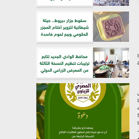
سقوط جزار ديروط.. حيلة
شيطانية لتزوير أختام المجزر
الحكومي وبيع لحوم فاسدة
​محافظ الوادي الجديد تتابع
ترتيبات تنظيم النسخة الثالثة
من المعرض الزراعي الدولي
يا
OCI الهولندية بنحو 500
 يبلغ طولها 172 متر،