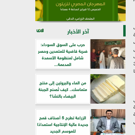
آخر الأخبار
حرب على السوق السوداء:
AP Mo لتنطلق
ضربة قاضية للمتعدين وحصر
شامل لمنظومة الأسمدة
المتوقع أن تصل طاقتها السنوية من إنتاج الميثانول الأخضر إلى أكثر من 3
المدعمة...
ا
من الماء والبروتين إلى منتج
متماسك.. كيف تُصنع الجبنة
البيضاء بالنشا؟
الزراعة تطرح 5 أصناف قمح
جديدة عالية الإنتاجية استعدادًا
للموسم الجديد