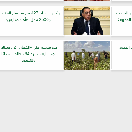
ر الجديدة
رئيس الوزراء: 427 من سلاسل المكت
 المكرونة
و2500 محل بـ«أهلا مدارس»
 الخدمة
بدء موسم جني «القطن» فى سيناء..
و«عمارة»: جيزة 94 مطلوب محليًا
وللتصدير