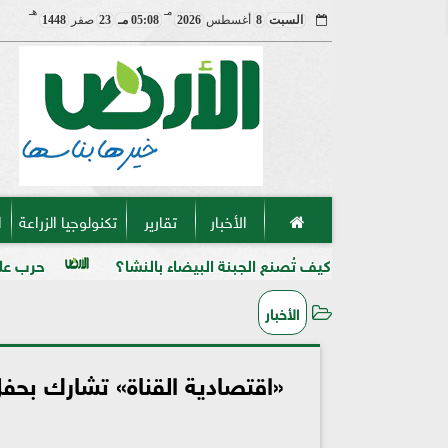
مـ
هـ
السبت
8
أغسطس
2026
05:08 مـ
23
صفر
1448
الأخبار
تقارير
تكنولوجيا الزراعة
ا
يف تُصنع الجبنة البيضاء بالنشا؟
حرب على السوق السوداء:
الأخبار
«اقتصادية القناة» تشارك بحف