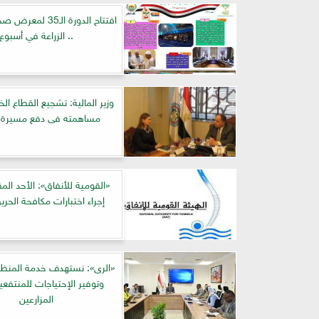
افتتاح الدورة الـ35 
.. الزراعة في أسبوع
وزير المالية: تشجيع القطاع ال
مساهمته فى دفع مسيرة ا
«القومية للأنفاق»: الأحد ال
إجراء اختبارات مكافحة الحري
«الرى»: نستهدف خدمة المنظوم
وتوفير الإحتياجات للمنتفع
المزارعين