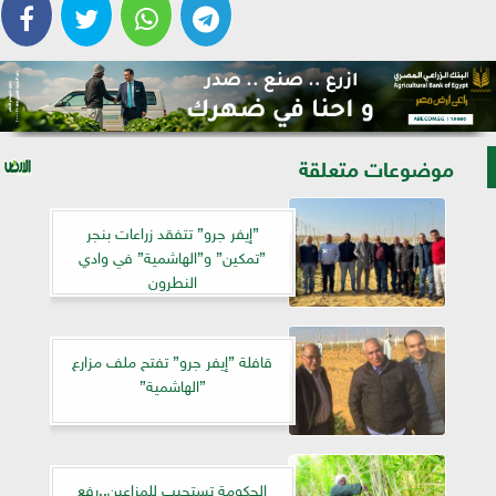
موضوعات متعلقة
”إيفر جرو” تتفقد زراعات بنجر
”تمكين” و”الهاشمية” في وادي
النطرون
قافلة ”إيفر جرو” تفتح ملف مزارع
”الهاشمية”
الحكومة تستجيب للمزاعين..رفع