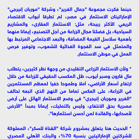
حينما فكرت مجموعة "جمال الغرير"، وشركة "موربان إنيرجي"
الإماراتيتان الاستثمار في مصر، لم تطرقا أبواب الاقتصاد
الريعي الأكثر ربيحة، مثل: الاستثمار العقاري، والمشاريع
السياحية، بل فضلتا مجال الزراعة من أجل التصنيع، إيمانا منهما
بأهمية سلاسل القيمة المضافة، والبعد الاجتماعي المرتبط بها
والمتمثل في سد الفجوة الغذائية للشعوب، وتوفير فرص
العمل في موطن الاستثمار.
* ولأن الاستثمار الزراعي التقليدي من وجهة نظر كثيرين، يتطلب
مال قارون وصبر أيوب، ظل المكسب الحقيقي للزراعة من خلال
ارتفاع أسعار الأراضي، أملا وطموحا خفيا لمعظم المستثمرين
في الزراعة، على العكس تماما من النهج الذي اتبعه تحالف
"الغرير وموربان إنيجري" في وضع الاستثمار الهائل على أرض
مصرية بحق الانتفاع، وليس بالتمليك، إيمانا بمبدأ "الأرض
لأصحابها، والفائدة لمن أحسن استثمارها".
* الحديث هنا يتعلق بمشروع شركة "القناة للسكر"، المملوكة
للشركتين الإماراتيتين بنسبة 70%، والبنك الأهلي المصري