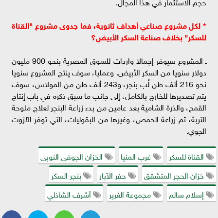
حجم الاستثمار في هذا المجال.
* لكل مشروع صناعي أهداف ثانوية، فما جدوى مشروع "القناة
للسكر" بخلاف صناعة السكر الأبيض؟
ـ المشروع سيوفر إجمالا واردات للسوق المصرية بنحو 900 مليون
دولار سنويا من السكر الأبيض. وعمليا، سوف ينتج المشروع سنويا
نحو 216 ألف طن لُب بنجر، و243 ألف طن من المولاس، سوف
يتم تصديرها للخارج بالكامل، إلى جانب ما سبق ذكره في باب إنتاج
القمح، والذرة الشامية بعد عامين من بدء زراعة البنجر لعلاج ملوحة
التربة، ثم زراعة الحمص، وغيرها من البقوليات، التي توفر الآزوت
الجوي.
القناة للسكر
غرب المنيا
الخزان الجوفى النوبى
خزان الحجر المتشقق
حفر الآبار
بنجر السكر
إسلام سالم
مجموعة الغرير
أشرف الشاذلي