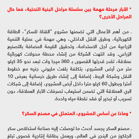
* الآبار مرحلة مهمة بين سلسلة مراحل البنية التحتية، فما حال
المراحل الأخرى؟
ـ من أهم الأعمال التي تضمنها مشروع "القناة للسكر"، الطاقة
الكهربائية، وطرق النقل الداخلي، وهي مهمة في عملية التنمية
الزراعية من أجل الاستدامة، وتحقيق القيمة المضافة بالتصنيع
الزراعي. وقد انتهت الشركة من إنشاء محطة محولات كهربائية
عملاقة، تقدر قدرتها القصوى بـ 360 ميجا وات تبعد نحو 35 كيلو
متر من أرض المشروع، بتكلفة بلغت مليوني جنيه مع خطوط
النقل وشبكة الربط، إضافة إلى إنشاء طريق خرسانية بعرض 10
أمترا وبطول 60 كيلو مترا داخل أرض المشروع، إضافة إلى شبكات
الري العملاقة التي تضمن استيعاب تصرفات الآبار العملاقة، دون
تسريب أو تبخير أو فقد نقطة مياه واحدة.
* وماذا عن أساس المشروع، المتمثل في مصنع السكر؟
ـ مصنع السكر يجسد أحدث ما توصلت إليه صناعة استخلاص سكر
الجلكوز من البنجر في العالم، ويعمل بطاقة إنتاجية قصوى تبلغ