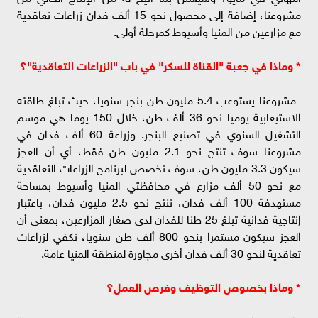
مشروعنا، إضافة إلى محصول نحو 15 ألف فدان زراعات تعاقدية
مع مزارعين من المنيا وأسيوط كمرحلة أولى.
* وماذا في جعبة "القناة للسكر" في باب "الزراعات التعاقدية"؟
ـ مشروعنا يستوعب 5.4 مليون طن بنجر سنويا، حيث تبلغ طاقته
الاستيعابية يوميا نحو 36 ألف طن، خلال 150 يوما هي موسم
التشغيل السنوي في تصنيع البنجر. وزراعة 60 ألف فدان في
مشروعنا سوف تنتج نحو 2.1 مليون طن فقط، أي أن العجز
سيكون 3.3 مليون طن، سوف تخصص لبرنامج الزراعات التعاقدية
مع نحو 50 ألف مزارع في محافظتي المنيا وأسيوط بمساحة
مستهدفة 100 ألف فدان، تنتج نحو 2.5 مليون فدان، باعتبار
إنتاجية فدانية تبلغ 25 طنا للفدان لدى صغار المزارعين، بمعنى أن
العجز سيكون مستمرا بنحو 800 ألف طن سنويا، تكفي لزراعات
تعاقدية لنحو 30 ألف فدان أخرى مجاورة لمنطقة المنيا عامة.
* وماذا بخصوص التوظيف وفرص العمل؟