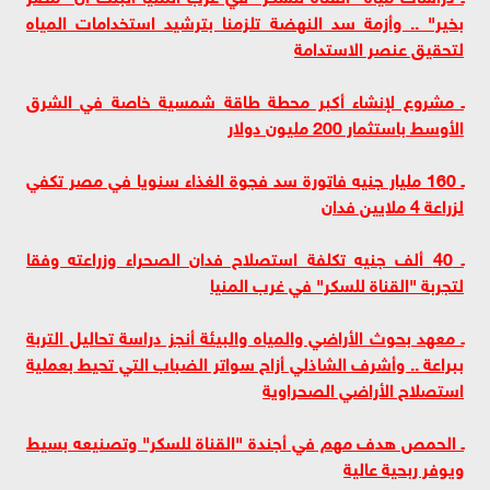
بخير" .. وأزمة سد النهضة تلزمنا بترشيد استخدامات المياه
لتحقيق عنصر الاستدامة
ـ مشروع لإنشاء أكبر محطة طاقة شمسية خاصة في الشرق
الأوسط باستثمار 200 مليون دولار
ـ 160 مليار جنيه فاتورة سد فجوة الغذاء سنويا في مصر تكفي
لزراعة 4 ملايين فدان
ـ 40 ألف جنيه تكلفة استصلاح فدان الصحراء وزراعته وفقا
لتجربة "القناة للسكر" في غرب المنيا
ـ معهد بحوث الأراضي والمياه والبيئة أنجز دراسة تحاليل التربة
ببراعة .. وأشرف الشاذلي أزاح سواتر الضباب التي تحيط بعملية
استصلاح الأراضي الصحراوية
ـ الحمص هدف مهم في أجندة "القناة للسكر" وتصنيعه بسيط
ويوفر ربحية عالية