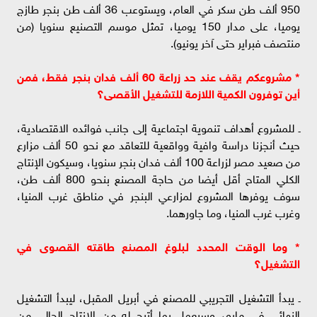
950 ألف طن سكر في العام، ويستوعب 36 ألف طن بنجر طازج
يوميا، على مدار 150 يوميا، تمثل موسم التصنيع سنويا (من
منتصف فبراير حتى آخر يونيو).
* مشروعكم يقف عند حد زراعة 60 ألف فدان بنجر فقط، فمن
أين توفرون الكمية اللازمة للتشغيل الأقصى؟
ـ للمشروع أهداف تنموية اجتماعية إلى جانب فوائده الاقتصادية،
حيث أنجزنا دراسة وافية وواقعية للتعاقد مع نحو 50 ألف مزارع
من صعيد مصر لزراعة 100 ألف فدان بنجر سنويا، وسيكون الإنتاج
الكلي المتاح أقل أيضا من حاجة المصنع بنحو 800 ألف طن،
سوف يوفرها المشروع لمزارعي البنجر في مناطق غرب المنيا،
وغرب غرب المنيا، وما جاورهما.
* وما الوقت المحدد لبلوغ المصنع طاقته القصوى في
التشغيل؟
ـ يبدأ التشغيل التجريبي للمصنع في أبريل المقبل، ليبدأ التشغيل
النهائي في مايو، وسيعمل بما أتيح له من الإنتاج الحالي من