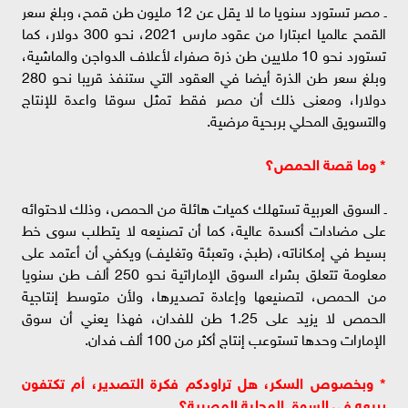
ـ مصر تستورد سنويا ما لا يقل عن 12 مليون طن قمح، وبلغ سعر
القمح عالميا اعبتارا من عقود مارس 2021، نحو 300 دولار، كما
تستورد نحو 10 ملايين طن ذرة صفراء لأعلاف الدواجن والماشية،
وبلغ سعر طن الذرة أيضا في العقود التي ستنفذ قريبا نحو 280
دولارا، ومعنى ذلك أن مصر فقط تمثل سوقا واعدة للإنتاج
والتسويق المحلي بربحية مرضية.
* وما قصة الحمص؟
ـ السوق العربية تستهلك كميات هائلة من الحمص، وذلك لاحتوائه
على مضادات أكسدة عالية، كما أن تصنيعه لا يتطلب سوى خط
بسيط في إمكاناته، (طبخ، وتعبئة وتغليف) ويكفي أن أعتمد على
معلومة تتعلق بشراء السوق الإماراتية نحو 250 ألف طن سنويا
من الحمص، لتصنيعها وإعادة تصديرها، ولأن متوسط إنتاجية
الحمص لا يزيد على 1.25 طن للفدان، فهذا يعني أن سوق
الإمارات وحدها تستوعب إنتاج أكثر من 100 ألف فدان.
* وبخصوص السكر، هل تراودكم فكرة التصدير، أم تكتفون
ببيعه في السوق المحلية المصرية؟