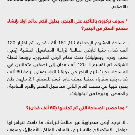
بالتصنيع.
* سوف تركزون بالتأكيد على البنجر، بدليل أنكم بدأتم أولا بإنشاء
مصنع السكر من البنجر؟
ـ مساحة المشروع الإجمالية تبلغ 181 ألف فدان، تم اختيار 120
ألف فدان منها كأرض صالحة لزراعة المحاصيل الحقلية (بنجر،
قمح، وذرة، وبقوليات) تحت نظام الرش المحوري. ووفقا لخطة
الشركة، تم تقسيم الـ 120 ألف فدان إلى نصفين متماثلين في
المساحة، بحيث نزرع البنجر في دورة ثنائية، بمعنى زراعة 60 ألف
فدان بنجر سنويا، مدتها نصف عام، توفر للمصنع 2.1 مليون طن
بنجر، تليها في نصف العام الثاني محاصيل القمح والذرة الشامية،
والحمص، وغيرها من البقوليات.
* وما مصير المساحة التي تم تجنيبها (60 ألف فدان)؟
ـ لا توجد أرض صحراوية غير صالحة للزراعة، ما دامت تتوافر لها
عوامل الاستصلاح والاستزراع، (المياه، المناخ، الأموال)، وسوف