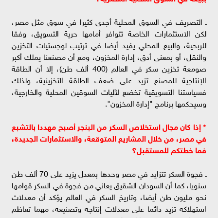
ـ التصريف في السوق المحلية أجدى كثيرا في سوق مثل مصر،
لكن الاستثمارات الخاصة تتوافر أمامها حرية التسويق، وفقا
للربحية، والبيع المحلي يفيد أيضا في ترتيب لوجستيات التخزين
والنقل، أو بمعنى أدق، إدارة المخزون، ومع أن مصنعنا يملك أكبر
صومعة تخزين سكر في العالم (400 ألف طن)، إلا أن الطاقة
الإنتاجية للمصنع تزيد على ضعف الطاقة التخزينية، ولذلك
فسياستنا التسويقية تخضع لآليات السوقين المحلية والخارجية،
وسيحكمها برنامج "إدارة المخزون".
* إذا كان مجال استخلاص السكر من البنجر أصبح مهددا بالتشبع
في مصر، من خلال المشاريع المتوقعة، والاستثمارات الجديدة،
فما خطتكم للمستقبل؟
ـ فجوة السكر تتزايد في مصر وحدها بمعدل يزيد على 70 ألف طن
سنويا، كما أن السودان الشقيق يعاني من فجوة في السكر قوامها
نحو مليون طن أيضا، وتاريخ السكر في العالم يؤكد أن معدلات
استهلاكه تزيد دائما على معدلات إنتاجه وتصنيعه، مهما تعاظم