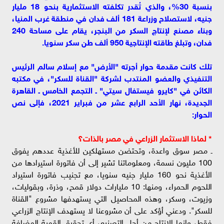
بنسبة 30%، والذي تُقدر تكلفته الاستثمارية بنحو 18 مليار
جنيه، لاستصلاح وزراعة 181 ألف فدان في منطقة غرب المنيا،
وبناء مصنع لإنتاج السكر من البنجر، يقام على مساحة 240
فدان، وتبلغ طاقته الإنتاجية 950 ألف طن سكر سنويا.
تلك كانت مقدمة حوار أجرته "الأرض" مع إسلام سالم الرئيس
التنفيذي والعضو المنتدب لشركة "القناة للسكر"، في مكتبه
الكائن في "كايرو فيستفال سيتي" ـ التجمع الخامس ـ القاهرة
الجديدة، نهار الأحد الرابع عشر من فبراير 2021، فإلى نص
الحوار:
* لماذا الاستثمار الزراعي في مصر بالذات؟
ـ مصر سوق واعدة، وتحتضن مستهلكين للأغذية عددهم يفوق
100 مليون نسمة، ومعلوماتنا تشير إلى أن فاتورة استيرادها من
الأغذية نحو 160 مليار جنيه سنويا، مع تجنيب فاتورة استيراد
اللحوم الحمراء، ومنها: 10 مليارات دولار قمح، وذرة، وبقوليات،
وزيوت، وسكر، وهذه المحاصيل التي يستهدفها مشروع "القناة
للسكر". ودعني أؤكد على أن مشروعنا لا يستهدف الإنتاج الزراعي
فقط، وإنما الإنتاج من أجل التصنيع، أي تحقيق القمية المضافة