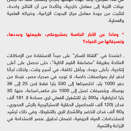
عينات التربة إلى معامل خارجية، وتأكدنا من أن النتائج واحدة،
لنتثبت من جودة معامل مركز البحوث الزراعية، وخبراته العلمية
والعملية.
* وماذا عن الآبار الخاصة بمشروعكم، طبيعتها وعددها،
وتصرفاتها من المياه؟
ـ اعتمدنا في "القناة للسكر" على مبدأ الاستفادة من الإمكانات
المتاحة بطريقة "مضاعفة القيم الكلية"، حتى نحصل على أعلى
إنتاجية، بأعلى جودة، وبأقل تكلفة، في أسرع وقت، ولذلك لجأنا
لحفر آبار بمواصفات خاصة، لا توجد في صحراء مصر، فبدلا من
حفر 1000 بئر، اختصرناها إلى 330 بئرا فقط (من 25 إلى 36
بوصة)، وبتصرفات تصل إلى 1000 متر مكعب/ساعة، منها: 30
بئرا احتياطية، و300 بئر للتشغيل الفعلي لري مساحة الـ 181 ألف
فدان (120 ألف للمحاصيل الحقلية الاستراتيجية بالرش المحوري،
و60 ألف فدان للخضر والأشجار للري بالتنقيط)، وفي ذلك ترشيد
لاستخدامات المياه الجوفية، لضمان تحقيق عنصر الاستدامة في
الزراعة والتنمية.