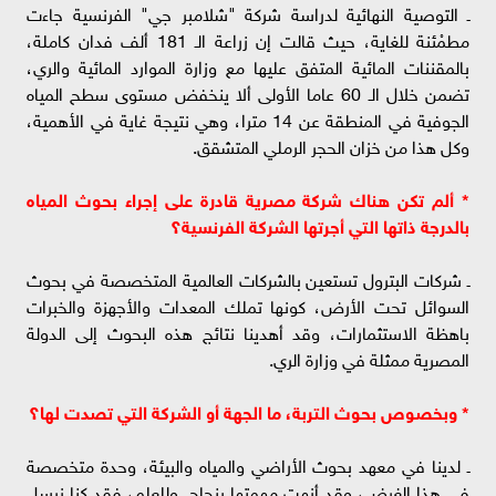
ـ التوصية النهائية لدراسة شركة "شلامبر جي" الفرنسية جاءت
مطمْئنة للغاية، حيث قالت إن زراعة الـ 181 ألف فدان كاملة،
بالمقننات المائية المتفق عليها مع وزارة الموارد المائية والري،
تضمن خلال الـ 60 عاما الأولى ألا ينخفض مستوى سطح المياه
الجوفية في المنطقة عن 14 مترا، وهي نتيجة غاية في الأهمية،
وكل هذا من خزان الحجر الرملي المتشقق.
* ألم تكن هناك شركة مصرية قادرة على إجراء بحوث المياه
بالدرجة ذاتها التي أجرتها الشركة الفرنسية؟
ـ شركات البترول تستعين بالشركات العالمية المتخصصة في بحوث
السوائل تحت الأرض، كونها تملك المعدات والأجهزة والخبرات
باهظة الاستثمارات، وقد أهدينا نتائج هذه البحوث إلى الدولة
المصرية ممثلة في وزارة الري.
* وبخصوص بحوث التربة، ما الجهة أو الشركة التي تصدت لها؟
ـ لدينا في معهد بحوث الأراضي والمياه والبيئة، وحدة متخصصة
في هذا الغرض، وقد أنهت مهمتها بنجاح. وللعلم، فقد كنا نرسل