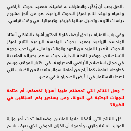
ـ الحق يجب أن يُذكَر، والاعتراف به فضيلة، فمعهد بحوث الأراضي
والمياه والبيئة التابع لمركز البحوث الزراعية، هو من أنجز مشروع
دراسات التربة، وتحليل عيناتها فيزيقيا وكيميائيا، في وقت قياسي.
وفي باب الاعتراف بالحق أيضا، فلولا الدكتور أشرف الشاذلي أستاذ
الهندسة الزراعية بمعهد بحوث الهندسة الزراعية التابع لمركز
البحوث، لأهدرنا المزيد من الجهد والوقت والمال، في تحديد وجهة
الاستصلاح، ووضع نقطة البداية، حيث ساهم بخبراته المتعددة
في مجال استصلاح الأراضي الصحراوية، في اختيار الموقع، ورسم
خطوطه العامة، كما أزاح من أمامنا سواتر متعددة من الضباب التي
تحيط بالاستثمار في الأرض الصحراوية في مصر.
* وهل النتائج التي تحصلتم عليها أسرارا تخصكم، أم متاحة
للجهات البحثية في الدولة، ومن يستجير بكم كسبّاقين في
الخبرة؟
ـ كل النتائج التي أنفقنا عليها الملايين وضعناها تحت أمر وزارة
الموارد المائية والري، وأهمها: أن الخزان الجوفي الذي يعرف باسم