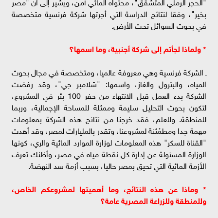
"الحجر الرملي المتشقق"، محتواه المائي آمن، ويشير إلى أن "مصر
بخير"، وفقا لنتائج الدراسة التي أجرتها شركة فرنسية متخصصة
في بحوث السوائل تحت الأرض.
* ولماذا لجأتم إلى شركة أجنبية، وما اسمها؟
ـ الشركة فرنسية وهي معروفة عالميا، ومتخصصة في مجال بحوث
المياه، والبترول والغاز، واسمها: "شلامبر جي"، وقد رفضت
الشركة بدء العمل قبل الانتهاء من حفر 100 بئر في المشروع،
لتكون بحوث التحليل سليمة وممثلة للمساحة الإجمالية، وربما
للمنطقة. وللعلم، فقد خرجنا من نتائج هذه الشركة بمعلومات
مهمة جدا ومطمْئنة لمشروعنا، وتقدر بالمليارات لمصر، وقد أهدت
"القناة للسكر" هذه المعلومات لوزارة الموارد المائية والري، كونها
الوزارة المسئولة عن إدارة كل نقطة مياه في مصر، وأظنك تعرف
الأزمة المائية التي تحيق بمصر حاليا، بسبب أزمة سد النهضة.
* وماذا عن هذه النتائج، وما أهميتها لمشروعكم الخاص،
وللمنطقة وللزراعة المصرية عامة؟