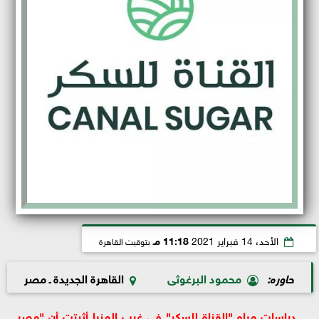
الأحد، 14 فبراير 2021
11:18 مـ
بتوقيت القاهرة
حاوره:
محمود البرغوثى
القاهرة الجديدة ـ مصر
ـ دراسات مياه "القناة للسكر" في غرب المنيا أثبتت أن "مصر