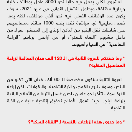
ـ المشروع الكلي يعمل فيه حاليا نحو 3000 عامل بوظائف فنية
وإدارية مختلفة، وبحلول التشغيل النهائي في مايو 2021، سوف
يكون عدد الوظائف الفعلي فيه نحو ألفي موظف، لكنه يوفر
فرص وظيفية غير مباشرة تقدر بنحو 1000 سائق ومساعديهم
على شاحنات نقل البنجر من أماكن الإنتاج إلى المصنع، سواء من
داخل مشروع "القناة للسكر"، أو من أراضي برنامج "الزراعة
التعاقدية" في المنيا وأسيوط.
* وما خطتكم للعروة الثانية في الـ 120 ألف فدان الصالحة لزراعة
المحاصيل الحقلية؟
ـ العروة الثانية ستكون مخصصة للـ 60 ألف فدان التي تخلو من
البنجر، وسوف تزرع بالقمح، والذرة الشامية، والبقوليات، لكن زراعة
الذرة سوف تتأخر نحو عامين، لحين غسيل التربة من الأملاح الزائدة
بزراعة البنجر، حيث تعوق الأملاح تحقيق إنتاجية عالية من الذرة
الشامية.
* وما جدوى هذه الزراعات بالنسبة لـ "القناة للسكر"؟