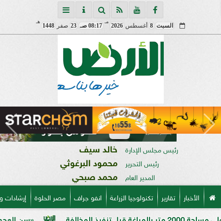
مـ
هـ
السبت
8
أغسطس
2026
08:17 صـ
23
صفر
1448
خالد سيف
رئيس مجلس الإدارة
محمود البرغوثي
رئيس التحرير
محمد صبحي
المدير العام
الأخبار
تقارير
تكنولوجيا الزراعة
انفو جراف
مصر الحلوة
إرشادات و
«سن العجوز» في الذرة الشامية.. 