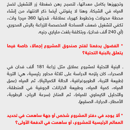
وتجهيزها بكامل معداتها، لتصبح رهن ضغطة زر التشغيل لضخ
المياه في الشبكة. وهنا لا يفوتني أيضا ذكر الانتهاء من إنشاء
محطة محولات وخطوط كهرباء عملاقة، قدرتها 360 ميجا وات،
تكفي لتشغيل ضعف المساحة المخصصة للزراعة بالرش المحوري
(أي 240 ألف فدان)، وبتكلفة بلغت ملياري جنيه.
* الفضول يدفعنا لفتح صندوق المشروع إجمالا، خاصة فيما
يتعلق بالبنية التحتية؟
ـ البنية التحتية لمشروع عملاق مثل زراعة 181 ألف فدان في
الصحراء، كان يلزمه الدراسة على ثلاثة محاور رئيسية، هي: التربة
(طبيعة التربة، الطوبوغرافية، الحالة الكميائية)، ثم المياه (عمق
المياه، كمية المياه، وطبيعة الخزانات الجوفية في المنطقة،
والتحليل الكيماوي للمياه)، ثم المناخ (سرعة الرياح، الرطوبة،
الأمطار، الحرارة، الصقيع).
* ألا يوجد في دفتر المشروع شخص أو جهة ساهمت في تحديد
المعالم الرئيسية للمشروع، أو ساهمت في الدفعة الأولى؟