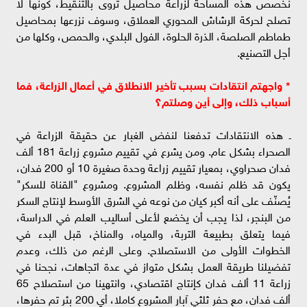
نخصص هذه المساحة لزراعة محاصيل تُروى بالتنقيط، كونها لا
تصلح لحركة الرشاش المحوري العملاق، وسوف نزرعها بمحاصيل
طماطم الصلصة، الذرة الحلوة، الفول البلدي، والحمص، وكلها من
أجل التصنيع.
* واجهتم انتقادات بسبب تأخير الانطلاق في أعمال الزراعة، فما
أسباب ذلك، وإلى أين وصلتم؟
ـ هذه الانتقادات تدفعنا لنفض الغبار عن حقيقة الزراعة في
الصحراء بشكل عام. ومن يشرع في تقييم مشروع زراعة 181 ألف
فدان صحراوي، بمعيار تقييم زراعة وحدة صغيرة 10 أو 200 فدان،
يكون قد ظلم نفسه، وظلم المشروع. ومشروع "القناة للسكر"
يُصنّف على أنه أكبر كيان من نوعه في الشرق الأوسط لإنتاج السكر
من البنجر، لذا يجب أن يخضع لأعلى أساليب العلم في الدراسة،
فيما يتعلق بطبيعة التربة، والمياه، والمناخ، قبل البدء في
الخطوات الأولى من الاستصلاح. وعلى الرغم من ذلك، وعدم
تفضيلنا طريقة العمل بشكل متواز في عدة اتجاهات، نجحنا في
زراعة 11 ألف فدان كإنتاج اقتصادي، وانتهينا من استصلاح 65
ألف فدان، مع حفر ثلثي آبار المشروع كاملا، أي 200 بئر تم حفرها،