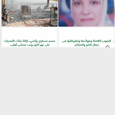
الحبوب الكاملة وفوائدها وتطبيقاتها فى
حسم عسكري وأمني.. إزالة مئات التعديات
مجال الخبز والعجائن
على نهر النيل وبدء ممشى أهل...
⇡
الزراعة تفركش عشوائية الأسواق.. ترخيص
دراسة دولية تكشف دور خمائر التربة المحلية
إجباري وحظر للإعلانات المضللة في تجارة
في زراعة الفاصوليا وزيادة الإنتاجية