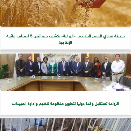
خريطة تقاوي القمح الجديدة.. «الزراعة» تكشف خصائص 5 أصناف فائقة
الإنتاجية
الزراعة تستقبل وفدا دوليا لتطوير منظومة تنظيم وإدارة المبيدات