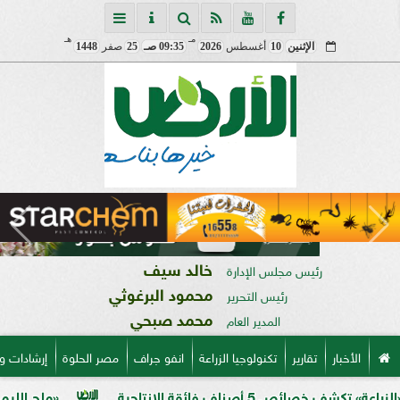
مـ
هـ
الإثنين
10
أغسطس
2026
09:35 صـ
25
صفر
1448
خالد سيف
رئيس مجلس الإدارة
محمود البرغوثي
رئيس التحرير
محمد صبحي
المدير العام
الأخبار
تقارير
تكنولوجيا الزراعة
انفو جراف
مصر الحلوة
إرشادات و
 فائقة الإنتاجية
«ملح الليمون».. خبير 