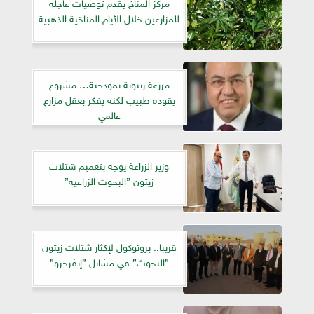
مركز المناخ يقدم توصيات عاجلة
للمزارعين خلال الأيام المناخية الذهبية
مزرعة زيتونة نموذجية… مشروع
يقوده طبيب لكنه يفكر بعقل مزارع
عالمي
وزير الزراعة يوجه بتعميم شتلات
زيتون ”البحوث الزراعية”
قريبا.. بروتوكول لإكثار شتلات زيتون
”البحوث” في مشاتل ”إيڤرجرو”