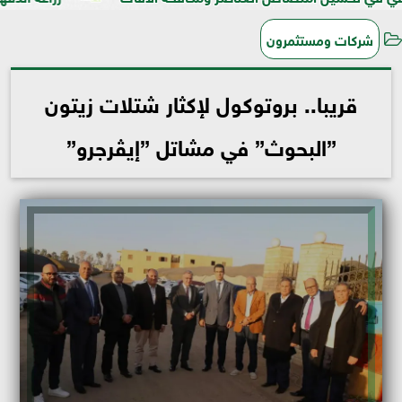
شركات ومستثمرون
قريبا.. بروتوكول لإكثار شتلات زيتون
”البحوث” في مشاتل ”إيڤرجرو”