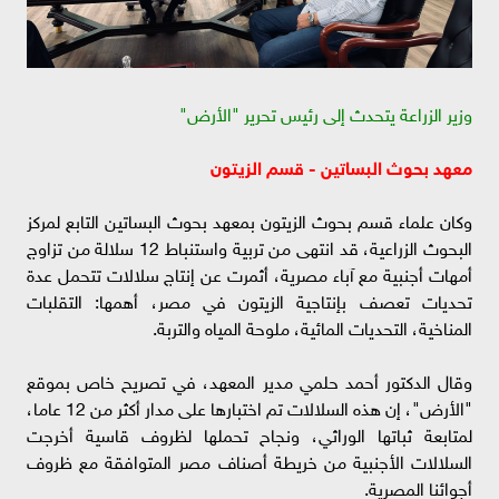
وزير الزراعة يتحدث إلى رئيس تحرير "الأرض"
معهد بحوث البساتين - قسم الزيتون
وكان علماء قسم بحوث الزيتون بمعهد بحوث البساتين التابع لمركز
البحوث الزراعية، قد انتهى من تربية واستنباط 12 سلالة من تزاوج
أمهات أجنبية مع آباء مصرية، أثمرت عن إنتاج سلالات تتحمل عدة
تحديات تعصف بإنتاجية الزيتون في مصر، أهمها: التقلبات
المناخية، التحديات المائية، ملوحة المياه والتربة.
وقال الدكتور أحمد حلمي مدير المعهد، في تصريح خاص بموقع
"الأرض"، إن هذه السلالات تم اختبارها على مدار أكثر من 12 عاما،
لمتابعة ثباتها الوراثي، ونجاح تحملها لظروف قاسية أخرجت
السلالات الأجنبية من خريطة أصناف مصر المتوافقة مع ظروف
أجوائنا المصرية.