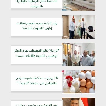
المدعمة داخل الجمعيات الزراعية
بالمنوفية
وزير الزراعة يوجه بتعميم شتلات
زيتون ”البحوث الزراعية”
”الزراعة” تتابع التجهيزات بفرع المركز
الإقليمي للأغذية والأعلاف بسخا
15 يونيو .. محاكمة علمية للبيض
والدواجن على منصة ”البحوث”
وزير الزراعة يوجه بتكثيف حملات