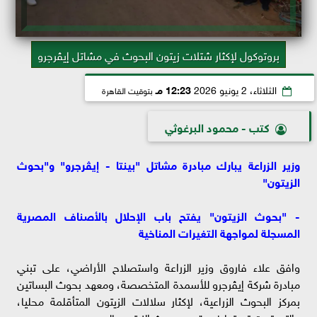
بروتوكول لإكثار شتلات زيتون البحوث في مشاتل إيڤرجرو
الثلاثاء، 2 يونيو 2026
12:23 مـ
بتوقيت القاهرة
كتب - محمود البرغوثي
وزير الزراعة يبارك مبادرة مشاتل "بينتا - إيڤرجرو" و"بحوث
الزيتون"
- "بحوث الزيتون" يفتح باب الإحلال بالأصناف المصرية
المسجلة لمواجهة التغيرات المناخية
وافق علاء فاروق وزير الزراعة واستصلاح الأراضي، على تبني
مبادرة شركة إيڤرجرو للأسمدة المتخصصة، ومعهد بحوث البساتين
بمركز البحوث الزراعية، لإكثار سلالات الزيتون المتأقلمة محليا،
والتي تمت تربيتها في قسم بحوث الزيتون بالمعهد.