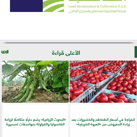
الأعلى قراءة
انفراجة في أسعار الطماطم والخضروات بعد
​«البحوث الزراعية» يضع دليلًا متكاملًا لزراعة
زيادة المعروض من «العروة الخريفية»
الفاصوليا والفراولة بمواصفات تصديرية