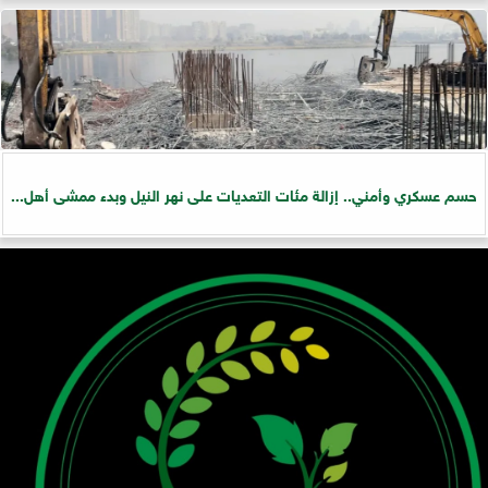
حسم عسكري وأمني.. إزالة مئات التعديات على نهر النيل وبدء ممشى أهل...