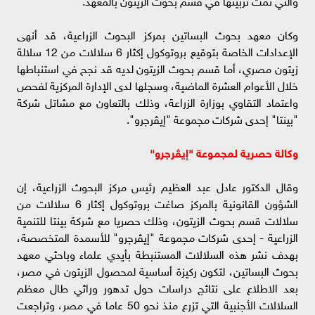
وكان معهد بحوث البساتين بمركز البحوث الزراعية، قد أنهى
الإعدادات الخاصة بتوقيع بروتوكول إكثار 6 سلالات من 12 سلالة
زيتون مصري، أما قسم بحوث الزيتون لديه قد نجح في استنباطها
خلال الأعوام العشرة الماضية، وسجلها لدى الإدارة المركزية لفحص
واعتماد التقاوي بوزارة الزراعة، وذلك بالتعاون مع مشاتل شركة
"بينتا" إحدى شركات مجموعة "إيڤرجرو".
وكالة حصرية لمجموعة "إيڤرجرو"
وقال الدكتور عادل عبد العظيم رئيس مركز البحوث الزراعية، إن
الشؤون القانونية بالمركز صاغت بروتوكول إكثار 6 سلالات من
سلالات قسم بحوث الزيتون، وذلك حصريا مع شركة بينتا للتنمية
الزراعية - إحدى شركات مجموعة "إيڤرجرو" للأسمدة المتخصصة،
بهدف نشر هذه السلالات المستنبطة بأيدي علماء وباحثي معهد
بحوث البساتين، لتكون ركيزة أساسية لمحصول الزيتون في مصر،
بعد الاطلاع على نتائج دراسات حول تدهور وراثي طال معظم
السلالات الأجنبية التي تزرع منذ نحو 50 عاما في مصر، وتراجعت