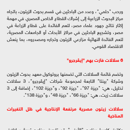
ورحب "حلمي"، وعدد من الباحثين في قسم بحوث الزيتون، باتجاه
مركز البحوث الزراعية إلى إشراك القطاع الخاص المصري في مهمة
إكثار نتائج جهود علماء مصر، لتعم الفائدة على قطاع الزراعة في
مصر، وتشجيع الباحثين في مراكز الأبحاث أو الجامعات المصرية،
لتعم الفائدة النهائية مزارعي الزيتون وتجاره ومصدروه، بما ينعش
الاقتصاد القومي.
6 سلالات فازت بهم "إيڤرجرو"
وتضم قائمة السلالات التي تضمنها بروتوكول معهد بحوث الزيتون
وشركة "بينتا" التابعة لمجموعة شركات "إيڤرجرو"، 3 سلالات
تخليل، هي: "جيزة 97"، "جيزة 92"، و"جيزة 102"، إضافة إلى 3
سلالات زيت، هي: "جيزة 66"، "جيزة 48"، و"جيزة 138".
سلالات زيتون مصرية مرتفعة الإنتاجية في ظل التغيرات
المناخية
وكانت كاميرا برنامج "الأرض" قد تابعت برنامج تربية سلالات