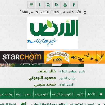
مـ
هـ
الأحد
9
أغسطس
2026
01:17 مـ
24
صفر
1448
خالد سيف
رئيس مجلس الإدارة
محمود البرغوثي
رئيس التحرير
محمد صبحي
المدير العام
الأخبار
تقارير
تكنولوجيا الزراعة
انفو جراف
مصر الحلوة
إرشادات و
امتصاص العناصر ومكافحة الآفات
زراعة الدقهلية تكشف خطة تطوير بنجر السكر.. حص