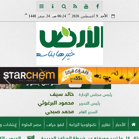
مـ
هـ
الأحد
9
أغسطس
2026
06:24 صـ
24
صفر
1448
خالد سيف
رئيس مجلس الإدارة
محمود البرغوثي
رئيس التحرير
محمد صبحي
المدير العام
الأخبار
تقارير
تكنولوجيا الزراعة
انفو جراف
مصر الحلوة
إرشادات و
ريد معرفته عن خريطة المنافذ الجديدة
الحبوب الكاملة وفوائده