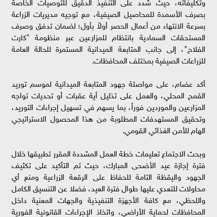
وتكليفاته، حيث شدد على التنفيذ الدقيق للتوصيات الخاصة
بصرف الأسمدة للمحاصيل الصيفية، مع توجيه مديريات الزراعة
بسرعة الانتهاء من أعمال الحصر أولاً بأول؛ لضمان تدفق وصرف
المستحقات السمادية بانتظام للمزارعين عبر منظومة "كارت
الفلاح"، إلى جانب المتابعة الميدانية المستمرة للحالة العامة
للزراعات الصيفية بمختلف المحافظات.
أكد عضام، على مواصلة جهود المتابعة الميدانية لموسم توريد
القمح المحلي، والعمل على تذليل أية عقبات أو تحديات تواجه
المزارعين والموردين فوراً، بما يسهم في تسهيل إجراءات التوريد،
وتحقيق المستهدفات المطلوبة من هذا المحصول الاستراتيجي
الهام للأمن الغذائي القومي.
وبحث الاجتماع تعليمات خطة العمل المشددة المقرر تطبيقها خلال
فترة إجازة عيد الأضحى المبارك، حيث تم التأكيد على تكثيف
الجهود واليقظة التامة للحفاظ على الرقعة الزراعية ومنع أي
محاولات للتعدي عليها طوال فترة العيد، فضلا عن التنسيق الكامل
واللحظي، مع كافة الأجهزة التنفيذية والجهات المعنية داخل
المحافظات لحماية الأراضي، واتخاذ الإجراءات القانونية الفورية