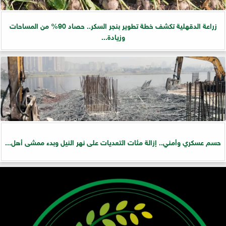
زراعة الدقهلية تكشف خطة تطوير بنجر السكر.. حصاد 90% من المساحات
وزيادة...
حسم عسكري وأمني.. إزالة مئات التعديات على نهر النيل وبدء ممشى أهل...