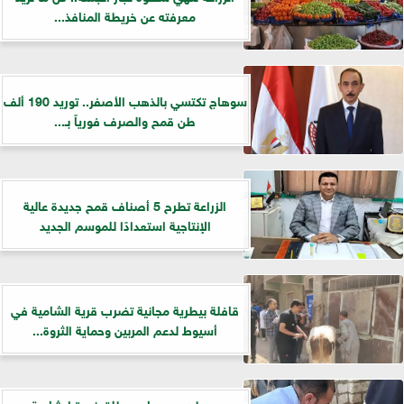
معرفته عن خريطة المنافذ...
سوهاج تكتسي بالذهب الأصفر.. توريد 190 ألف
طن قمح والصرف فورياً بـ...
الزراعة تطرح 5 أصناف قمح جديدة عالية
الإنتاجية استعدادًا للموسم الجديد
قافلة بيطرية مجانية تضرب قرية الشامية في
أسيوط لدعم المربين وحماية الثروة...
«بيطري سوهاج» يطلق ندوة إرشادية