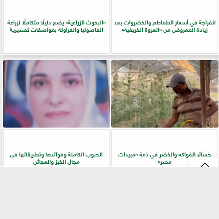
انفراجة في أسعار الطماطم والخضروات بعد
​«البحوث الزراعية» يضع دليلًا متكاملًا لزراعة
زيادة المعروض من «العروة الخريفية»
الفاصوليا والفراولة بمواصفات تصديرية
خسائر الفواكه والخضر في ذمة «مبيدات
الحبوب الكاملة وفوائدها وتطبيقاتها فى
مصر»
مجال الخبز والعجائن
⇡