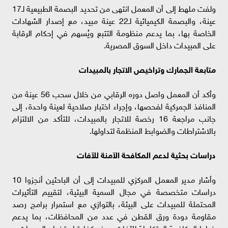
ولفت ملهط إلى أن المعمل انتهى من تحديد البصمة الطبيعية لـ17
عينة، والبصمة الكيميائية لـ22 عينة مبيد، مع إصدار الشهادات
الخاصة بها، بما يدعم منظومة التتبع ويُسهم في إحكام الرقابة
على المبيدات داخل السوق المصرية.
متابعة الجمارك وتراخيص الاتجار بالمبيدات
وأكد أن المعمل واصل دوره الرقابي من خلال سحب 56 عينة من
المنافذ الجمركية لفحصها، وإجراء اختبار صلاحية لعينة واحدة، إلى
جانب مراجعة 16 رخصة للاتجار بالمبيدات، للتأكد من الالتزام
بالاشتراطات والضوابط المنظمة لتداولها.
دراسات بحثية لدعم المكافحة الآمنة للآفات
وأشار مدير المعمل المركزي للمبيدات إلى أن الباحثين أنجزوا 10
دراسات متخصصة في مجال السمية البيئية، لتقييم التأثيرات
المحتملة للمبيدات على البيئة، بالتوازي مع استمرار برامج رصد
مقاومة دودة ورق القطن في عدد من المحافظات، بما يدعم
خطط المكافحة المتكاملة للآفات ويرفع كفاءة استخدام المبيدات.