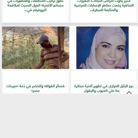
المناخية رفعت مخاطر الإصابات المرضية
مصانع الأغذية: الجيل الحديث لمكافحة
والمتابعة المبكرة...
البيوفيلم في...
دور البثق الحراري في تطوير أغذية مبتكرة
خسائر الفواكه والخضر في ذمة «مبيدات
قائمة علي الحبوب والبقول
مصر»
⇡