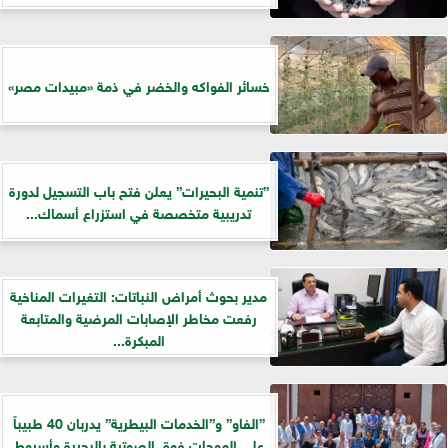
خسائر الفواكه والخضر في ذمة «مبيدات مصر»
”تنمية البحيرات” يعلن فتح باب التسجيل لدورة
تدريبية متخصصة في استزراع أسماك...
مدير بحوث أمراض النباتات: التغيرات المناخية
رفعت مخاطر الإصابات المرضية والمتابعة
المبكرة...
”الفاو” و”الخدمات البيطرية” يدربان 40 طبيباً
على الموجات فوق الصوتية بالبحيرة وأسيوط