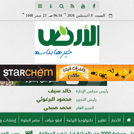
مـ
هـ
السبت
8
أغسطس
2026
06:34 صـ
23
صفر
1448
خالد سيف
رئيس مجلس الإدارة
محمود البرغوثي
رئيس التحرير
محمد صبحي
المدير العام
الأخبار
تقارير
تكنولوجيا الزراعة
انفو جراف
مصر الحلوة
إرشادات و
«سن العجوز» في الذرة ا