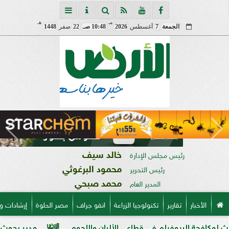
مـ
هـ
الجمعة
7
أغسطس
2026
10:48 صـ
22
صفر
1448
خالد سيف
رئيس مجلس الإدارة
محمود البرغوثي
رئيس التحرير
محمد صبحي
المدير العام
الأخبار
تقارير
تكنولوجيا الزراعة
انفو جراف
مصر الحلوة
إرشادات و
بيوفيلم في قطاعي الألبان واللحوم
مدير بحوث أمراض النبات