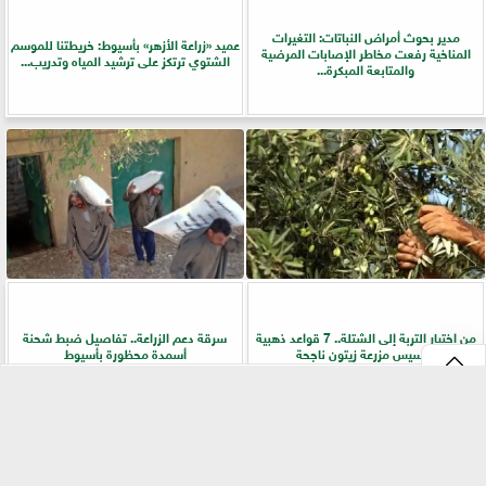
مدير بحوث أمراض النباتات: التغيرات
عميد «زراعة الأزهر» بأسيوط: خريطتنا للموسم
المناخية رفعت مخاطر الإصابات المرضية
الشتوي ترتكز على ترشيد المياه وتدريب...
والمتابعة المبكرة...
من اختيار التربة إلى الشتلة.. 7 قواعد ذهبية
سرقة دعم الزراعة.. تفاصيل ضبط شحنة
لتأسيس مزرعة زيتون ناجحة
أسمدة محظورة بأسيوط
⇡