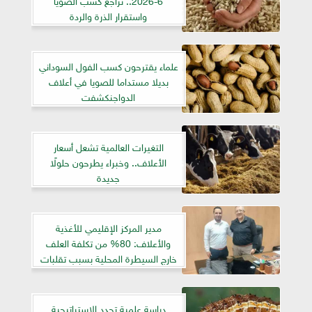
واستقرار الذرة والردة
علماء يقترحون كسب الفول السوداني
بديلا مستداما للصويا في أعلاف
الدواجنكشفت
التغيرات العالمية تشعل أسعار
الأعلاف.. وخبراء يطرحون حلولًا
جديدة
مدير المركز الإقليمي للأغذية
والأعلاف: 80% من تكلفة العلف
خارج السيطرة المحلية بسبب تقلبات
الأسعار العالمية
دراسة علمية تحدد الاستراتيجية