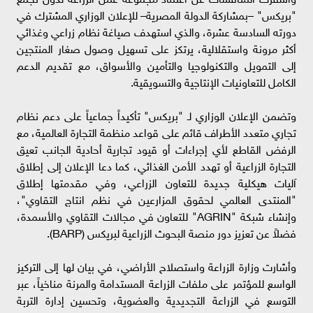
"بريكس" –بمشاركة الدولة المصرية– للإعلان الوزاري المشترك في
دورته السادسة عشرة، والذي استهدف صياغة نظام زراعي وغذائي
أكثر مرونة واستقلالية، يرتكز على تسهيل وصول صغار المنتجين
إلى التمويل والتكنولوجيا والتأمين والأسواق، مع تقديم الدعم
الكامل للتعاونيات الإنتاجية والتسويقية.
وتضمن الإعلان الوزاري لـ "بريكس" تأكيداً جماعياً على دعم نظام
تجاري متعدد الأطراف قائم على قواعد منظمة التجارة العالمية، مع
الرفض القاطع لأي إجراءات أو قيود تجارية أحادية الجانب تعيق
التجارة الزراعية أو تهدد الأمن الغذائي، كما دعا الإعلان إلى إطلاق
آليات هيكلية جديدة للتعاون الزراعي، وفي مقدمتها إطلاق
"المنتدى العالمي لحقوق المزارعين في نظم انتاج التقاوي"،
وإنشاء شبكة "AGRIN" للتعاون في مجالات التقاوي والأسمدة،
فضلاً عن تعزيز دور منصة البحوث الزراعية لبريكس (BARP).
وأشارت وزارة الزراعة واستصلاح الأراضي، في بيان لها إلى التركيز
الواسع للمؤتمر على ملفات الزراعة المستدامة والمرنة مناخياً، عبر
التوسع في الزراعة التجديدية والعضوية، وتحسين إدارة التربة