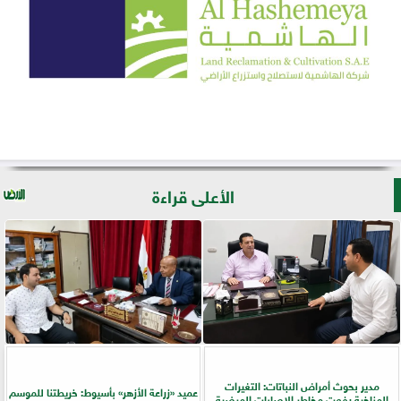
الأعلى قراءة
مدير بحوث أمراض النباتات: التغيرات
عميد «زراعة الأزهر» بأسيوط: خريطتنا للموسم
المناخية رفعت مخاطر الإصابات المرضية