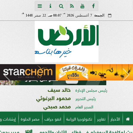
مـ
هـ
الجمعة
7
أغسطس
2026
08:07 صـ
22
صفر
1448
خالد سيف
رئيس مجلس الإدارة
محمود البرغوثي
رئيس التحرير
محمد صبحي
المدير العام
الأخبار
تقارير
تكنولوجيا الزراعة
انفو جراف
مصر الحلوة
إرشادات و
بيوفيلم في قطاعي الألبان واللحوم
مدير بحوث أمراض النبات