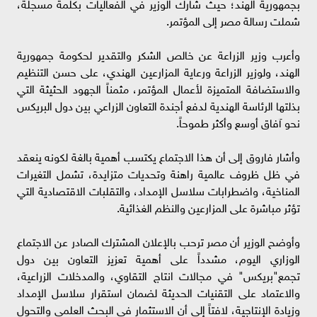
بجمهورية الهند؛ حيث شارك الوزير في الفعاليات بكلمة مسجلة،
شملت رسالة مصر إلى المؤتمر.
وأعرب وزير الزراعة عن خالص الشكر والتقدير لحكومة جمهورية
الهند، ولوزير الزراعة ورعاية المزارعين الهندي، على حسن التنظيم
والاستضافة المتميزة لأعمال المؤتمر، مثمناً الجهود الحثيثة التي
بذلتها الرئاسة الهندية لدفع أجندة التعاون الزراعي بين دول البريكس
نحو آفاق أوسع وأكثر طموحاً.
وأشار فاروق إلى أن هذا الاجتماع يكتسب أهمية بالغة لكونه ينعقد
في ظل ظروف عالمية راهنة وتحديات متزايدة، تشمل التغيرات
المناخية، واضطرابات سلاسل الإمداد، والتقلبات الاقتصادية التي
تؤثر مباشرة على المزارعين والنظم الغذائية.
وأوضح الوزير أن مصر ترحب بالإعلان المشترك الصادر عن الاجتماع
الوزاري اليوم، مشدداً على أهمية تعزيز التعاون بين دول
تجمع"بريكس" في مجالات انتاج التقاوي، والمدخلات الزراعية،
والاعتماد على التقنيات الحديثة لضمان استقرار سلاسل الإمداد
وزيادة الإنتاجية، لافتاً إلى أن الاستثمار في البحث العلمي والتحول