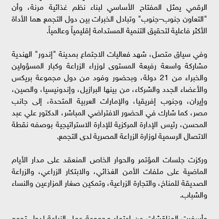
الرقمي يمثل المفتاح الأساسي لبناء نظم غذائية مرنة، وأن
"التعاون جنوب–جنوب" وتبادل الخبرات بين دول التجمع هما الأداة
الأكثر فاعلية لتحقيق التنمية المستدامة إقليمياً وعالمياً.
وفي سياق متصل، شهد فعاليات الاجتماع بمدينة "إندور" الهندية
مشاركة واسعة رفيعة المستوى لوزراء الزراعة وكبار المسؤولين
والخبراء من 21 دولة، وبحضور وفود من دول مجموعة بريكس
والأعضاء الجدد والشركاء، من بينها البرازيل، وإندونيسيا، والصين،
وإيران، وجنوب إفريقيا، والإمارات العربية المتحدة، إلى جانب
مصر، كما شارك في الحضور الافتراضي المباشر، الدكتور علي عبد
المحسن، رئيس الإدارة المركزية للإدارة الاستراتيجية بوصفه نقطة
الاتصال الرسمية لوزارة الزراعة المصرية لدى التجمع.
وركزت جلسات المؤتمر والحوار الخاص المنعقد على مدار الأيام
الماضية على ملفات الأمن الغذائي، والابتكار الزراعي، والزراعة
الصديقة للمناخ، والتجارة الزراعية، وتمكين صغار المزارعين والنساء
والشباب.
وأسفرت المناقشات عن اعتماد مجموعة عمل الزراعة لدول تجمع